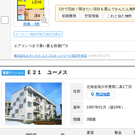
1分で完結！聞きたい項目を選んでかんたん無
初期費用
空室情報
これと似た物件
画像：4枚
オンライン相談可能
独立洗面台
エアコンつきで暑い夏も快適(^^)/
株式会社ルナハウス エイブルネットワーク旭川中央店
(0166-25-1177)
Ｅ２１ ユーメス
賃貸マンション
北海道旭川市豊岡二条1丁目
住所
周辺地図
築年
1997年01月（築29年）
階建
3階建
家賃
敷金