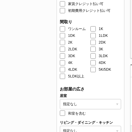
家賃クレジット払い可
初期費用クレジット払い可
間取り
ワンルーム
1K
1DK
1LDK
2K
2DK
2LDK
3K
3DK
3LDK
4K
4DK
4LDK
5K/5DK
5LDK以上
お部屋の広さ
居室
和室を含む
リビング・ダイニング・キッチン