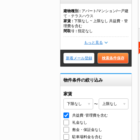
建物種別
アパート/マンション/一戸建
て・テラスハウス
家賃
下限なし ~ 上限なし 共益費・管
理費を含む
間取り
指定なし
もっと見る
新着メール登録
検索条件保存
物件条件の絞り込み
家賃
〜
共益費･管理費を含む
礼金なし
敷金・保証金なし
駐車場料金を含む