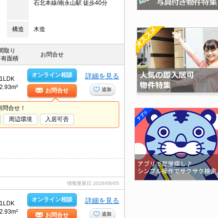
石北本線/南永山駅 徒歩40分
構造
木造
間取り
お問合せ
専有面積
オンライン相談
詳細を見る
1LDK
2.93m²
追加
お問合せ
料問合せ！
周辺環境
入居可否
情報更新日
2026/08/05
オンライン相談
詳細を見る
1LDK
2.93m²
追加
お問合せ