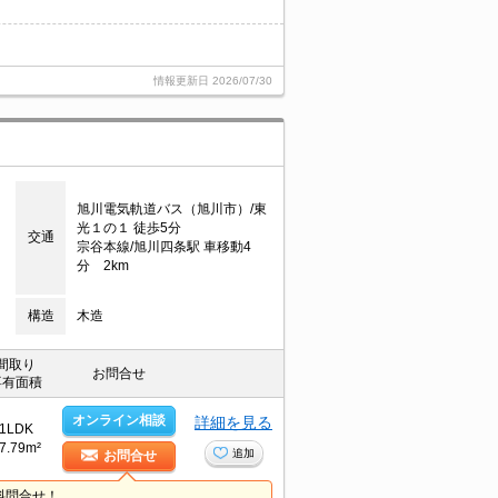
情報更新日
2026/07/30
旭川電気軌道バス（旭川市）/東
光１の１ 徒歩5分
交通
宗谷本線/旭川四条駅 車移動4
分 2km
構造
木造
間取り
お問合せ
専有面積
オンライン相談
詳細を見る
1LDK
7.79m²
追加
お問合せ
料問合せ！