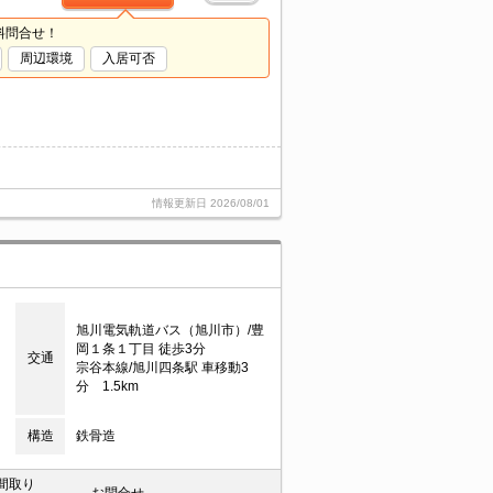
料問合せ！
周辺環境
入居可否
情報更新日
2026/08/01
旭川電気軌道バス（旭川市）/豊
岡１条１丁目 徒歩3分
交通
宗谷本線/旭川四条駅 車移動3
分 1.5km
構造
鉄骨造
間取り