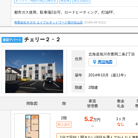
オンライン相談可能
南向き
角部屋
独立洗面台
都市ガス使用。駐車場2台可。ロードヒーティング。灯油FF。
有限会社オガタ エイブルネットワーク旭川永山店
(0166-46-4111)
チェリー２・２
賃貸アパート
北海道旭川市豊岡二条2丁目
住所
周辺地図
築年
2014年10月（築11年）
階建
2階建
家賃
敷金
間取図
階
管理費
礼金
5.2
2階
1ヶ月
万円
なし
4
即入居可
--
1分で完結！聞きたい項目を選んでかんたん無