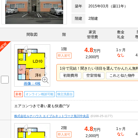
築年
2015年03月（築11年）
階建
2階建
家賃
敷金
間取図
階
管理費
礼金
4.8
1階
1ヶ月
万円
なし
4
即入居可
2,000円
1分で完結！聞きたい項目を選んでかんたん無
初期費用
空室情報
これと似た物件
画像：4枚
新着
オンライン相談可能
独立洗面台
エアコンつきで暑い夏も快適(^^)/
株式会社ルナハウス エイブルネットワーク旭川中央店
(0166-25-1177)
4.8
2階
1ヶ月
万円
なし
4
即入居可
2,000円