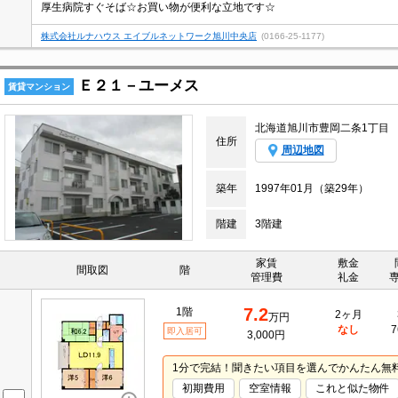
厚生病院すぐそば☆お買い物が便利な立地です☆
株式会社ルナハウス エイブルネットワーク旭川中央店
(0166-25-1177)
Ｅ２１－ユーメス
賃貸マンション
北海道旭川市豊岡二条1丁目
住所
周辺地図
築年
1997年01月（築29年）
階建
3階建
家賃
敷金
間取図
階
管理費
礼金
7.2
1階
2ヶ月
万円
なし
7
即入居可
3,000円
1分で完結！聞きたい項目を選んでかんたん無
初期費用
空室情報
これと似た物件