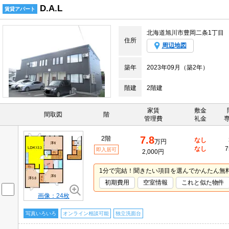
D.A.L
賃貸アパート
北海道旭川市豊岡二条1丁目
住所
周辺地図
築年
2023年09月（築2年）
階建
2階建
家賃
敷金
間取図
階
管理費
礼金
7.8
2階
なし
万円
なし
7
即入居可
2,000円
1分で完結！聞きたい項目を選んでかんたん無
初期費用
空室情報
これと似た物件
画像：24枚
写真いろいろ
オンライン相談可能
独立洗面台