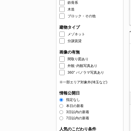
鉄骨系
木造
ブロック・その他
建物タイプ
メゾネット
分譲賃貸
画像の有無
間取り図あり
外観･内観写真あり
360° パノラマ写真あり
※一部エリア対象外(埼玉など)
情報公開日
指定なし
本日の新着
3日以内の新着
7日以内の新着
人気のこだわり条件