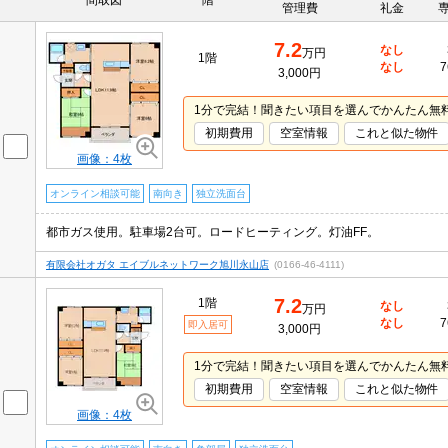
間取図
階
管理費
礼金
7.2
なし
万円
1階
なし
7
3,000円
1分で完結！聞きたい項目を選んでかんたん無
初期費用
空室情報
これと似た物件
画像：4枚
オンライン相談可能
南向き
独立洗面台
都市ガス使用。駐車場2台可。ロードヒーティング。灯油FF。
有限会社オガタ エイブルネットワーク旭川永山店
(0166-46-4111)
7.2
1階
なし
万円
なし
7
即入居可
3,000円
1分で完結！聞きたい項目を選んでかんたん無
初期費用
空室情報
これと似た物件
画像：4枚