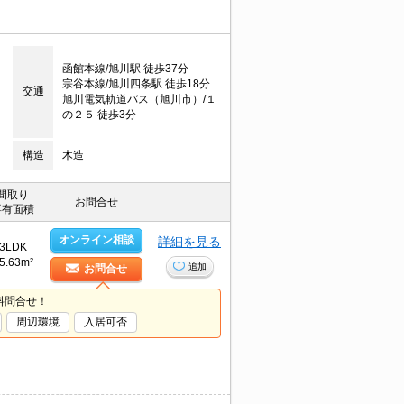
函館本線/旭川駅 徒歩37分
宗谷本線/旭川四条駅 徒歩18分
交通
旭川電気軌道バス（旭川市）/１
の２５ 徒歩3分
構造
木造
間取り
お問合せ
専有面積
オンライン相談
詳細を見る
3LDK
5.63m²
追加
お問合せ
料問合せ！
周辺環境
入居可否