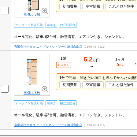
初期費用
空室情報
これと似た物件
画像：3枚
オンライン相談可能
南向き
独立洗面台
オール電化。駐車場2台可。融雪溝有。エアコン付き。シャンドレ。
有限会社オガタ エイブルネットワーク旭川永山店
(0166-46-4111)
5.2
1階
1ヶ月
万円
なし
4
即入居可
--
1分で完結！聞きたい項目を選んでかんたん無
初期費用
空室情報
これと似た物件
画像：3枚
オンライン相談可能
南向き
独立洗面台
オール電化。駐車場2台可。融雪溝有。エアコン付き。シャンドレ。
有限会社オガタ エイブルネットワーク旭川永山店
(0166-46-4111)