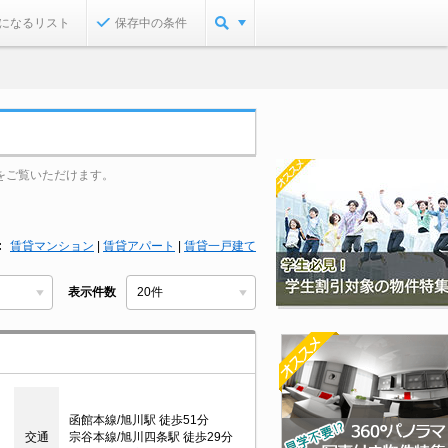
になるリスト
保存中の条件
をご覧いただけます。
賃貸マンション
|
賃貸アパート
|
賃貸一戸建て
表示件数
函館本線/旭川駅 徒歩51分
交通
宗谷本線/旭川四条駅 徒歩29分