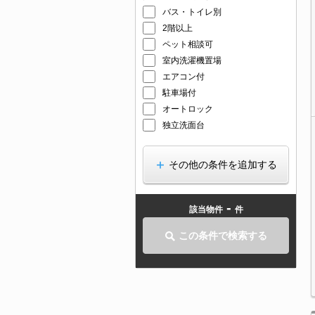
バス・トイレ別
2階以上
ペット相談可
室内洗濯機置場
エアコン付
駐車場付
オートロック
独立洗面台
その他の条件を追加する
-
該当物件
件
この条件で検索する