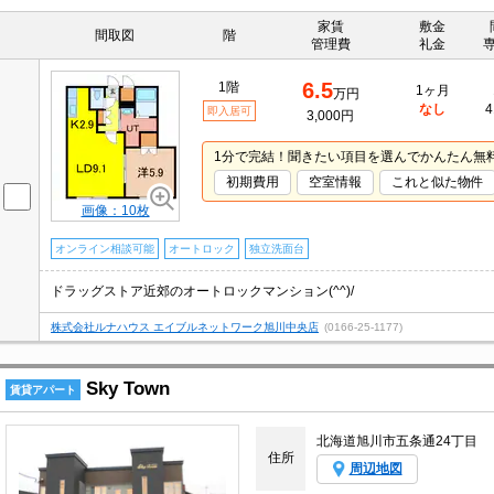
家賃
敷金
間取図
階
管理費
礼金
6.5
1階
1ヶ月
万円
なし
4
即入居可
3,000円
1分で完結！聞きたい項目を選んでかんたん無
初期費用
空室情報
これと似た物件
画像：10枚
オンライン相談可能
オートロック
独立洗面台
ドラッグストア近郊のオートロックマンション(^^)/
株式会社ルナハウス エイブルネットワーク旭川中央店
(0166-25-1177)
Sky Town
賃貸アパート
北海道旭川市五条通24丁目
住所
周辺地図