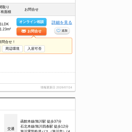
間取り
お問合せ
専有面積
オンライン相談
詳細を見る
1LDK
1.23m²
追加
お問合せ
料問合せ！
周辺環境
入居可否
情報更新日
2026/07/24
函館本線/旭川駅 徒歩37分
石北本線/旭川四条駅 徒歩12分
交通
旭川電気軌道バス（旭川市）/４