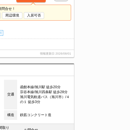
料問合せ！
周辺環境
入居可否
可
情報更新日
2026/08/01
函館本線/旭川駅 徒歩20分
宗谷本線/旭川四条駅 徒歩28分
交通
旭川電気軌道バス（旭川市）/４
の１ 徒歩3分
構造
鉄筋コンクリート造
間取り