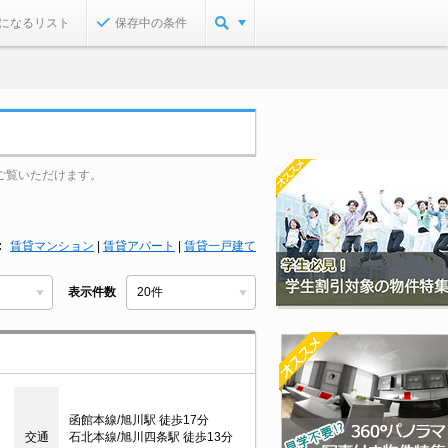
になるリスト
保存中の条件
ご覧いただけます。
賃貸マンション
|
賃貸アパート
|
賃貸一戸建て
表示件数
函館本線/旭川駅 徒歩17分
交通
石北本線/旭川四条駅 徒歩13分