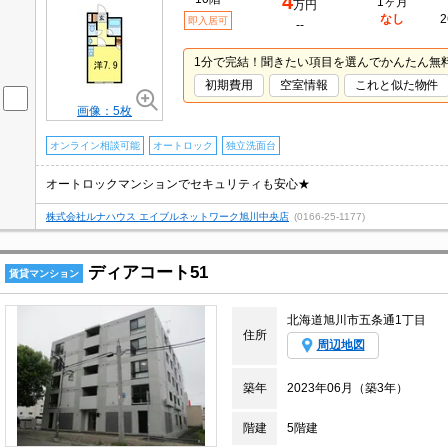
4
1ヶ月
万円
なし
2
即入居可
--
1分で完結！聞きたい項目を選んでかんたん無
初期費用
空室情報
これと似た物件
画像：5枚
オンライン相談可能
オートロック
独立洗面台
オートロックマンションでセキュリティも安心★
株式会社ルナハウス エイブルネットワーク旭川中央店
(0166-25-1177)
ディアコート51
賃貸マンション
北海道旭川市五条通1丁目
住所
周辺地図
築年
2023年06月（築3年）
階建
5階建