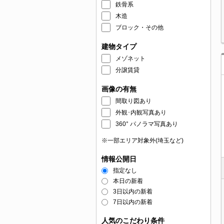
鉄骨系
木造
ブロック・その他
建物タイプ
メゾネット
分譲賃貸
画像の有無
間取り図あり
外観･内観写真あり
360° パノラマ写真あり
※一部エリア対象外(埼玉など)
情報公開日
指定なし
本日の新着
3日以内の新着
7日以内の新着
人気のこだわり条件