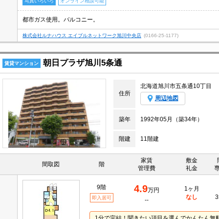
写真いろいろ
オンライン相談可能
都市ガス使用。バルコニー。
株式会社ルナハウス エイブルネットワーク旭川中央店
(0166-25-1177)
朝日プラザ旭川5条通
賃貸マンション
北海道旭川市五条通10丁目
住所
周辺地図
築年
1992年05月（築34年）
階建
11階建
家賃
敷金
間取図
階
管理費
礼金
4.9
9階
1ヶ月
万円
なし
3
即入居可
--
1分で完結！聞きたい項目を選んでかんたん無