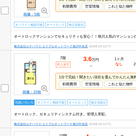
初期費用
空室情報
これと似た物件
画像：5枚
オンライン相談可能
オートロック
独立洗面台
オートロックマンションでセキュリティも安心！！旭川人気のマンション(^_-
株式会社ルナハウス エイブルネットワーク旭川中央店
(0166-25-1177)
3.6
7階
1ヶ月
万円
なし
2
即入居可
--
1分で完結！聞きたい項目を選んでかんたん無
初期費用
空室情報
これと似た物件
画像：20枚
写真いろいろ
オンライン相談可能
オートロック
独立洗面台
オートロック。セキュリティシステム付き。管理人常駐。
株式会社ルナハウス エイブルネットワーク旭川中央店
(0166-25-1177)
10階