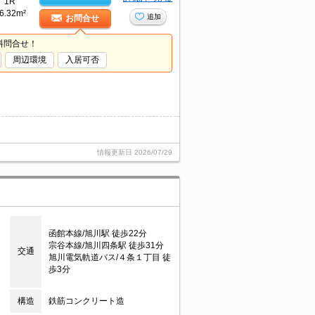
1R
6.32m²
追加
お問合せ
料問合せ！
周辺環境
入居可否
情報更新日
2026/07/29
函館本線/旭川駅 徒歩22分
宗谷本線/旭川四条駅 徒歩31分
交通
旭川電気軌道バス/４条１丁目 徒
歩3分
構造
鉄筋コンクリート造