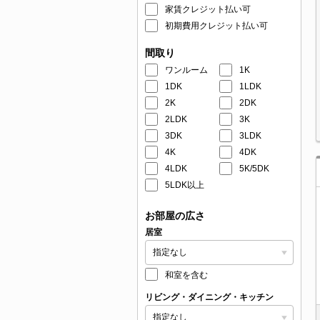
家賃クレジット払い可
初期費用クレジット払い可
間取り
ワンルーム
1K
1DK
1LDK
2K
2DK
2LDK
3K
3DK
3LDK
4K
4DK
4LDK
5K/5DK
5LDK以上
お部屋の広さ
居室
和室を含む
リビング・ダイニング・キッチン