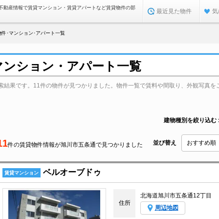
不動産情報で賃貸マンション・賃貸アパートなど賃貸物件の部
最近見た物件
気
件･マンション･アパート一覧
マンション・アパート一覧
索結果です。11件の物件が見つかりました。物件一覧で賃料や間取り、外観写真を
建物種別を絞り込む
11
並び替え
件の賃貸物件情報が旭川市五条通で見つかりました
ベルオーブドゥ
賃貸マンション
北海道旭川市五条通12丁目
住所
周辺地図