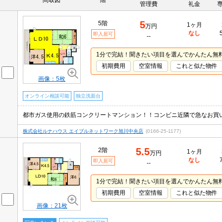
間取図
階
管理費
礼金
5
5階
1ヶ月
万円
なし
即入居可
--
1分で完結！聞きたい項目を選んでかんたん無
初期費用
空室情報
これと似た物件
画像：5枚
オンライン相談可能
独立洗面台
都市ガス使用の鉄筋コンクリートマンション！！コンビニ近隣で急なお買
株式会社ルナハウス エイブルネットワーク旭川中央店
(0166-25-1177)
5.5
2階
1ヶ月
万円
なし
即入居可
--
1分で完結！聞きたい項目を選んでかんたん無
初期費用
空室情報
これと似た物件
画像：21枚