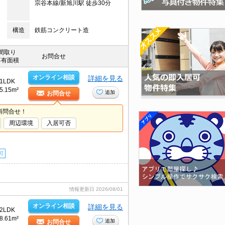
宗谷本線/新旭川駅 徒歩30分
構造
鉄筋コンクリート造
間取り
お問合せ
専有面積
オンライン相談
詳細を見る
1LDK
5.15m²
追加
お問合せ
料問合せ！
周辺環境
入居可否
可
情報更新日
2026/08/01
オンライン相談
詳細を見る
2LDK
8.61m²
追加
お問合せ