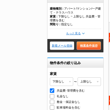
建物種別
アパート/マンション/一戸建
て・テラスハウス
家賃
下限なし ~ 上限なし 共益費・管
理費を含む
間取り
指定なし
もっと見る
新着メール登録
検索条件保存
物件条件の絞り込み
家賃
〜
共益費･管理費を含む
礼金なし
敷金・保証金なし
駐車場料金を含む