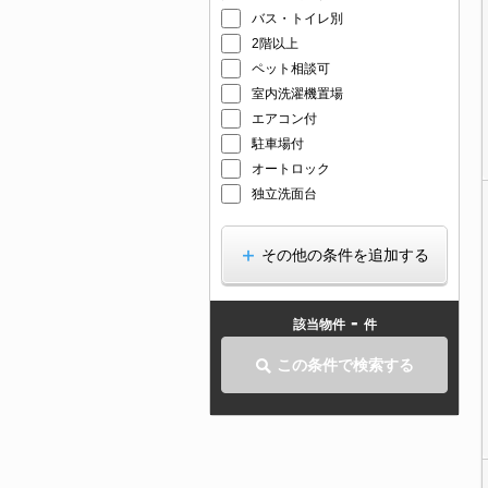
バス・トイレ別
2階以上
ペット相談可
室内洗濯機置場
エアコン付
駐車場付
オートロック
独立洗面台
その他の条件を追加する
-
該当物件
件
この条件で検索する