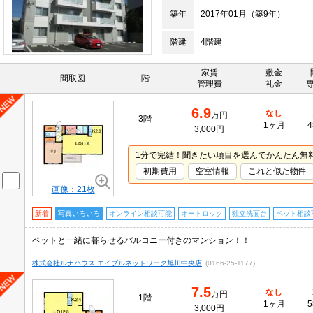
築年
2017年01月（築9年）
階建
4階建
家賃
敷金
間取図
階
管理費
礼金
6.9
なし
万円
3階
1ヶ月
4
3,000円
1分で完結！聞きたい項目を選んでかんたん無
初期費用
空室情報
これと似た物件
画像：21枚
新着
写真いろいろ
オンライン相談可能
オートロック
独立洗面台
ペット相談
ペットと一緒に暮らせるバルコニー付きのマンション！！
株式会社ルナハウス エイブルネットワーク旭川中央店
(0166-25-1177)
7.5
なし
万円
1階
1ヶ月
5
3,000円