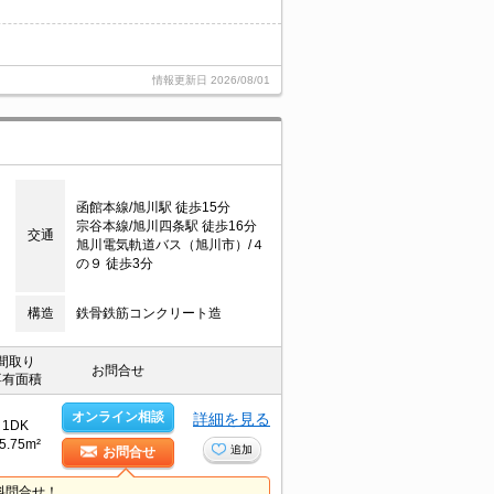
情報更新日
2026/08/01
函館本線/旭川駅 徒歩15分
宗谷本線/旭川四条駅 徒歩16分
交通
旭川電気軌道バス（旭川市）/４
の９ 徒歩3分
構造
鉄骨鉄筋コンクリート造
間取り
お問合せ
専有面積
オンライン相談
詳細を見る
1DK
5.75m²
追加
お問合せ
料問合せ！