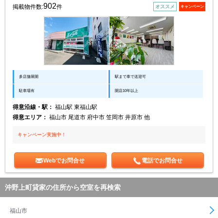
902
掲載物件数:
件
オススメ
キャンペーン
多店舗展開
駅まで車で送迎可
駐車場有
開店10年以上
得意沿線・駅：
福山駅 東福山駅
得意エリア：
福山市 尾道市 府中市 笠岡市 井原市 他
キャンペーン実施中！
Webでお問合せ
電話でお問合せ
沖野上町貸家の住所から空室を再検索
福山市