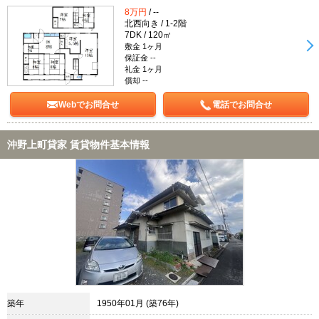
8万円
/ --
北西向き / 1-2階
7DK / 120㎡
敷金 1ヶ月
保証金 --
礼金 1ヶ月
償却 --
Webでお問合せ
電話でお問合せ
沖野上町貸家 賃貸物件基本情報
築年
1950年01月 (築76年)