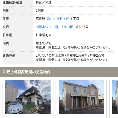
建物種別/構造
貸家／木造
階建
2階建
住所
広島県
福山市
沖野上町
３丁目
交通
山陽本線（中国）
/
福山駅
徒歩
35
分
駐車場
駐車場あり
環境
駅まで平坦
※部屋・階数により設備が異なる場合がございます。
建物設備
LPガス / 公営上水道 / 駐車場1台無料 / 駐車2台可
※部屋・階数により設備が異なる場合がございます。
沖野上町貸家周辺の空室物件