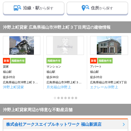
沿線・駅
住所
から探す
から探す
沖野上町貸家 広島県福山市沖野上町３丁目周辺の建物情報
新着
掲載物件有
掲載物件有
新着
掲載物件有
貸家
マンション
アパート
福山駅
福山駅
福山駅
徒歩35分
徒歩36分
徒歩35分
広島県福山市沖野上町３丁目
広島県福山市沖野上町３丁目
広島県福山市沖野上町3丁目
沖野上町貸家
月光福山沖野上
エクレール沖野上
沖野上町貸家周辺が得意な不動産店舗
株式会社アークスエイブルネットワーク 福山新涯店