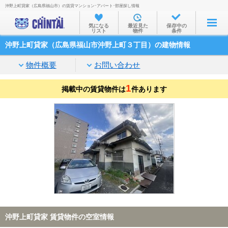
沖野上町貸家（広島県福山市）の賃貸マンション･アパート･部屋探し情報
お部屋を探す
気になる
最近見た
保存中の
リスト
物件
条件
沿線・駅から
沖野上町貸家（広島県福山市沖野上町３丁目）の建物情報
住所から
物件概要
お問い合わせ
家賃相場から
1
掲載中の賃貸物件は
通勤通学時間から
件あります
物件特集から
不動産会社から
TOP
沖野上町貸家 賃貸物件の空室情報