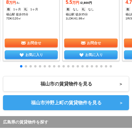
8
5.5
4.
万円
万円
/--
/2,800円
敷
1ヶ月
礼
1ヶ月
敷
なし
礼
なし
敷
福山駅 徒歩35分
福山駅 徒歩35分
7DK/120㎡
1LDK/41.98㎡
1R/
お問合せ
お問合せ
お気に入り
お気に入り
福山市の賃貸物件を見る
＞
福山市沖野上町の賃貸物件を見る
＞
広島県の賃貸物件を探す