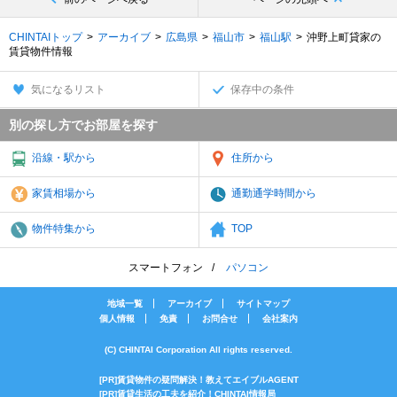
CHINTAIトップ
アーカイブ
広島県
福山市
福山駅
沖野上町貸家の
賃貸物件情報
気になるリスト
保存中の条件
別の探し方でお部屋を探す
沿線・駅から
住所から
家賃相場から
通勤通学時間から
物件特集から
TOP
スマートフォン
パソコン
地域一覧
アーカイブ
サイトマップ
個人情報
免責
お問合せ
会社案内
(C) CHINTAI Corporation All rights reserved.
[PR]賃貸物件の疑問解決！教えてエイブルAGENT
[PR]賃貸生活の工夫を紹介！CHINTAI情報局