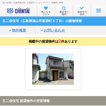
五二信住宅（広島県福山市）の賃貸マンション･アパート･部屋探し情報
お部屋を探す
気になる
最近見た
保存中の
リスト
物件
条件
沿線・駅から
五二信住宅（広島県福山市新涯町５丁目）の建物情報
住所から
物件概要
お問い合わせ
家賃相場から
2
掲載中の賃貸物件は
通勤通学時間から
件あります
物件特集から
不動産会社から
TOP
五二信住宅 賃貸物件の空室情報