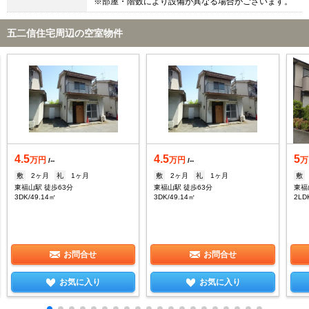
※部屋・階数により設備が異なる場合がございます。
五二信住宅周辺の空室物件
4.5
4.5
5
万円
万円
万
/--
/--
敷
2ヶ月
礼
1ヶ月
敷
2ヶ月
礼
1ヶ月
敷
東福山駅 徒歩63分
東福山駅 徒歩63分
東福
3DK/49.14㎡
3DK/49.14㎡
2LD
お問合せ
お問合せ
お気に入り
お気に入り