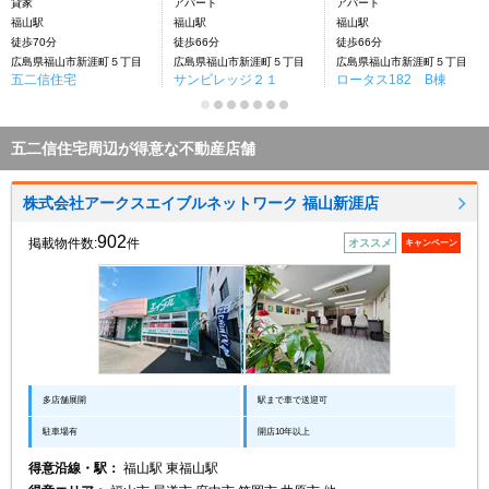
貸家
アパート
アパート
福山駅
福山駅
福山駅
徒歩70分
徒歩66分
徒歩66分
広島県福山市新涯町５丁目
広島県福山市新涯町５丁目
広島県福山市新涯町５丁目
五二信住宅
サンビレッジ２１
ロータス182 B棟
五二信住宅周辺が得意な不動産店舗
株式会社アークスエイブルネットワーク 福山新涯店
902
掲載物件数:
件
オススメ
キャンペーン
多店舗展開
駅まで車で送迎可
駐車場有
開店10年以上
得意沿線・駅：
福山駅 東福山駅