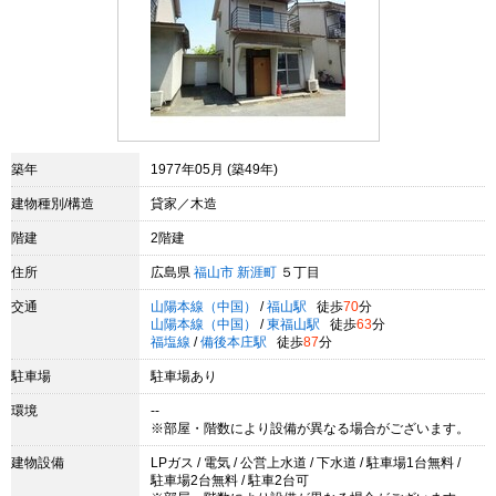
築年
1977年05月 (築49年)
建物種別/構造
貸家／木造
階建
2階建
住所
広島県
福山市
新涯町
５丁目
交通
山陽本線（中国）
/
福山駅
徒歩
70
分
山陽本線（中国）
/
東福山駅
徒歩
63
分
福塩線
/
備後本庄駅
徒歩
87
分
駐車場
駐車場あり
環境
--
※部屋・階数により設備が異なる場合がございます。
建物設備
LPガス / 電気 / 公営上水道 / 下水道 / 駐車場1台無料 /
駐車場2台無料 / 駐車2台可