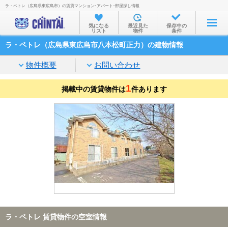
ラ・ペトレ（広島県東広島市）の賃貸マンション･アパート･部屋探し情報
お部屋を探す
気になる
最近見た
保存中の
リスト
物件
条件
沿線・駅から
ラ・ペトレ（広島県東広島市八本松町正力）の建物情報
住所から
物件概要
お問い合わせ
家賃相場から
1
掲載中の賃貸物件は
通勤通学時間から
件あります
物件特集から
不動産会社から
TOP
ラ・ペトレ 賃貸物件の空室情報