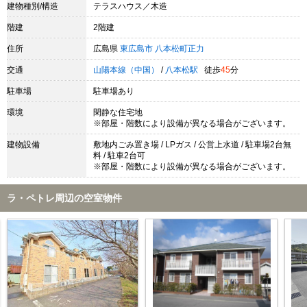
建物種別/構造
テラスハウス／木造
階建
2階建
住所
広島県
東広島市
八本松町正力
交通
山陽本線（中国）
/
八本松駅
徒歩
45
分
駐車場
駐車場あり
環境
閑静な住宅地
※部屋・階数により設備が異なる場合がございます。
建物設備
敷地内ごみ置き場 / LPガス / 公営上水道 / 駐車場2台無
料 / 駐車2台可
※部屋・階数により設備が異なる場合がございます。
ラ・ペトレ周辺の空室物件