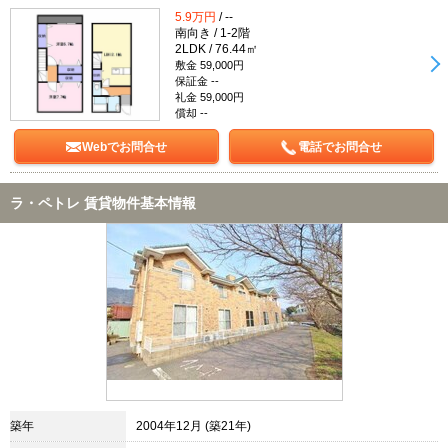
5.9万円
/ --
南向き / 1-2階
2LDK / 76.44㎡
敷金 59,000円
保証金 --
礼金 59,000円
償却 --
Webでお問合せ
電話でお問合せ
ラ・ペトレ 賃貸物件基本情報
築年
2004年12月 (築21年)