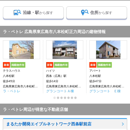
沿線・駅
住所
から探す
から探す
ラ・ペトレ 広島県東広島市八本松町正力周辺の建物情報
新着
掲載物件有
新着
掲載物件有
新着
掲載物件有
テラスハウス
ハイツ
アパート
八本松駅
西条（広島）駅
八本松駅
徒歩45分
徒歩14分
徒歩47分
広島県東広島市八本松町正力
広島県東広島市八本松町正力
広島県東広島市八本松町正力
ラ・ペトレ
グランコートＡ棟
グランコート Ｅ棟
ラ・ペトレ周辺が得意な不動産店舗
まるたか開発エイブルネットワーク西条駅前店