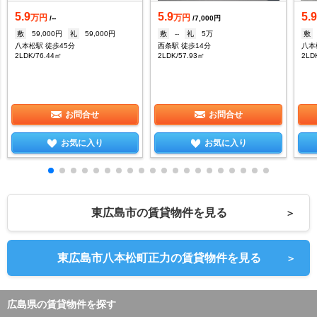
5.9
5.9
5.
万円
万円
/--
/7,000円
敷
59,000円
礼
59,000円
敷
--
礼
5万
敷
八本松駅 徒歩45分
西条駅 徒歩14分
2LDK/76.44㎡
2LDK/57.93㎡
2LD
お問合せ
お問合せ
お気に入り
お気に入り
東広島市の賃貸物件を見る
＞
東広島市八本松町正力の賃貸物件を見る
＞
広島県の賃貸物件を探す