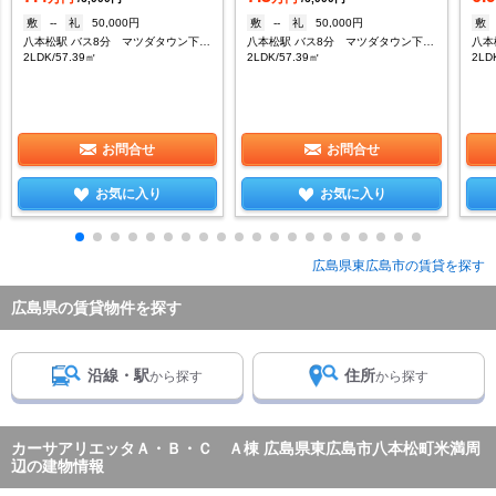
敷
--
礼
50,000円
敷
--
礼
50,000円
敷
八本松駅 バス8分 マツダタウン下車：停歩4分
八本松駅 バス8分 マツダタウン下車：停歩4分
2LDK/57.39㎡
2LDK/57.39㎡
2LD
お問合せ
お問合せ
お気に入り
お気に入り
広島県東広島市の賃貸を探す
広島県の賃貸物件を探す
沿線・駅
住所
から探す
から探す
カーサアリエッタＡ・Ｂ・Ｃ Ａ棟 広島県東広島市八本松町米満周
辺の建物情報