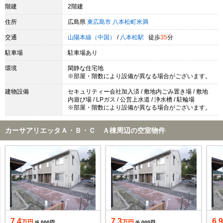
階建
2階建
住所
広島県
東広島市
八本松町米満
交通
山陽本線（中国）
/
八本松駅
徒歩
35
分
駐車場
駐車場あり
環境
閑静な住宅地
※部屋・階数により設備が異なる場合がございます。
建物設備
セキュリティー会社加入済 / 敷地内ごみ置き場 / 敷地
内遊び場 / LPガス / 公営上水道 / 浄水槽 / 駐輪場
※部屋・階数により設備が異なる場合がございます。
カーサアリエッタＡ・Ｂ・Ｃ Ａ棟周辺の空室物件
7.4
7.3
6.
万円
万円
/6,000円
/6,000円