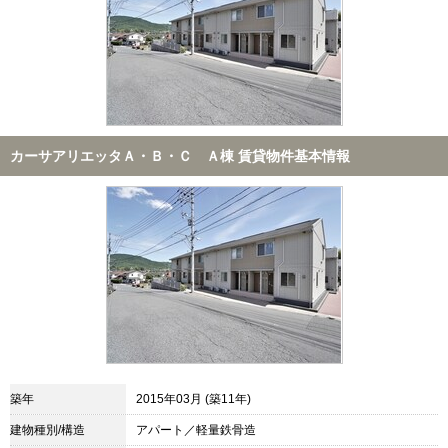
カーサアリエッタＡ・Ｂ・Ｃ Ａ棟 賃貸物件基本情報
築年
2015年03月 (築11年)
建物種別/構造
アパート／軽量鉄骨造