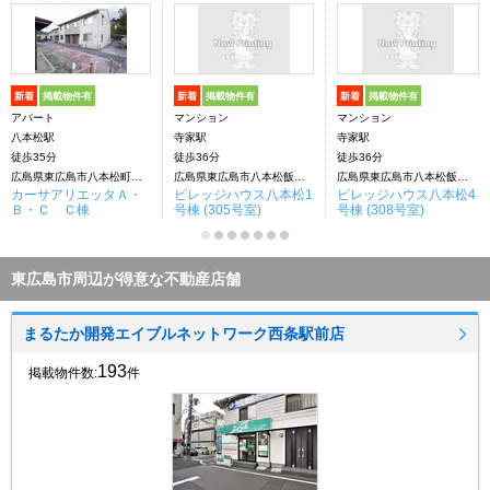
新着
掲載物件有
新着
掲載物件有
新着
掲載物件有
アパート
マンション
マンション
八本松駅
寺家駅
寺家駅
徒歩35分
徒歩36分
徒歩36分
広島県東広島市八本松町米満
広島県東広島市八本松飯田2丁目
広島県東広島市八本松飯田2丁目
カーサアリエッタＡ・
ビレッジハウス八本松1
ビレッジハウス八本松4
Ｂ・Ｃ Ｃ棟
号棟 (305号室)
号棟 (308号室)
東広島市周辺が得意な不動産店舗
まるたか開発エイブルネットワーク西条駅前店
193
掲載物件数:
件