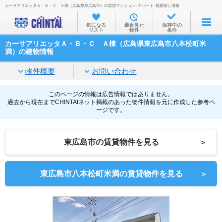
カーサアリエッタＡ・Ｂ・Ｃ Ａ棟（広島県東広島市）の賃貸マンション･アパート･部屋探し情報
お部屋を探す
気になる
最近見た
保存中の
リスト
物件
条件
沿線・駅から
カーサアリエッタＡ・Ｂ・Ｃ Ａ棟（広島県東広島市八本松町米
住所から
満）の建物情報
家賃相場から
物件概要
お問い合わせ
通勤通学時間から
このページの情報は広告情報ではありません。
過去から現在までCHINTAIネット掲載のあった物件情報を元に作成した参考ペ
物件特集から
ージです。
不動産会社から
東広島市の賃貸物件を見る
＞
TOP
東広島市八本松町米満の賃貸物件を見る
＞