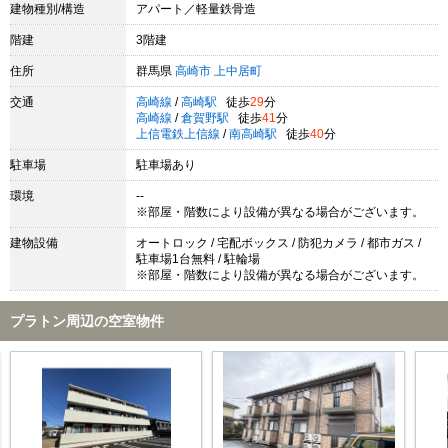
建物種別/構造
アパート／軽量鉄骨造
階建
3階建
住所
群馬県
高崎市
上中居町
交通
高崎線
/
高崎駅
徒歩
29
分
高崎線
/
倉賀野駅
徒歩
41
分
上信電鉄上信線
/
南高崎駅
徒歩
40
分
駐車場
駐車場あり
環境
--
※部屋・階数により設備が異なる場合がございます。
建物設備
オートロック / 宅配ボックス / 防犯カメラ / 都市ガス /
駐車場1台無料 / 駐輪場
※部屋・階数により設備が異なる場合がございます。
プラトン周辺の空室物件