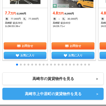
7.7
4.8
4.
万円
万円
/2,000円
/4,000円
敷
77,000円
礼
77,000円
敷
--
礼
30,000円
敷
高崎駅 徒歩29分
高崎駅 徒歩40分
高崎
1LDK/33.39㎡
1K/26.71㎡
1K/
お問合せ
お問合せ
お気に入り
お気に入り
高崎市の賃貸物件を見る
＞
高崎市上中居町の賃貸物件を見る
＞