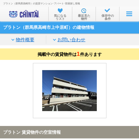
プラトン（群馬県高崎市）の賃貸マンション･アパート･部屋探し情報
お部屋を探す
気になる
最近見た
保存中の
リスト
物件
条件
沿線・駅から
プラトン（群馬県高崎市上中居町）の建物情報
住所から
物件概要
お問い合わせ
家賃相場から
1
掲載中の賃貸物件は
通勤通学時間から
件あります
物件特集から
不動産会社から
TOP
プラトン 賃貸物件の空室情報