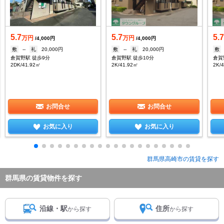
5.7
5.7
5.
万円
万円
/4,000円
/4,000円
敷
--
礼
20,000円
敷
--
礼
20,000円
敷
倉賀野駅 徒歩9分
倉賀野駅 徒歩10分
倉賀
2DK/41.92㎡
2K/41.92㎡
2K/
お問合せ
お問合せ
お気に入り
お気に入り
群馬県高崎市の賃貸を探す
群馬県の賃貸物件を探す
沿線・駅
住所
から探す
から探す