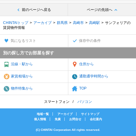
前のページへ戻る
ページの先頭へ
CHINTAIトップ
アーカイブ
群馬県
高崎市
高崎駅
サンフォリアの
賃貸物件情報
気になるリスト
保存中の条件
別の探し方でお部屋を探す
沿線・駅から
住所から
家賃相場から
通勤通学時間から
物件特集から
TOP
スマートフォン
パソコン
地域一覧
アーカイブ
サイトマップ
個人情報
免責
お問合せ
会社案内
(C) CHINTAI Corporation All rights reserved.