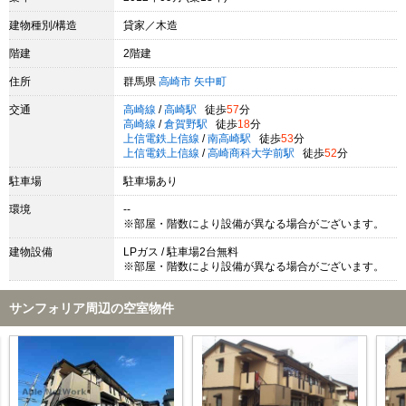
建物種別/構造
貸家／木造
階建
2階建
住所
群馬県
高崎市
矢中町
交通
高崎線
/
高崎駅
徒歩
57
分
高崎線
/
倉賀野駅
徒歩
18
分
上信電鉄上信線
/
南高崎駅
徒歩
53
分
上信電鉄上信線
/
高崎商科大学前駅
徒歩
52
分
駐車場
駐車場あり
環境
--
※部屋・階数により設備が異なる場合がございます。
建物設備
LPガス / 駐車場2台無料
※部屋・階数により設備が異なる場合がございます。
サンフォリア周辺の空室物件