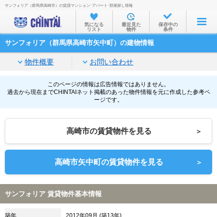
サンフォリア（群馬県高崎市）の賃貸マンション･アパート･部屋探し情報
お部屋を探す
気になる
最近見た
保存中の
リスト
物件
条件
沿線・駅から
サンフォリア（群馬県高崎市矢中町）の建物情報
住所から
物件概要
お問い合わせ
家賃相場から
通勤通学時間から
このページの情報は広告情報ではありません。
過去から現在までCHINTAIネット掲載のあった物件情報を元に作成した参考ペ
ージです。
物件特集から
不動産会社から
高崎市の賃貸物件を見る
＞
TOP
高崎市矢中町の賃貸物件を見る
＞
サンフォリア 賃貸物件基本情報
築年
2012年09月 (築13年)