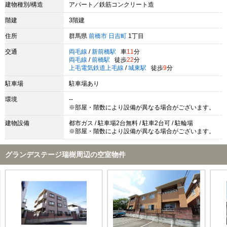
建物種別/構造
アパート／鉄筋コンクリート造
階建
3階建
住所
群馬県
前橋市
日吉町
1丁目
交通
両毛線
/
新前橋駅
車
11
分
両毛線
/
前橋駅
徒歩
22
分
上毛電気鉄道上毛線
/
城東駅
徒歩
9
分
駐車場
駐車場あり
環境
--
※部屋・階数により設備が異なる場合がございます。
建物設備
都市ガス / 駐車場2台無料 / 駐車2台可 / 駐輪場
※部屋・階数により設備が異なる場合がございます。
グランデステージ瑞樹周辺の空室物件