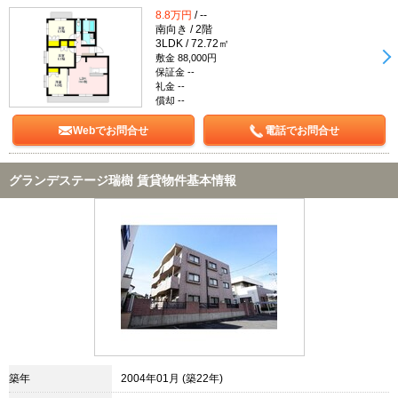
8.8万円
/ --
南向き / 2階
3LDK / 72.72㎡
敷金 88,000円
保証金 --
礼金 --
償却 --
Webでお問合せ
電話でお問合せ
グランデステージ瑞樹 賃貸物件基本情報
築年
2004年01月 (築22年)