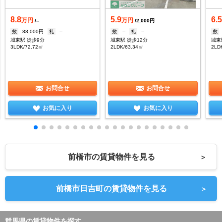
8.8
5.9
6.
万円
万円
/--
/2,000円
敷
88,000円
礼
--
敷
--
礼
--
敷
城東駅 徒歩9分
城東駅 徒歩12分
城東
3LDK/72.72㎡
2LDK/63.34㎡
2LD
お問合せ
お問合せ
お気に入り
お気に入り
前橋市の賃貸物件を見る
＞
前橋市日吉町の賃貸物件を見る
＞
群馬県の賃貸物件を探す