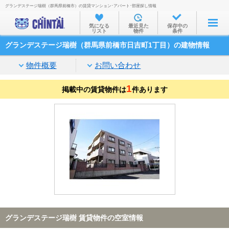
グランデステージ瑞樹（群馬県前橋市）の賃貸マンション･アパート･部屋探し情報
お部屋を探す
気になる
最近見た
保存中の
リスト
物件
条件
沿線・駅から
グランデステージ瑞樹（群馬県前橋市日吉町1丁目）の建物情報
住所から
物件概要
お問い合わせ
家賃相場から
1
掲載中の賃貸物件は
通勤通学時間から
件あります
物件特集から
不動産会社から
TOP
グランデステージ瑞樹 賃貸物件の空室情報