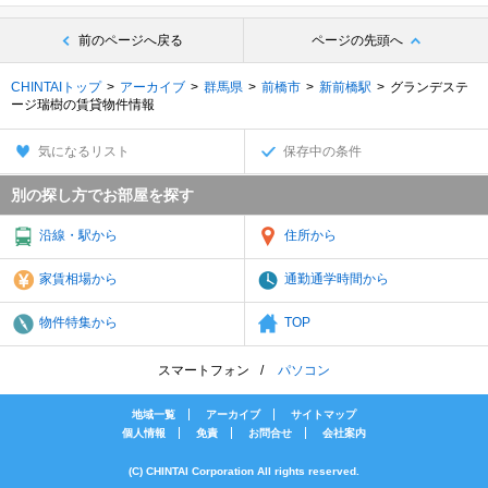
前のページへ戻る
ページの先頭へ
CHINTAIトップ
アーカイブ
群馬県
前橋市
新前橋駅
グランデステ
ージ瑞樹の賃貸物件情報
気になるリスト
保存中の条件
別の探し方でお部屋を探す
沿線・駅から
住所から
家賃相場から
通勤通学時間から
物件特集から
TOP
スマートフォン
パソコン
地域一覧
アーカイブ
サイトマップ
個人情報
免責
お問合せ
会社案内
(C) CHINTAI Corporation All rights reserved.