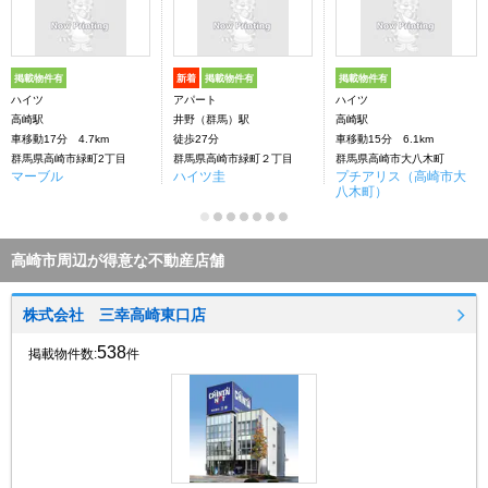
掲載物件有
新着
掲載物件有
掲載物件有
ハイツ
アパート
ハイツ
高崎駅
井野（群馬）駅
高崎駅
車移動17分 4.7km
徒歩27分
車移動15分 6.1km
群馬県高崎市緑町2丁目
群馬県高崎市緑町２丁目
群馬県高崎市大八木町
マーブル
ハイツ圭
プチアリス（高崎市大
八木町）
高崎市周辺が得意な不動産店舗
株式会社 三幸高崎東口店
538
掲載物件数:
件