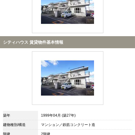
シティハウス 賃貸物件基本情報
築年
1999年04月 (築27年)
建物種別/構造
マンション／鉄筋コンクリート造
階建
2階建