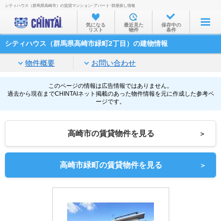
シティハウス（群馬県高崎市）の賃貸マンション･アパート･部屋探し情報
お部屋を探す
気になる
最近見た
保存中の
リスト
物件
条件
沿線・駅から
シティハウス（群馬県高崎市緑町2丁目）の建物情報
住所から
物件概要
お問い合わせ
家賃相場から
通勤通学時間から
このページの情報は広告情報ではありません。
過去から現在までCHINTAIネット掲載のあった物件情報を元に作成した参考ペ
ージです。
物件特集から
不動産会社から
高崎市の賃貸物件を見る
＞
TOP
高崎市緑町の賃貸物件を見る
＞