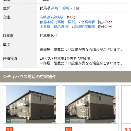
住所
群馬県
高崎市
緑町
2丁目
交通
高崎線
/
高崎駅
車
17
分
信越本線（高崎－横川）
/
北高崎駅
徒歩
24
分
上越線（群馬県内）
/
高崎問屋町駅
徒歩
24
分
駐車場
駐車場あり
環境
--
※部屋・階数により設備が異なる場合がございます。
建物設備
LPガス / 駐車場1台無料 / 駐輪場
※部屋・階数により設備が異なる場合がございます。
シティハウス周辺の空室物件
5.
新着
新着