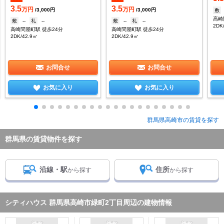
3.5
3.5
万円
万円
/3,000円
/3,000円
敷
高崎
敷
--
礼
--
敷
--
礼
--
2DK
高崎問屋町駅 徒歩24分
高崎問屋町駅 徒歩24分
2DK/42.9㎡
2DK/42.9㎡
お問合せ
お問合せ
お気に入り
お気に入り
群馬県高崎市の賃貸を探す
群馬県の賃貸物件を探す
沿線・駅
住所
から探す
から探す
シティハウス 群馬県高崎市緑町2丁目周辺の建物情報