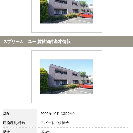
スプリーム ユー 賃貸物件基本情報
築年
2005年10月 (築20年)
建物種別/構造
アパート／鉄骨造
階建
2階建