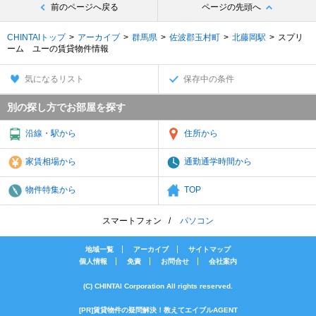
前のページへ戻る
ページの先頭へ
CHINTAIトップ
アーカイブ
群馬県
佐波郡玉村町
北藤岡駅
スプリ
ーム ユーの賃貸物件情報
気になるリスト
保存中の条件
別の探し方でお部屋を探す
沿線・駅から
住所から
家賃相場から
通勤通学時間から
物件特集から
TOP
スマートフォン
パソコン
地域一覧
アーカイブ
サイトマップ
個人情報
免責
お問合せ
会社案内
(C) CHINTAI Corporation All rights reserved.
[PR]賃貸物件の疑問解決！教えてエイブルAGENT