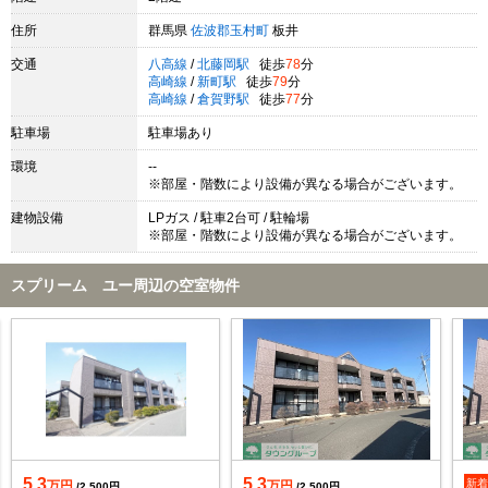
住所
群馬県
佐波郡玉村町
板井
交通
八高線
/
北藤岡駅
徒歩
78
分
高崎線
/
新町駅
徒歩
79
分
高崎線
/
倉賀野駅
徒歩
77
分
駐車場
駐車場あり
環境
--
※部屋・階数により設備が異なる場合がございます。
建物設備
LPガス / 駐車2台可 / 駐輪場
※部屋・階数により設備が異なる場合がございます。
スプリーム ユー周辺の空室物件
5.3
5.3
新
万円
万円
/2,500円
/2,500円