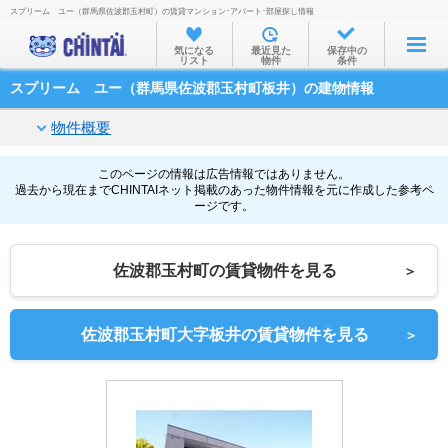
スプリーム ユー（群馬県佐波郡玉村町）の賃貸マンション･アパート･部屋探し情報
お部屋を探す
気になる
最近見た
保存中の
リスト
物件
条件
沿線・駅から
スプリーム ユー（群馬県佐波郡玉村町板井）の建物情報
住所から
物件概要
家賃相場から
通勤通学時間から
このページの情報は広告情報ではありません。
過去から現在までCHINTAIネット掲載のあった物件情報を元に作成した参考ペ
ージです。
物件特集から
不動産会社から
佐波郡玉村町の賃貸物件を見る
＞
TOP
佐波郡玉村町大字板井の賃貸物件を見る
＞