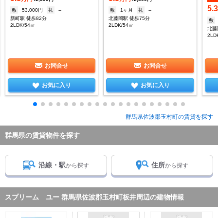
5.
敷
53,000円
礼
--
敷
1ヶ月
礼
--
新町駅 徒歩82分
北藤岡駅 徒歩75分
敷
2LDK/54㎡
2LDK/54㎡
北藤
2LD
お問合せ
お問合せ
お気に入り
お気に入り
群馬県佐波郡玉村町の賃貸を探す
群馬県の賃貸物件を探す
沿線・駅
住所
から探す
から探す
スプリーム ユー 群馬県佐波郡玉村町板井周辺の建物情報