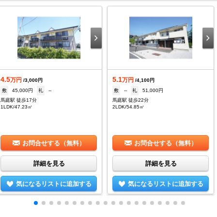
4.5
5.1
万円
万円
/3,000円
/4,100円
敷
45,000円
礼
--
敷
--
礼
51,000円
馬庭駅 徒歩17分
馬庭駅 徒歩22分
1LDK/47.23㎡
2LDK/54.85㎡
お問合せする（無料）
お問合せする（無料）
詳細を見る
詳細を見る
気になるリストに追加する
気になるリストに追加する