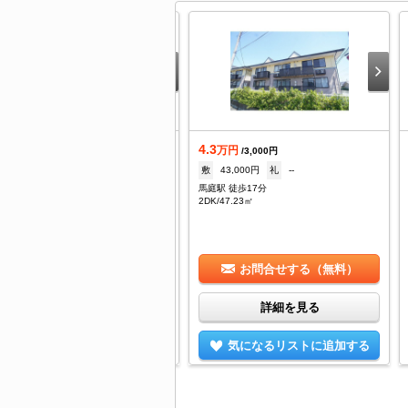
.6
4.3
万円
万円
/4,000円
/3,000円
--
礼
1ヶ月
敷
43,000円
礼
--
井駅 徒歩12分
馬庭駅 徒歩17分
/26.08㎡
2DK/47.23㎡
お問合せする（無料）
お問合せする（無料）
詳細を見る
詳細を見る
気になるリストに追加する
気になるリストに追加する