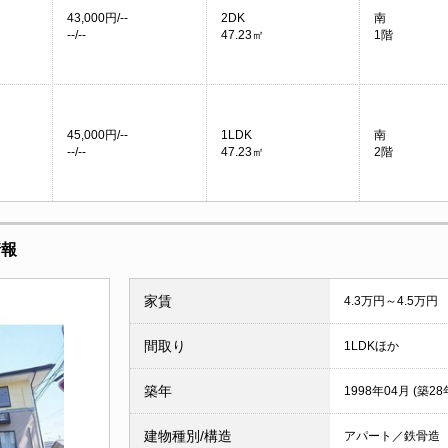
43,000円/--
2DK
南
--/--
47.23㎡
1階
45,000円/--
1LDK
南
--/--
47.23㎡
2階
情報
家賃
4.3万円～4.5万円
間取り
1LDKほか
築年
1998年04月 (築28
建物種別/構造
アパート／鉄骨造