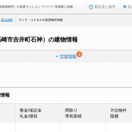
最近見た物件
気
馬県高崎市）の賃貸マンション･アパート･部屋探し情報
西山名駅
ヴィラ・コスモスの賃貸物件情報
高崎市吉井町石神）の建物情報
2
空室情報
室情報
敷金/保証金
間取り
方位物件
礼金/償却
専有面積
階層