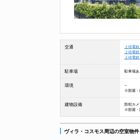
交通
上信電鉄
上信電鉄
上信電鉄
駐車場
駐車場あ
環境
--
※部屋・
建物設備
防犯カメラ
※部屋・
ヴィラ・コスモス周辺の空室物件