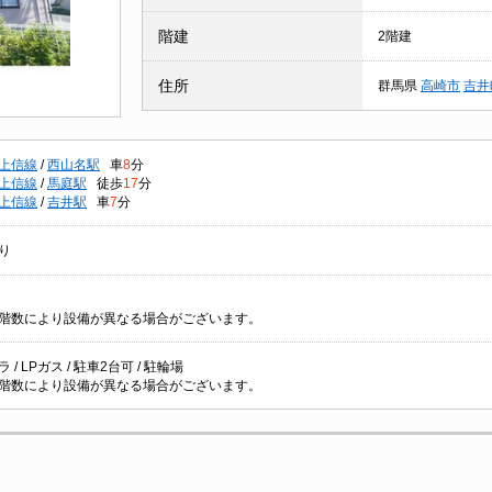
階建
2階建
住所
群馬県
高崎市
吉井
上信線
/
西山名駅
車
8
分
上信線
/
馬庭駅
徒歩
17
分
上信線
/
吉井駅
車
7
分
り
階数により設備が異なる場合がございます。
 / LPガス / 駐車2台可 / 駐輪場
階数により設備が異なる場合がございます。