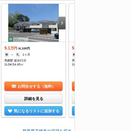
5.1
5.1
万円
万円
/4,100円
/4,100円
敷
--
礼
1ヶ月
敷
--
礼
1ヶ月
馬庭駅 徒歩21分
馬庭駅 徒歩21分
2LDK/54.85㎡
2LDK/54.85㎡
お問合せする（無料）
お問合せする（無料）
詳細を見る
詳細を見る
気になるリストに追加する
気になるリストに追加する