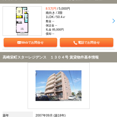
8.5万円
/ 5,000円
南向き / 3階
1LDK / 50.4㎡
敷金 --
保証金 --
礼金 85,000円
償却 --
Webでお問合せ
電話でお問合せ
高崎栄町スターレジデンス １３０４号 賃貸物件基本情報
築年
2007年09月 (築18年)