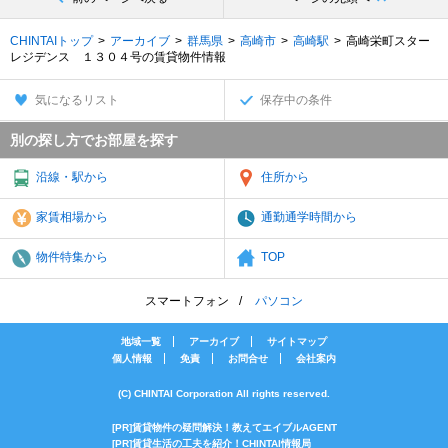
CHINTAIトップ
アーカイブ
群馬県
高崎市
高崎駅
高崎栄町スター
レジデンス １３０４号の賃貸物件情報
気になるリスト
保存中の条件
別の探し方でお部屋を探す
沿線・駅から
住所から
家賃相場から
通勤通学時間から
物件特集から
TOP
スマートフォン
パソコン
地域一覧
アーカイブ
サイトマップ
個人情報
免責
お問合せ
会社案内
(C) CHINTAI Corporation All rights reserved.
[PR]賃貸物件の疑問解決！教えてエイブルAGENT
[PR]賃貸生活の工夫を紹介！CHINTAI情報局