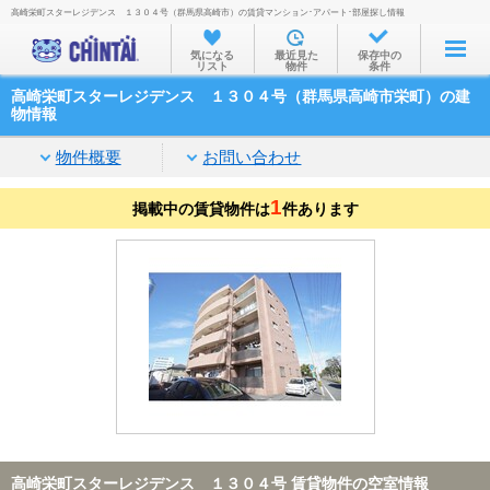
高崎栄町スターレジデンス １３０４号（群馬県高崎市）の賃貸マンション･アパート･部屋探し情報
お部屋を探す
気になる
最近見た
保存中の
リスト
物件
条件
沿線・駅から
高崎栄町スターレジデンス １３０４号（群馬県高崎市栄町）の建
住所から
物情報
家賃相場から
物件概要
お問い合わせ
通勤通学時間から
1
掲載中の賃貸物件は
件あります
物件特集から
不動産会社から
TOP
高崎栄町スターレジデンス １３０４号 賃貸物件の空室情報