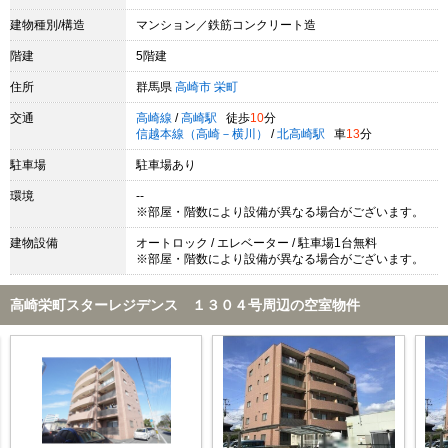
建物種別/構造
マンション／鉄筋コンクリート造
階建
5階建
住所
群馬県
高崎市
栄町
交通
高崎線
/
高崎駅
徒歩
10
分
信越本線（高崎－横川）
/
北高崎駅
車
13
分
駐車場
駐車場あり
環境
--
※部屋・階数により設備が異なる場合がございます。
建物設備
オートロック / エレベーター / 駐車場1台無料
※部屋・階数により設備が異なる場合がございます。
高崎栄町スターレジデンス １３０４号周辺の空室物件