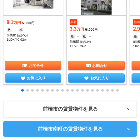
8.1
新着
新
万円
/7,000円
3.3
2.
万円
/6,000円
敷
--
礼
--
前橋駅 徒歩5分
敷
--
礼
--
敷
1LDK/40.62㎡
前橋駅 徒歩2分
前橋
1K/20.79㎡
1K/
お問合せ
お問合せ
お気に入り
お気に入り
前橋市の賃貸物件を見る
＞
前橋市南町の賃貸物件を見る
＞