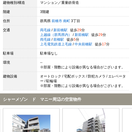
建物種別/構造
マンション／重量鉄骨造
階建
3階建
住所
群馬県
前橋市
南町
3丁目
交通
両毛線
/
新前橋駅
徒歩
29
分
上越線（群馬県内）
/
新前橋駅
徒歩
29
分
両毛線
/
前橋駅
徒歩
5
分
上毛電気鉄道上毛線
/
中央前橋駅
徒歩
17
分
駐車場
駐車場なし
環境
--
※部屋・階数により設備が異なる場合がございます。
建物設備
オートロック / 宅配ボックス / 防犯カメラ / エレベータ
ー / 駐輪場
※部屋・階数により設備が異なる場合がございます。
シャーメゾン ド マニー周辺の空室物件