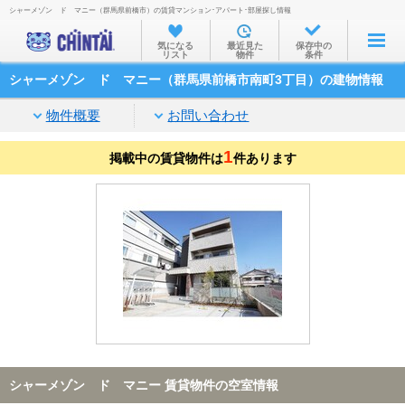
シャーメゾン ド マニー（群馬県前橋市）の賃貸マンション･アパート･部屋探し情報
お部屋を探す
気になる
最近見た
保存中の
リスト
物件
条件
沿線・駅から
シャーメゾン ド マニー（群馬県前橋市南町3丁目）の建物情報
住所から
物件概要
お問い合わせ
家賃相場から
1
掲載中の賃貸物件は
通勤通学時間から
件あります
物件特集から
不動産会社から
TOP
シャーメゾン ド マニー 賃貸物件の空室情報