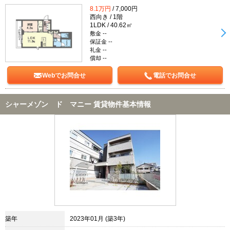
8.1万円
/ 7,000円
西向き / 1階
1LDK / 40.62㎡
敷金 --
保証金 --
礼金 --
償却 --
Webでお問合せ
電話でお問合せ
シャーメゾン ド マニー 賃貸物件基本情報
築年
2023年01月 (築3年)