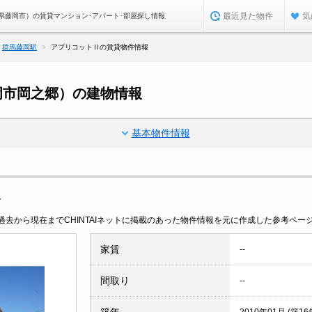
最近見た物件
気
県藤岡市）の賃貸マンション･アパート･部屋探し情報
群馬藤岡駅
アプリコットⅡの賃貸物件情報
岡市岡之郷）の建物情報
基本物件情報
報
去から現在までCHINTAIネットに掲載のあった物件情報を元に作成した参考ペー
家賃
--
間取り
--