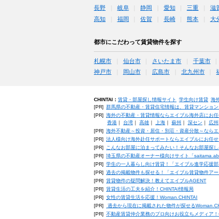
長野
岐阜
静岡
愛知
三重
滋
高知
福岡
佐賀
長崎
熊本
大
都市にこだわって賃貸物件を探す
札幌市
仙台市
さいたま市
千葉市
神戸市
岡山市
広島市
北九州市
CHINTAI：
賃貸・部屋探し情報サイト
学生向け賃貸
海
[PR]
群馬県の不動産・賃貸住宅情報は、賃貸マンション
[PR]
海外の不動産・賃貸情報ならエイブル海外店にお任
香港
｜
台湾
｜
高雄
｜
上海
｜
蘇州
｜
深セン
｜
広州
[PR]
海外不動産～投資・居住・別荘・資産分散～ならエ
[PR]
法人様向け海外赴任サポートならエイブルにお任せ
[PR]
こんなお部屋に泊まってみたい！そんなお部屋探し
[PR]
埼玉県の不動産オーナー様向けサイト「saitama.a
[PR]
学生の一人暮らし向け賃貸！「エイブル進学応援部
[PR]
過去の掲載物件も探せる！「エイブル賃貸物件アー
[PR]
賃貸物件の疑問解決！教えてエイブルAGENT
[PR]
賃貸生活の工夫を紹介！CHINTAI情報局
[PR]
女性の賃貸生活を応援！Woman.CHINTAI
[PR]
過去から現在に掲載された物件が探せるWoman.CH
[PR]
不動産賃貸仲介業務のプロ向けお役立ちメディア！CHIN