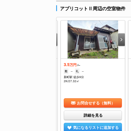
アプリコットⅡ周辺の空室物件
.4
3.5
万円
万円
/4,000円
/--
--
礼
30,000円
敷
--
礼
--
町駅 徒歩8分
新町駅 徒歩9分
K/44.74㎡
2K/27.32㎡
お問合せする（無料）
お問合せする（無料）
詳細を見る
詳細を見る
気になるリストに追加する
気になるリストに追加する