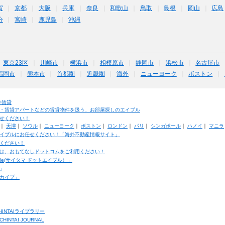
賀
京都
大阪
兵庫
奈良
和歌山
鳥取
島根
岡山
広島
分
宮崎
鹿児島
沖縄
東京23区
川崎市
横浜市
相模原市
静岡市
浜松市
名古屋市
福岡市
熊本市
首都圏
近畿圏
海外
ニューヨーク
ボストン
外賃貸
・賃貸アパートなどの賃貸物件を扱う、お部屋探しのエイブル
せください！
｜
天津
｜
ソウル
｜
ニューヨーク
｜
ボストン
｜
ロンドン
｜
パリ
｜
シンガポール
｜
ハノイ
｜
マニラ
イブルにお任せください！「海外不動産情報サイト」
ください！
は、おもてなしドットコムをご利用ください！
ble(サイタマ ドットエイブル）」
」
カイブ」
INTAIライブラリー
TAI JOURNAL