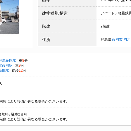
築年
2010年01月 (築16
建物種別/構造
アパート／軽量鉄
階建
2階建
住所
群馬県
藤岡市
岡之
群馬藤岡駅
車
8
分
北藤岡駅
車
9
分
新町駅
徒歩
12
分
り
階数により設備が異なる場合がございます。
無料 / 駐車2台可
階数により設備が異なる場合がございます。