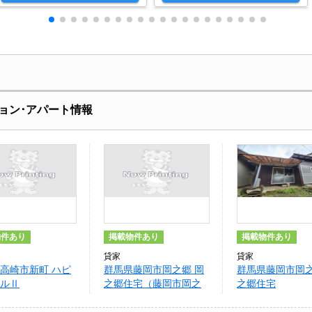
ョン･アパート情報
物件あり
掲載物件あり
掲載物件あり
貸家
貸家
高崎市新町 ハピ
群馬県藤岡市岡之郷 岡
群馬県藤岡市岡之
ルⅡ
之郷住宅（藤岡市岡之
之郷住宅
郷）