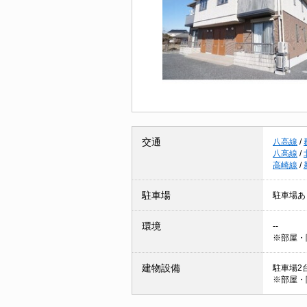
交通
八高線
/
八高線
/
高崎線
/
駐車場
駐車場あ
環境
--
※部屋・
建物設備
駐車場2台
※部屋・