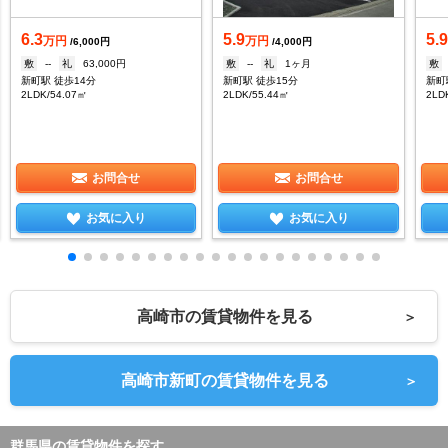
6.3
5.9
5.
万円
万円
/6,000円
/4,000円
敷
--
礼
63,000円
敷
--
礼
1ヶ月
敷
新町駅 徒歩14分
新町駅 徒歩15分
新町
2LDK/54.07㎡
2LDK/55.44㎡
2LD
お問合せ
お問合せ
お気に入り
お気に入り
高崎市の賃貸物件を見る
＞
高崎市新町の賃貸物件を見る
＞
群馬県の賃貸物件を探す