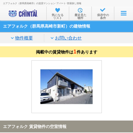
エアフォルク（群馬県高崎市）の賃貸マンション･アパート･部屋探し情報
お部屋を探す
気になる
最近見た
保存中の
リスト
物件
条件
沿線・駅から
エアフォルク（群馬県高崎市新町）の建物情報
住所から
物件概要
お問い合わせ
家賃相場から
1
掲載中の賃貸物件は
通勤通学時間から
件あります
物件特集から
不動産会社から
TOP
エアフォルク 賃貸物件の空室情報