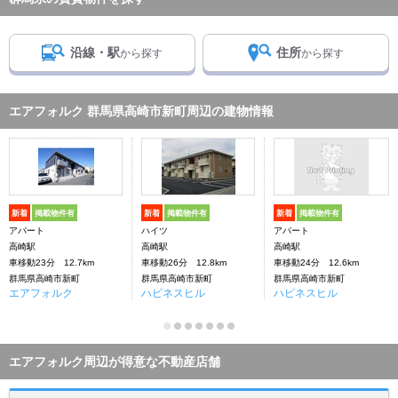
沿線・駅
住所
から探す
から探す
エアフォルク 群馬県高崎市新町周辺の建物情報
新着
掲載物件有
新着
掲載物件有
新着
掲載物件有
アパート
ハイツ
アパート
高崎駅
高崎駅
高崎駅
車移動23分 12.7km
車移動26分 12.8km
車移動24分 12.6km
群馬県高崎市新町
群馬県高崎市新町
群馬県高崎市新町
エアフォルク
ハピネスヒル
ハピネスヒル
エアフォルク周辺が得意な不動産店舗