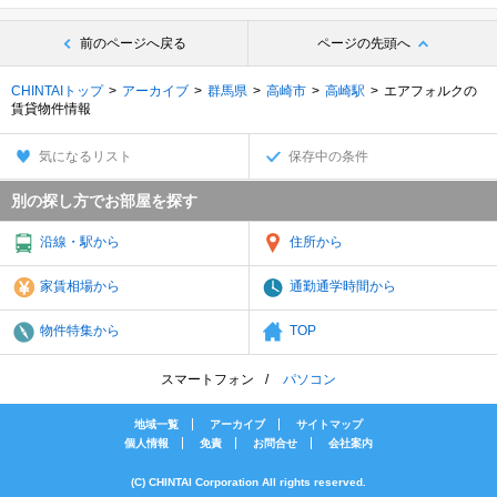
前のページへ戻る
ページの先頭へ
CHINTAIトップ
アーカイブ
群馬県
高崎市
高崎駅
エアフォルクの
賃貸物件情報
気になるリスト
保存中の条件
別の探し方でお部屋を探す
沿線・駅から
住所から
家賃相場から
通勤通学時間から
物件特集から
TOP
スマートフォン
パソコン
地域一覧
アーカイブ
サイトマップ
個人情報
免責
お問合せ
会社案内
(C) CHINTAI Corporation All rights reserved.