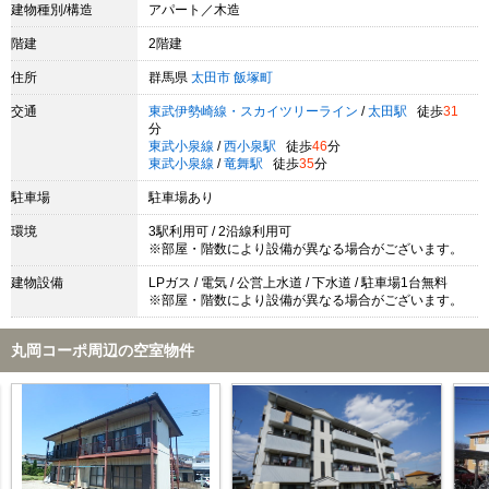
建物種別/構造
アパート／木造
階建
2階建
住所
群馬県
太田市
飯塚町
交通
東武伊勢崎線・スカイツリーライン
/
太田駅
徒歩
31
分
東武小泉線
/
西小泉駅
徒歩
46
分
東武小泉線
/
竜舞駅
徒歩
35
分
駐車場
駐車場あり
環境
3駅利用可 / 2沿線利用可
※部屋・階数により設備が異なる場合がございます。
建物設備
LPガス / 電気 / 公営上水道 / 下水道 / 駐車場1台無料
※部屋・階数により設備が異なる場合がございます。
丸岡コーポ周辺の空室物件