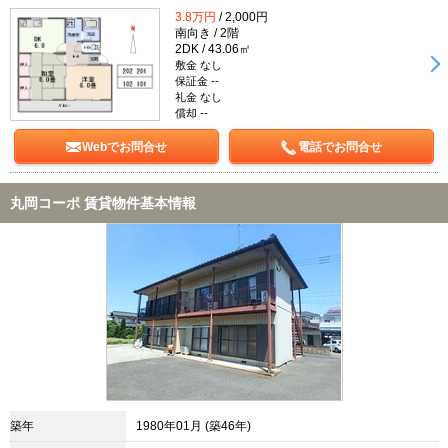
3.8万円
/ 2,000円
南向き / 2階
2DK / 43.06㎡
敷金 なし
保証金 --
礼金 なし
償却 --
Webでお問合せ
電話でお問合せ
丸岡コーポ 賃貸物件基本情報
築年
1980年01月 (築46年)