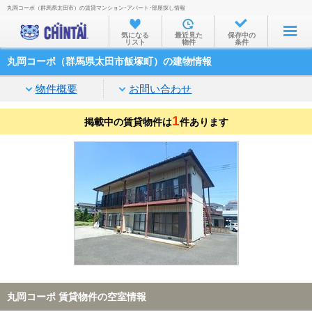
丸岡コーポ（群馬県太田市）の賃貸マンション･アパート･部屋探し情報
お部屋を探す
気になる
最近見た
保存中の
リスト
物件
条件
沿線・駅から
丸岡コーポ（群馬県太田市飯塚町）の建物情報
住所から
物件概要
お問い合わせ
家賃相場から
1
掲載中の賃貸物件は
通勤通学時間から
件あります
物件特集から
不動産会社から
TOP
丸岡コーポ 賃貸物件の空室情報