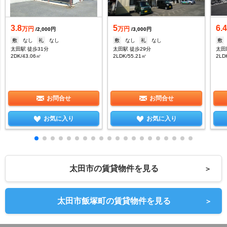
3.8
5
6.
万円
万円
/2,000円
/3,000円
敷
なし
礼
なし
敷
なし
礼
なし
敷
太田駅 徒歩31分
太田駅 徒歩29分
太田
2DK/43.06㎡
2LDK/55.21㎡
2LD
お問合せ
お問合せ
お気に入り
お気に入り
太田市の賃貸物件を見る
＞
太田市飯塚町の賃貸物件を見る
＞