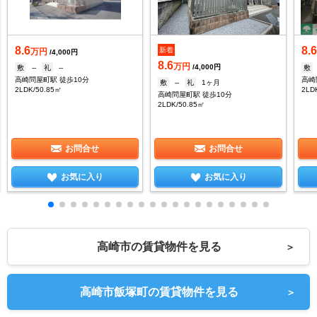
8.6
8.
新着
万円
/4,000円
8.6
万円
/4,000円
敷
--
礼
--
敷
高崎問屋町駅 徒歩10分
高崎
敷
--
礼
1ヶ月
2LDK/50.85㎡
2LD
高崎問屋町駅 徒歩10分
2LDK/50.85㎡
お問合せ
お問合せ
お気に入り
お気に入り
高崎市の賃貸物件を見る
＞
高崎市飯塚町の賃貸物件を見る
＞