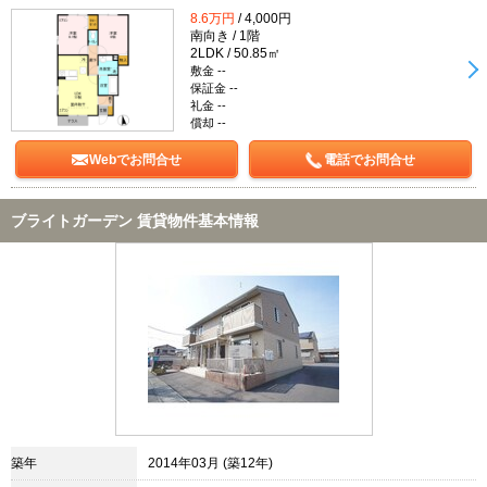
8.6万円
/ 4,000円
南向き / 1階
2LDK / 50.85㎡
敷金 --
保証金 --
礼金 --
償却 --
Webでお問合せ
電話でお問合せ
ブライトガーデン 賃貸物件基本情報
築年
2014年03月 (築12年)