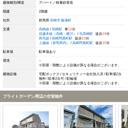
建物種別/構造
アパート／軽量鉄骨造
階建
2階建
住所
群馬県
高崎市
飯塚町
交通
高崎線
/
高崎駅
車
12
分
信越本線（高崎－横川）
/
北高崎駅
徒歩
19
分
両毛線
/
高崎問屋町駅
徒歩
10
分
上越線（群馬県内）
/
高崎問屋町駅
徒歩
10
分
駐車場
駐車場あり
環境
--
※部屋・階数により設備が異なる場合がございます。
建物設備
宅配ボックス / セキュリティー会社加入済 / 駐車場2台
無料 / 駐車2台可 / 駐輪場
※部屋・階数により設備が異なる場合がございます。
ブライトガーデン周辺の空室物件