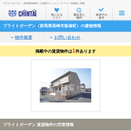
ブライトガーデン（群馬県高崎市）の賃貸マンション･アパート･部屋探し情報
お部屋を探す
気になる
最近見た
保存中の
リスト
物件
条件
沿線・駅から
ブライトガーデン（群馬県高崎市飯塚町）の建物情報
住所から
物件概要
お問い合わせ
家賃相場から
1
掲載中の賃貸物件は
通勤通学時間から
件あります
物件特集から
不動産会社から
TOP
ブライトガーデン 賃貸物件の空室情報