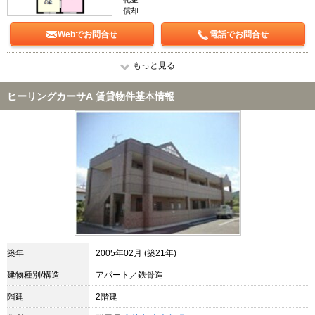
償却 --
Webでお問合せ
電話でお問合せ
もっと見る
ヒーリングカーサA 賃貸物件基本情報
築年
2005年02月 (築21年)
建物種別/構造
アパート／鉄骨造
階建
2階建