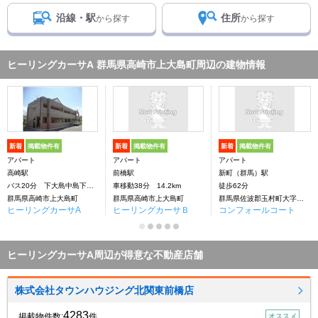
沿線・駅
住所
から探す
から探す
ヒーリングカーサA 群馬県高崎市上大島町周辺の建物情報
新着
掲載物件有
新着
掲載物件有
新着
掲載物件有
アパート
アパート
アパート
高崎駅
前橋駅
新町（群馬）駅
バス20分 下大島中島下車：停歩10分
車移動38分 14.2km
徒歩62分
群馬県高崎市上大島町
群馬県高崎市上大島町
群馬県佐波郡玉村町大字上茂木
ヒーリングカーサA
ヒーリングカーサＢ
コンフォールコート
ヒーリングカーサA周辺が得意な不動産店舗
株式会社タウンハウジング北関東前橋店
4283
掲載物件数:
件
オススメ