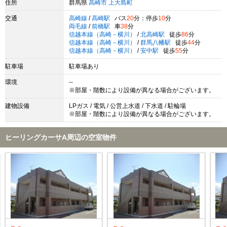
住所
群馬県
高崎市
上大島町
交通
高崎線
/
高崎駅
バス
20
分：停歩
10
分
両毛線
/
前橋駅
車
38
分
信越本線（高崎－横川）
/
北高崎駅
徒歩
86
分
信越本線（高崎－横川）
/
群馬八幡駅
徒歩
44
分
信越本線（高崎－横川）
/
安中駅
徒歩
55
分
駐車場
駐車場あり
環境
--
※部屋・階数により設備が異なる場合がございます。
建物設備
LPガス / 電気 / 公営上水道 / 下水道 / 駐輪場
※部屋・階数により設備が異なる場合がございます。
ヒーリングカーサA周辺の空室物件