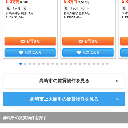
5.3
5.3
5.
万円
万円
/2,500円
/2,500円
敷
1ヶ月
礼
--
敷
1ヶ月
礼
--
敷
群馬八幡駅 徒歩44分
群馬八幡駅 徒歩44分
高崎
2LDK/51.66㎡
2LDK/51.66㎡
2LD
お問合せ
お問合せ
お気に入り
お気に入り
高崎市の賃貸物件を見る
＞
高崎市上大島町の賃貸物件を見る
＞
群馬県の賃貸物件を探す