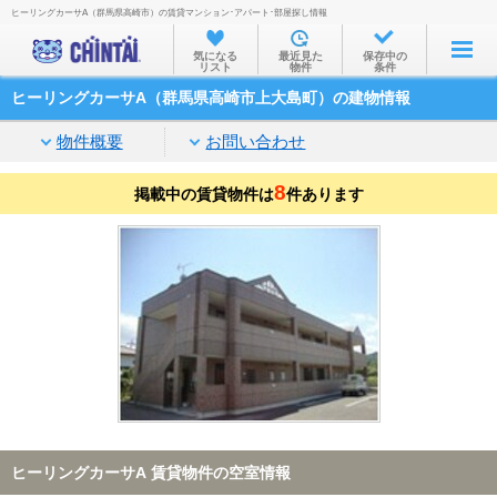
ヒーリングカーサA（群馬県高崎市）の賃貸マンション･アパート･部屋探し情報
お部屋を探す
気になる
最近見た
保存中の
リスト
物件
条件
沿線・駅から
ヒーリングカーサA（群馬県高崎市上大島町）の建物情報
住所から
物件概要
お問い合わせ
家賃相場から
8
掲載中の賃貸物件は
通勤通学時間から
件あります
物件特集から
不動産会社から
TOP
ヒーリングカーサA 賃貸物件の空室情報