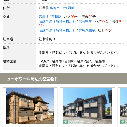
住所
群馬県
高崎市
中豊岡町
交通
高崎線
/
高崎駅
バス
99
分：停歩
99
分
信越本線（高崎－横川）
/
北高崎駅
バス
99
分：停歩
9
9
分
信越本線（高崎－横川）
/
群馬八幡駅
徒歩
27
分
駐車場
駐車場あり
環境
--
※部屋・階数により設備が異なる場合がございます。
建物設備
LPガス / 駐車場2台無料 / 駐車2台可 / 駐輪場
※部屋・階数により設備が異なる場合がございます。
ニューポワール周辺の空室物件