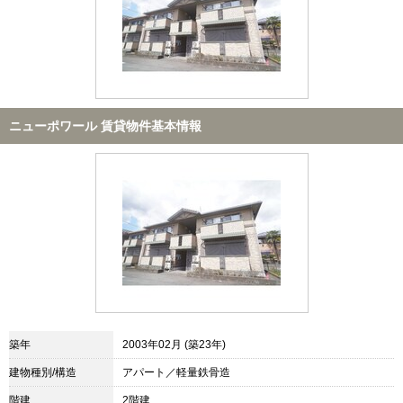
ニューポワール 賃貸物件基本情報
築年
2003年02月 (築23年)
建物種別/構造
アパート／軽量鉄骨造
階建
2階建