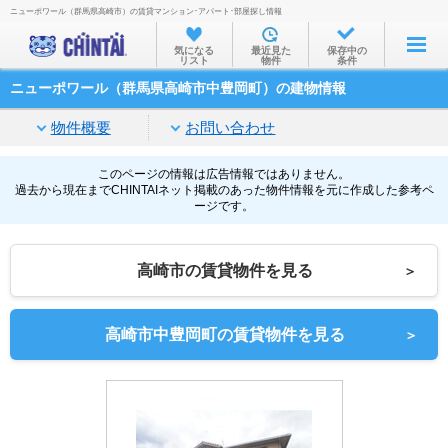
ニューポワール（群馬県高崎市）の賃貸マンション･アパート･部屋探し情報
お部屋を探す
気になる
最近見た
保存中の
リスト
物件
条件
沿線・駅から
ニューポワール（群馬県高崎市中豊岡町）の建物情報
住所から
物件概要
お問い合わせ
家賃相場から
通勤通学時間から
このページの情報は広告情報ではありません。
過去から現在までCHINTAIネット掲載のあった物件情報を元に作成した参考ペ
ージです。
物件特集から
不動産会社から
高崎市の賃貸物件を見る
＞
TOP
高崎市中豊岡町の賃貸物件を見る
＞