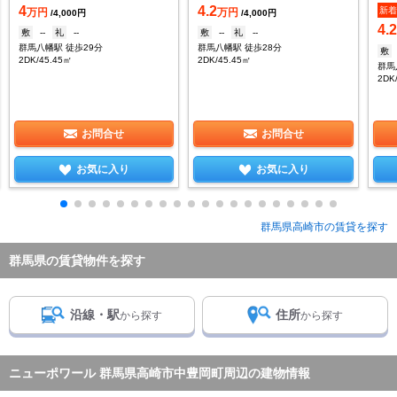
4
4.2
新
万円
万円
/4,000円
/4,000円
4.
敷
--
礼
--
敷
--
礼
--
群馬八幡駅 徒歩29分
群馬八幡駅 徒歩28分
敷
2DK/45.45㎡
2DK/45.45㎡
群馬
2DK
お問合せ
お問合せ
お気に入り
お気に入り
群馬県高崎市の賃貸を探す
群馬県の賃貸物件を探す
沿線・駅
住所
から探す
から探す
ニューポワール 群馬県高崎市中豊岡町周辺の建物情報