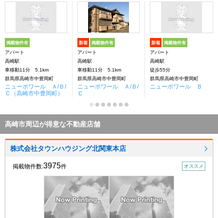
掲載物件有
新着
掲載物件有
新着
掲載物件有
アパート
アパート
アパート
高崎駅
高崎駅
高崎駅
車移動11分 5.1km
車移動11分 5.1km
徒歩55分
群馬県高崎市中豊岡町
群馬県高崎市中豊岡町
群馬県高崎市中豊岡町
ニューポワール Ａ/Ｂ/
ニューポワール Ａ/Ｂ/
ニューポワール Ｂ
Ｃ（高崎市中豊岡町）
Ｃ
高崎市周辺が得意な不動産店舗
株式会社タウンハウジング北関東本店
3975
掲載物件数:
件
オススメ