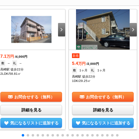
7.1
新着
万円
/4,000円
5.4
敷
--
礼
--
万円
/2,000円
高崎駅 徒歩22分
敷
1ヶ月
礼
1ヶ月
2LDK/58.81㎡
高崎駅 徒歩22分
1DK/29.25㎡
お問合せする（無料）
お問合せする（無料）
詳細を見る
詳細を見る
気になるリストに追加する
気になるリストに追加する