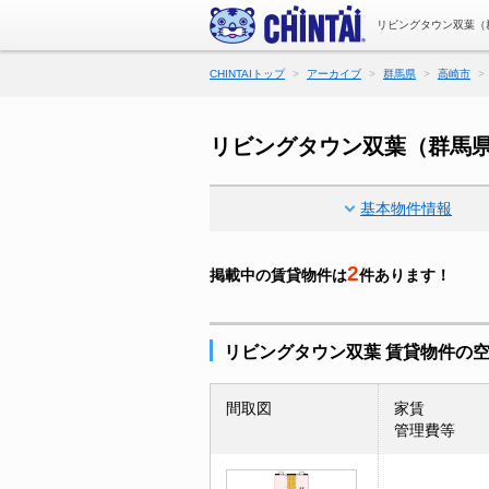
リビングタウン双葉（
CHINTAIトップ
アーカイブ
群馬県
高崎市
リビングタウン双葉（群馬
基本物件情報
2
掲載中の賃貸物件は
件あります！
リビングタウン双葉 賃貸物件の
間取図
家賃
管理費等