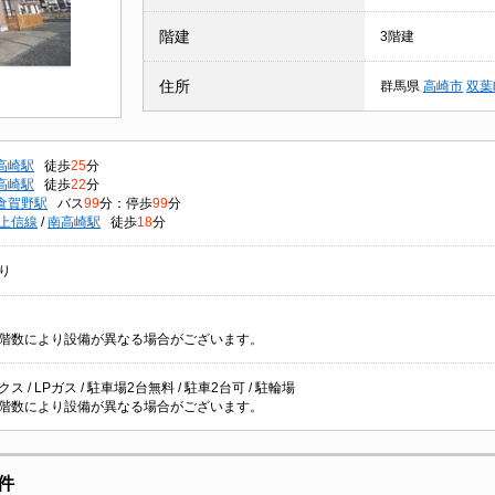
階建
3階建
住所
群馬県
高崎市
双葉
高崎駅
徒歩
25
分
高崎駅
徒歩
22
分
倉賀野駅
バス
99
分：停歩
99
分
上信線
/
南高崎駅
徒歩
18
分
り
階数により設備が異なる場合がございます。
ス / LPガス / 駐車場2台無料 / 駐車2台可 / 駐輪場
階数により設備が異なる場合がございます。
件