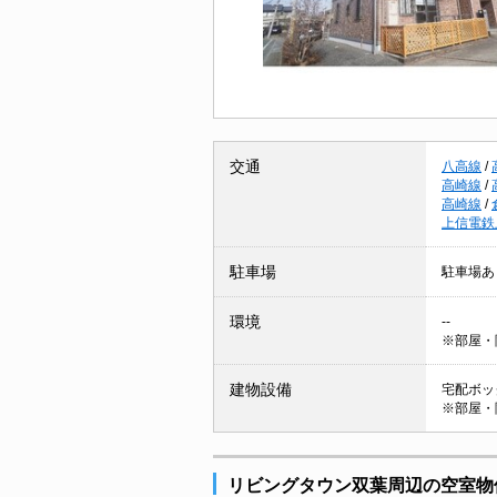
交通
八高線
/
高崎線
/
高崎線
/
上信電鉄
駐車場
駐車場あ
環境
--
※部屋・
建物設備
宅配ボック
※部屋・
リビングタウン双葉周辺の空室物