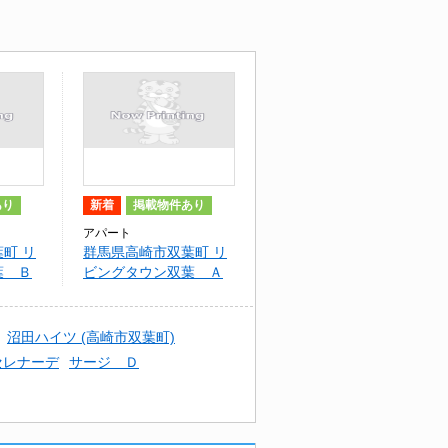
あり
新着
掲載物件あり
アパート
町 リ
群馬県高崎市双葉町 リ
葉 Ｂ
ビングタウン双葉 Ａ
\\/Ｂ
沼田ハイツ (高崎市双葉町)
セレナーデ
サージ Ｄ