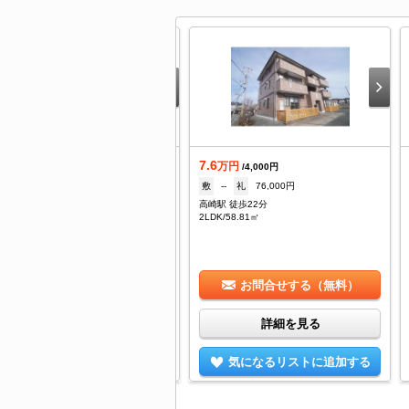
7.6
着
万円
/4,000円
.8
敷
--
礼
76,000円
万円
/4,000円
高崎駅 徒歩22分
--
礼
--
2LDK/58.81㎡
高崎駅 徒歩18分
/20.28㎡
お問合せする（無料）
お問合せする（無料）
詳細を見る
詳細を見る
気になるリストに追加する
気になるリストに追加する