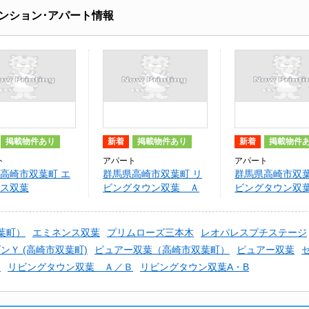
ンション･アパート情報
掲載物件あり
新着
掲載物件あり
新着
掲載物件
ト
アパート
アパート
高崎市双葉町 エ
群馬県高崎市双葉町 リ
群馬県高崎市双葉
ス双葉
ビングタウン双葉 Ａ
ビングタウン双
葉町）
エミネンス双葉
プリムローズ三本木
レオパレスプチステージ
ンＹ (高崎市双葉町)
ピュアー双葉（高崎市双葉町）
ピュアー双葉
Ａ
リビングタウン双葉 Ａ／Ｂ
リビングタウン双葉A・B