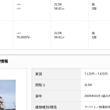
--/--
2LDK
南
--/--
58.81㎡
3階
--/--
2LDK
南
76,000円/--
58.81㎡
1階
本情報
家賃
7.1万円～7.6万円
間取り
2LDK
築年
2005年03月 (築21
建物種別/構造
アパート／軽量鉄