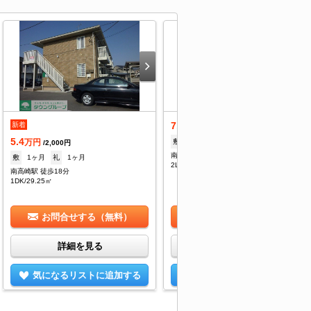
7.1
新着
万円
/4,000円
5.4
敷
--
礼
--
万円
/2,000円
南高崎駅 徒歩18分
敷
1ヶ月
礼
1ヶ月
2LDK/58.81㎡
南高崎駅 徒歩18分
1DK/29.25㎡
お問合せする（無料）
お問合せする（無料）
詳細を見る
詳細を見る
気になるリストに追加する
気になるリストに追加する