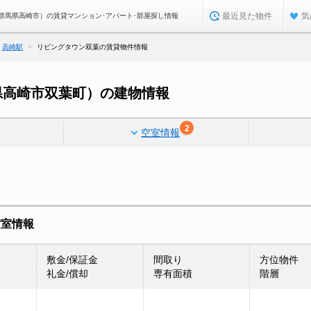
最近見た物件
気
群馬県高崎市）の賃貸マンション･アパート･部屋探し情報
高崎駅
リビングタウン双葉の賃貸物件情報
県高崎市双葉町）の建物情報
2
空室情報
空室情報
敷金/保証金
間取り
方位物件
礼金/償却
専有面積
階層