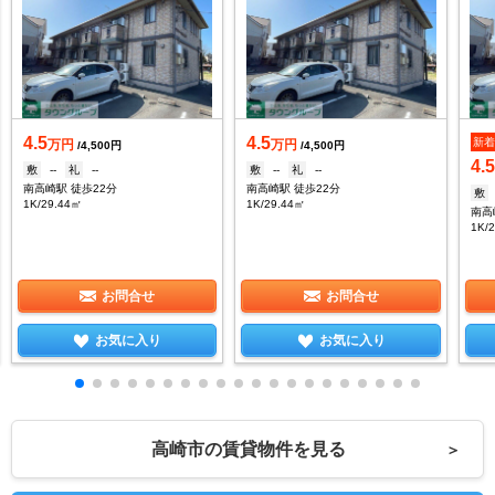
4.5
4.5
新
万円
万円
/4,500円
/4,500円
4.
敷
--
礼
--
敷
--
礼
--
南高崎駅 徒歩22分
南高崎駅 徒歩22分
敷
1K/29.44㎡
1K/29.44㎡
南高
1K/
お問合せ
お問合せ
お気に入り
お気に入り
高崎市の賃貸物件を見る
＞