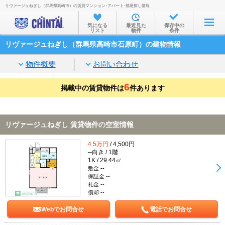
リヴァージュねぎし（群馬県高崎市）の賃貸マンション･アパート･部屋探し情報
お部屋を探す
気になる
最近見た
保存中の
リスト
物件
条件
沿線・駅から
リヴァージュねぎし（群馬県高崎市石原町）の建物情報
住所から
物件概要
お問い合わせ
家賃相場から
6
掲載中の賃貸物件は
通勤通学時間から
件あります
物件特集から
リヴァージュねぎし 賃貸物件の空室情報
不動産会社から
4.5万円
/ 4,500円
TOP
--向き / 1階
1K / 29.44㎡
敷金 --
保証金 --
礼金 --
償却 --
Webでお問合せ
電話でお問合せ