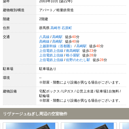
築年
2003年10月 (築22年)
建物種別/構造
アパート／軽量鉄骨造
階建
2階建
住所
群馬県
高崎市
石原町
交通
八高線
/
高崎駅
徒歩
40
分
高崎線
/
高崎駅
徒歩
40
分
上越新幹線（首都圏）
/
高崎駅
徒歩
40
分
上信電鉄上信線
/
南高崎駅
徒歩
23
分
上信電鉄上信線
/
根小屋駅
徒歩
28
分
上信電鉄上信線
/
佐野のわたし駅
徒歩
28
分
駐車場
駐車場あり
環境
--
※部屋・階数により設備が異なる場合がございます。
建物設備
宅配ボックス / LPガス / 公営上水道 / 駐車場1台無料 /
駐輪場
※部屋・階数により設備が異なる場合がございます。
リヴァージュねぎし周辺の空室物件