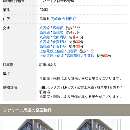
建物種別/構造
アパート／軽量鉄骨造
階建
2階建
住所
群馬県
高崎市
台新田町
交通
八高線
/
高崎駅
徒歩
85
分
高崎線
/
高崎駅
徒歩
85
分
八高線
/
北藤岡駅
徒歩
41
分
八高線
/
倉賀野駅
徒歩
33
分
高崎線
/
倉賀野駅
徒歩
33
分
上信電鉄上信線
/
山名駅
徒歩
59
分
上信電鉄上信線
/
高崎商科大学前駅
徒歩
63
分
駐車場
駐車場あり
環境
--
※部屋・階数により設備が異なる場合がございます。
建物設備
宅配ボックス / LPガス / 公営上水道 / 駐車場1台無料 /
駐輪場
※部屋・階数により設備が異なる場合がございます。
ファミーユ周辺の空室物件