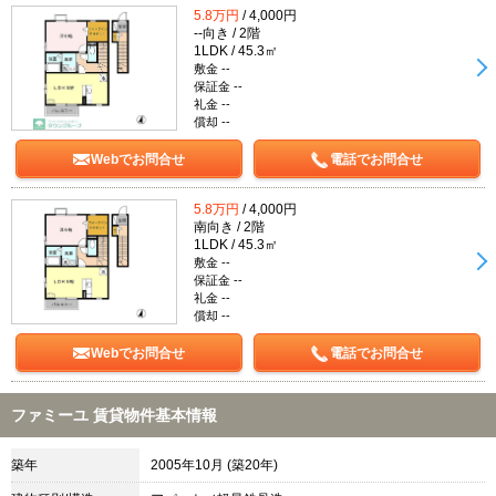
5.8万円
/ 4,000円
--向き / 2階
1LDK / 45.3㎡
敷金 --
保証金 --
礼金 --
償却 --
Webでお問合せ
電話でお問合せ
5.8万円
/ 4,000円
南向き / 2階
1LDK / 45.3㎡
敷金 --
保証金 --
礼金 --
償却 --
Webでお問合せ
電話でお問合せ
ファミーユ 賃貸物件基本情報
築年
2005年10月 (築20年)