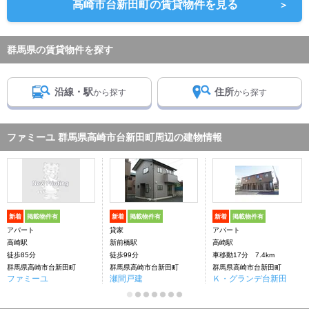
高崎市台新田町の賃貸物件を見る
＞
群馬県の賃貸物件を探す
沿線・駅
住所
から探す
から探す
ファミーユ 群馬県高崎市台新田町周辺の建物情報
新着
掲載物件有
新着
掲載物件有
新着
掲載物件有
アパート
貸家
アパート
高崎駅
新前橋駅
高崎駅
徒歩85分
徒歩99分
車移動17分 7.4km
群馬県高崎市台新田町
群馬県高崎市台新田町
群馬県高崎市台新田町
ファミーユ
瀬間戸建
Ｋ・グランデ台新田