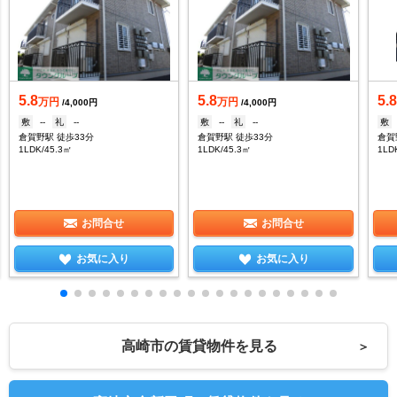
5.8
5.8
5.
万円
万円
/4,000円
/4,000円
敷
--
礼
--
敷
--
礼
--
敷
倉賀野駅 徒歩33分
倉賀野駅 徒歩33分
倉賀
1LDK/45.3㎡
1LDK/45.3㎡
1LD
お問合せ
お問合せ
お気に入り
お気に入り
高崎市の賃貸物件を見る
＞