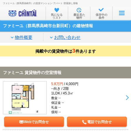
ファミーユ（群馬県高崎市）の賃貸マンション･アパート･部屋探し情報
お部屋を探す
気になる
最近見た
保存中の
リスト
物件
条件
沿線・駅から
ファミーユ（群馬県高崎市台新田町）の建物情報
住所から
物件概要
お問い合わせ
家賃相場から
3
掲載中の賃貸物件は
通勤通学時間から
件あります
物件特集から
ファミーユ 賃貸物件の空室情報
不動産会社から
5.8万円
/ 4,000円
TOP
--向き / 2階
1LDK / 45.3㎡
敷金 --
保証金 --
礼金 --
償却 --
Webでお問合せ
電話でお問合せ