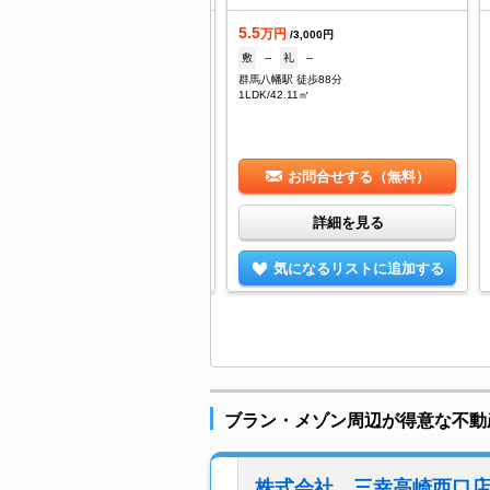
5.5
着
万円
/3,000円
.5
敷
--
礼
--
万円
/3,000円
群馬八幡駅 徒歩88分
1ヶ月
礼
1ヶ月
1LDK/42.11㎡
馬八幡駅 徒歩80分
DK/58㎡
お問合せする（無料）
お問合せする（無料）
詳細を見る
詳細を見る
気になるリストに追加する
気になるリストに追加する
ブラン・メゾン周辺が得意な不動
株式会社 三幸高崎西口