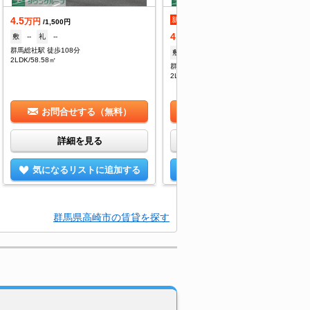
4.5
新着
万円
/1,500円
4.5
敷
--
礼
--
万円
/1,500円
群馬総社駅 徒歩108分
敷
--
礼
--
2LDK/58.58㎡
群馬八幡駅 車移動14分
2LDK/58.58㎡
お問合せする（無料）
お問合せする（無料）
詳細を見る
詳細を見る
気になるリストに追加する
気になるリストに追加する
群馬県高崎市の賃貸を探す