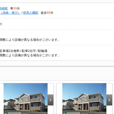
高崎駅
車
30
分
（高崎－横川）
/
群馬八幡駅
徒歩
88
分
り
階数により設備が異なる場合がございます。
/ 駐車場2台無料 / 駐車2台可 / 駐輪場
階数により設備が異なる場合がございます。