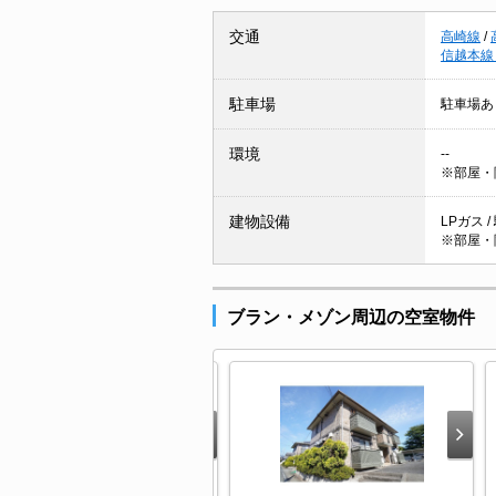
交通
高崎線
/
信越本線
駐車場
駐車場あ
環境
--
※部屋・
建物設備
LPガス 
※部屋・
ブラン・メゾン周辺の空室物件