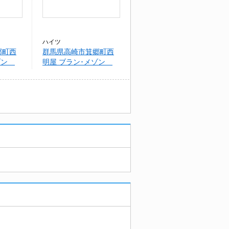
ハイツ
郷町西
群馬県高崎市箕郷町西
メゾン
明屋 ブラン･メゾン
町西明
Ａ/Ｂ/Ｃ（箕郷町西明
屋）