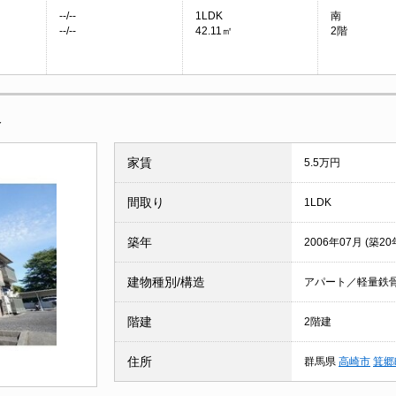
--/--
1LDK
南
--/--
42.11㎡
2階
報
家賃
5.5万円
間取り
1LDK
築年
2006年07月 (築20
建物種別/構造
アパート／軽量鉄
階建
2階建
住所
群馬県
高崎市
箕郷