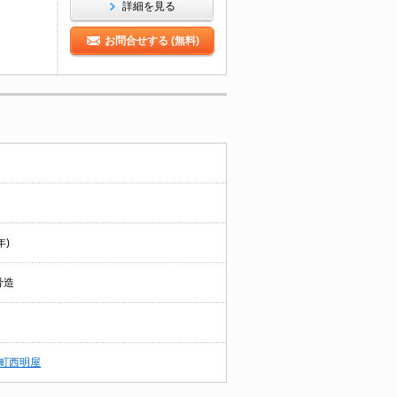
詳細を見る
お問合せする (無料)
年)
骨造
町西明屋