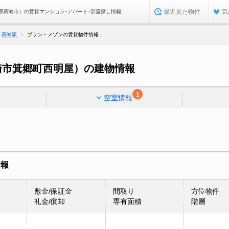
最近見た物件
気
県高崎市）の賃貸マンション･アパート･部屋探し情報
高崎駅
ブラン・メゾンの賃貸物件情報
崎市箕郷町西明屋）の建物情報
1
空室情報
情報
敷金/保証金
間取り
方位物件
礼金/償却
専有面積
階層