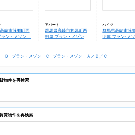
ト
アパート
ハイツ
高崎市箕郷町西
群馬県高崎市箕郷町西
群馬県高崎市箕
 ブラン・メゾン
明屋 ブラン・メゾン
明屋 ブラン･
\\/Ｃ
A・B
Ａ/Ｂ/Ｃ（箕郷
屋）101014419
ン Ｂ
ブラン・メゾン Ｃ
ブラン・メゾン Ａ／Ｂ／Ｃ
貸物件を再検索
賃貸物件を再検索