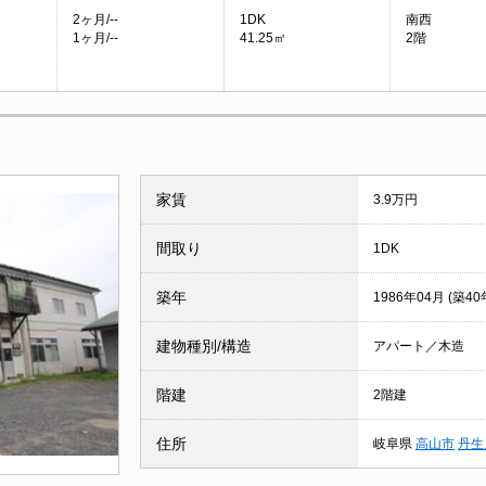
2ヶ月/--
1DK
南西
1ヶ月/--
41.25㎡
2階
家賃
3.9万円
間取り
1DK
築年
1986年04月 (築40
建物種別/構造
アパート／木造
階建
2階建
住所
岐阜県
高山市
丹生