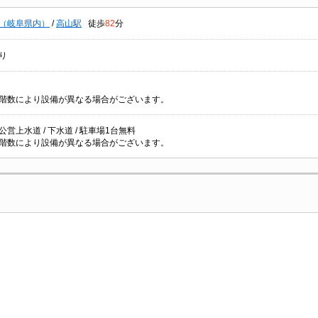
（岐阜県内）
/
高山駅
徒歩
82
分
り
階数により設備が異なる場合がございます。
/ 公営上水道 / 下水道 / 駐車場1台無料
階数により設備が異なる場合がございます。