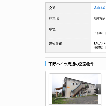
交通
高山本線
駐車場
駐車場あ
環境
--
※部屋・
建物設備
LPガス 
※部屋・
下野ハイツ周辺の空室物件