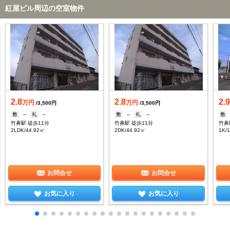
紅屋ビル周辺の空室物件
2.8
2.8
2.
万円
万円
/3,500円
/3,500円
敷
--
礼
--
敷
--
礼
--
敷
竹鼻駅 徒歩11分
竹鼻駅 徒歩11分
竹鼻
2LDK/44.92㎡
2DK/44.92㎡
1K/
お問合せ
お問合せ
お気に入り
お気に入り