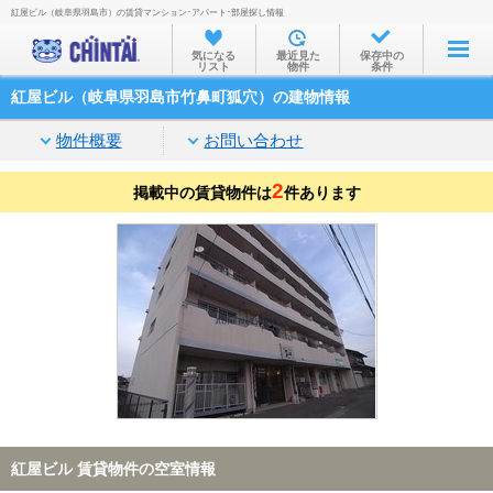
紅屋ビル（岐阜県羽島市）の賃貸マンション･アパート･部屋探し情報
お部屋を探す
気になる
最近見た
保存中の
リスト
物件
条件
沿線・駅から
紅屋ビル（岐阜県羽島市竹鼻町狐穴）の建物情報
住所から
物件概要
お問い合わせ
家賃相場から
2
掲載中の賃貸物件は
通勤通学時間から
件あります
物件特集から
不動産会社から
TOP
紅屋ビル 賃貸物件の空室情報