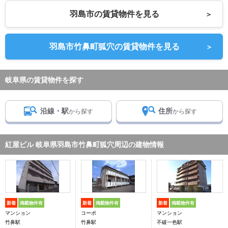
羽島市の賃貸物件を見る
＞
羽島市竹鼻町狐穴の賃貸物件を見る
＞
岐阜県の賃貸物件を探す
沿線・駅
住所
から探す
から探す
紅屋ビル 岐阜県羽島市竹鼻町狐穴周辺の建物情報
新着
掲載物件有
新着
掲載物件有
新着
掲載物件有
マンション
コーポ
マンション
竹鼻駅
竹鼻駅
不破一色駅