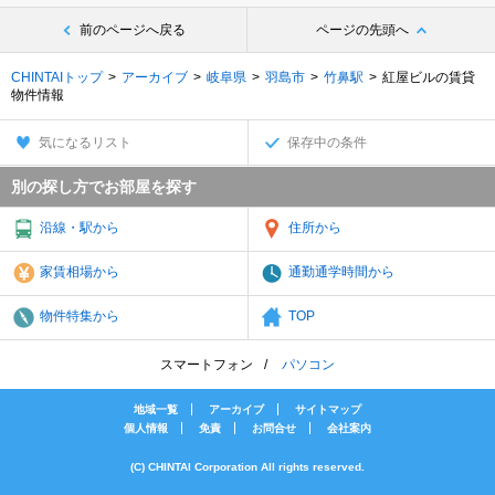
前のページへ戻る
ページの先頭へ
CHINTAIトップ
アーカイブ
岐阜県
羽島市
竹鼻駅
紅屋ビルの賃貸
物件情報
気になるリスト
保存中の条件
別の探し方でお部屋を探す
沿線・駅から
住所から
家賃相場から
通勤通学時間から
物件特集から
TOP
スマートフォン
パソコン
地域一覧
アーカイブ
サイトマップ
個人情報
免責
お問合せ
会社案内
(C) CHINTAI Corporation All rights reserved.