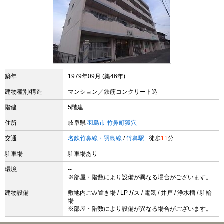
築年
1979年09月 (築46年)
建物種別/構造
マンション／鉄筋コンクリート造
階建
5階建
住所
岐阜県
羽島市
竹鼻町狐穴
交通
名鉄竹鼻線・羽島線
/
竹鼻駅
徒歩
11
分
駐車場
駐車場あり
環境
--
※部屋・階数により設備が異なる場合がございます。
建物設備
敷地内ごみ置き場 / LPガス / 電気 / 井戸 / 浄水槽 / 駐輪
場
※部屋・階数により設備が異なる場合がございます。