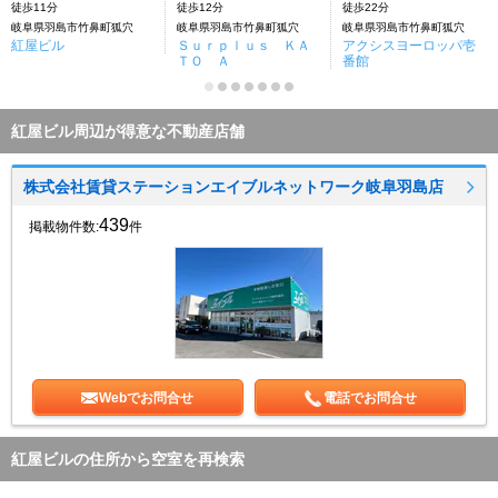
徒歩11分
徒歩12分
徒歩22分
岐阜県羽島市竹鼻町狐穴
岐阜県羽島市竹鼻町狐穴
岐阜県羽島市竹鼻町狐穴
紅屋ビル
Ｓｕｒｐｌｕｓ ＫＡ
アクシスヨーロッパ壱
ＴＯ Ａ
番館
紅屋ビル周辺が得意な不動産店舗
株式会社賃貸ステーションエイブルネットワーク岐阜羽島店
439
掲載物件数:
件
Webでお問合せ
電話でお問合せ
紅屋ビルの住所から空室を再検索