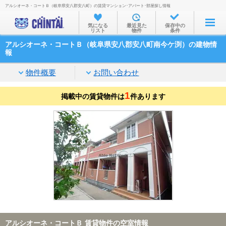
アルシオーネ・コートＢ（岐阜県安八郡安八町）の賃貸マンション･アパート･部屋探し情報
お部屋を探す
気になる
最近見た
保存中の
リスト
物件
条件
沿線・駅から
アルシオーネ・コートＢ（岐阜県安八郡安八町南今ケ渕）の建物情
住所から
報
家賃相場から
物件概要
お問い合わせ
通勤通学時間から
1
掲載中の賃貸物件は
件あります
物件特集から
不動産会社から
TOP
アルシオーネ・コートＢ 賃貸物件の空室情報