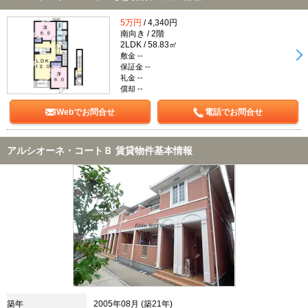
5万円
/ 4,340円
南向き / 2階
2LDK / 58.83㎡
敷金 --
保証金 --
礼金 --
償却 --
Webでお問合せ
電話でお問合せ
アルシオーネ・コートＢ 賃貸物件基本情報
築年
2005年08月 (築21年)