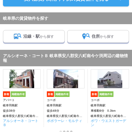
岐阜県の賃貸物件を探す
沿線・駅
住所
から探す
から探す
アルシオーネ・コートＢ 岐阜県安八郡安八町南今ケ渕周辺の建物情
報
新着
掲載物件有
新着
掲載物件有
新着
掲載物件有
アパート
コーポ
コーポ
岐阜羽島駅
岐阜羽島駅
岐阜羽島駅
徒歩38分
徒歩48分
車移動9分 0.3km
岐阜県安八郡安八町南今ケ渕
岐阜県安八郡安八町南今ケ渕
岐阜県安八郡安八町南今ケ渕
アルシオーネ・コート
ポポラーレ・モルティ
ボワ・ウエストガーデ
Ｂ
ン