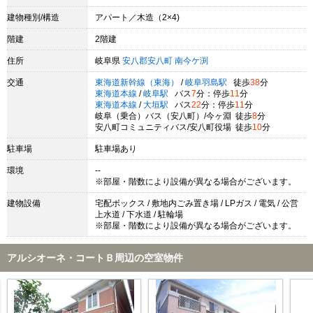
建物種別/構造
アパート／木造（2×4)
階建
2階建
住所
岐阜県
安八郡安八町
南今ケ渕
交通
東海道新幹線（東海）
/
岐阜羽島駅
徒歩
38
分
東海道本線
/
岐阜駅
バス
7
分：停歩
11
分
東海道本線
/
大垣駅
バス
22
分：停歩
11
分
岐阜（乗合）バス（安八町）/今ヶ淵 徒歩
8
分
安八町コミュニティバス/安八町役場 徒歩
10
分
駐車場
駐車場あり
環境
--
※部屋・階数により設備が異なる場合がございます。
建物設備
宅配ボックス / 敷地内ごみ置き場 / LPガス / 電気 / 公営
上水道 / 下水道 / 駐輪場
※部屋・階数により設備が異なる場合がございます。
アルシオーネ・コートＢ周辺の空室物件