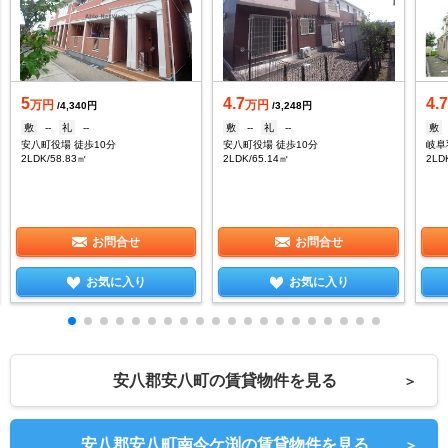
5
4.7
4.
万円
万円
/4,340円
/3,248円
敷
--
礼
--
敷
--
礼
--
敷
安八町役場 徒歩10分
安八町役場 徒歩10分
岐阜
2LDK/58.83㎡
2LDK/65.14㎡
2LD
お問合せ
お問合せ
お気に入り
お気に入り
安八郡安八町の賃貸物件を見る
＞
安八郡安八町南今ケ渕の賃貸物件を見る
＞