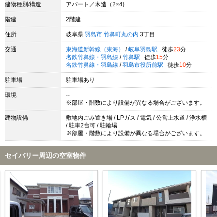
建物種別/構造
アパート／木造（2×4)
階建
2階建
住所
岐阜県
羽島市
竹鼻町丸の内
3丁目
交通
東海道新幹線（東海）
/
岐阜羽島駅
徒歩
23
分
名鉄竹鼻線・羽島線
/
竹鼻駅
徒歩
15
分
名鉄竹鼻線・羽島線
/
羽島市役所前駅
徒歩
10
分
駐車場
駐車場あり
環境
--
※部屋・階数により設備が異なる場合がございます。
建物設備
敷地内ごみ置き場 / LPガス / 電気 / 公営上水道 / 浄水槽
/ 駐車2台可 / 駐輪場
※部屋・階数により設備が異なる場合がございます。
セイバリー周辺の空室物件