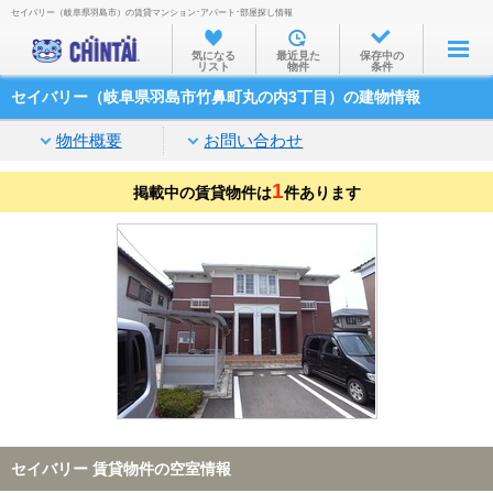
セイバリー（岐阜県羽島市）の賃貸マンション･アパート･部屋探し情報
お部屋を探す
気になる
最近見た
保存中の
リスト
物件
条件
沿線・駅から
セイバリー（岐阜県羽島市竹鼻町丸の内3丁目）の建物情報
住所から
物件概要
お問い合わせ
家賃相場から
1
掲載中の賃貸物件は
通勤通学時間から
件あります
物件特集から
不動産会社から
TOP
セイバリー 賃貸物件の空室情報