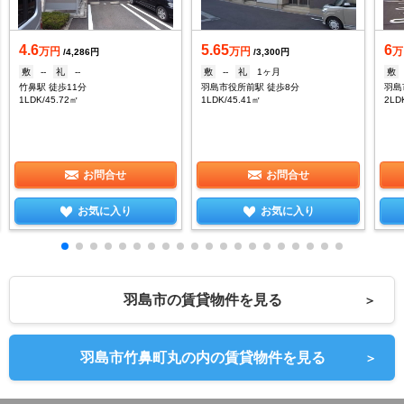
4.6
5.65
6
万円
万円
万
/4,286円
/3,300円
敷
--
礼
--
敷
--
礼
1ヶ月
敷
竹鼻駅 徒歩11分
羽島市役所前駅 徒歩8分
羽島
1LDK/45.72㎡
1LDK/45.41㎡
2LD
お問合せ
お問合せ
お気に入り
お気に入り
羽島市の賃貸物件を見る
＞
羽島市竹鼻町丸の内の賃貸物件を見る
＞