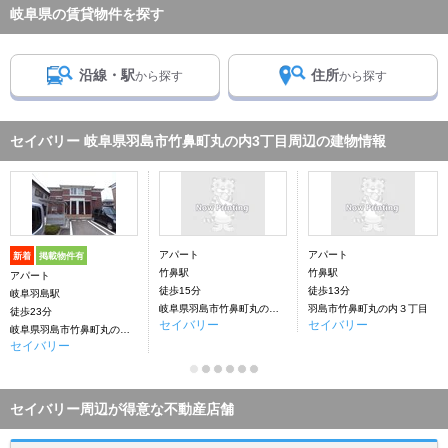
岐阜県の賃貸物件を探す
沿線・駅
住所
から探す
から探す
セイバリー 岐阜県羽島市竹鼻町丸の内3丁目周辺の建物情報
アパート
アパート
新着
掲載物件有
竹鼻駅
竹鼻駅
アパート
徒歩15分
徒歩13分
岐阜羽島駅
岐阜県羽島市竹鼻町丸の内3丁目
羽島市竹鼻町丸の内３丁目
徒歩23分
セイバリー
セイバリー
岐阜県羽島市竹鼻町丸の内3丁目
セイバリー
セイバリー周辺が得意な不動産店舗