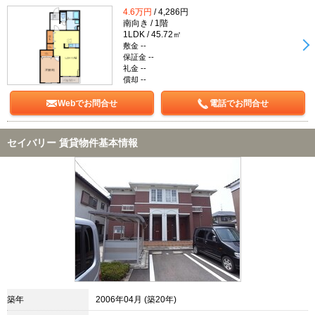
4.6万円
/ 4,286円
南向き / 1階
1LDK / 45.72㎡
敷金 --
保証金 --
礼金 --
償却 --
Webでお問合せ
電話でお問合せ
セイバリー 賃貸物件基本情報
築年
2006年04月 (築20年)