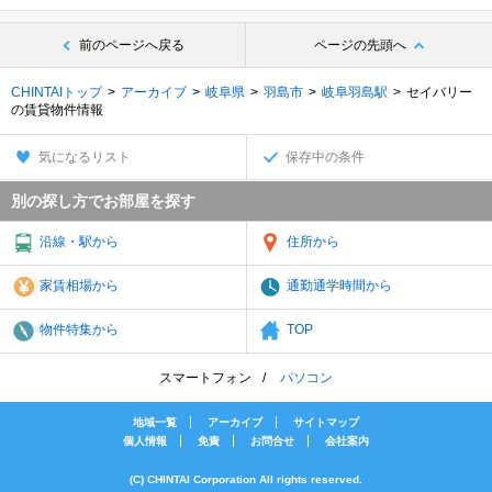
前のページへ戻る
ページの先頭へ
CHINTAIトップ
アーカイブ
岐阜県
羽島市
岐阜羽島駅
セイバリー
の賃貸物件情報
気になるリスト
保存中の条件
別の探し方でお部屋を探す
沿線・駅から
住所から
家賃相場から
通勤通学時間から
物件特集から
TOP
スマートフォン
パソコン
地域一覧
アーカイブ
サイトマップ
個人情報
免責
お問合せ
会社案内
(C) CHINTAI Corporation All rights reserved.