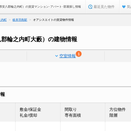
最近見た物件
気
県安八郡輪之内町）の賃貸マンション･アパート･部屋探し情報
之内町
岐阜羽島駅
オアシスエイトの賃貸物件情報
八郡輪之内町大藪）の建物情報
1
空室情報
情報
敷金/保証金
間取り
方位物件
礼金/償却
専有面積
階層