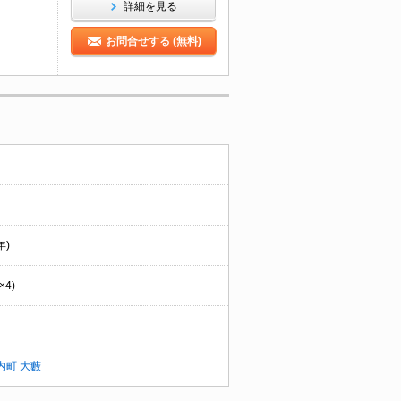
詳細を見る
お問合せする (無料)
年)
4)
内町
大藪