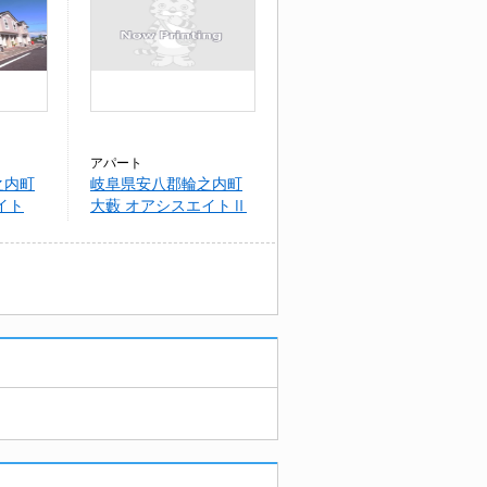
アパート
之内町
岐阜県安八郡輪之内町
イト
大藪 オアシスエイトⅡ