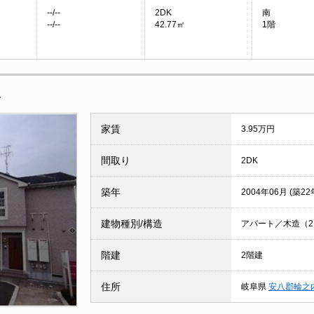
--/--
2DK
南
--/--
42.77㎡
1階
報
家賃
3.95万円
間取り
2DK
築年
2004年06月 (築22
建物種別/構造
アパート／木造（2×
階建
2階建
住所
岐阜県
安八郡輪之