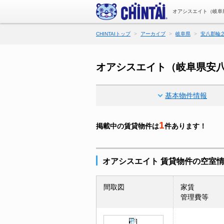
オアシスエイト（岐阜
CHINTAIトップ
アーカイブ
岐阜県
安八郡輪
オアシスエイト（岐阜県安
基本物件情報
1
掲載中の賃貸物件は
件あります！
オアシスエイト 賃貸物件の空室
間取図
家賃
管理費等