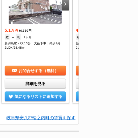
5.1
4.9
万円
万円
/4,350円
/3,500円
敷
--
礼
1ヶ月
敷
--
礼
1ヶ月
新羽島駅 バス15分 大藪下車：停歩1分
新羽島駅 バス15分 大藪下車：停歩1分
2LDK/58.48㎡
2LDK/58.48㎡
お問合せする（無料）
お問合せする（無料）
詳細を見る
詳細を見る
気になるリストに追加する
気になるリストに追加する
岐阜県安八郡輪之内町の賃貸を探す