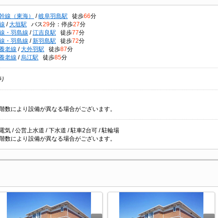
幹線（東海）
/
岐阜羽島駅
徒歩
66
分
線
/
大垣駅
バス
29
分：停歩
27
分
線・羽島線
/
江吉良駅
徒歩
77
分
線・羽島線
/
新羽島駅
徒歩
72
分
養老線
/
大外羽駅
徒歩
87
分
養老線
/
烏江駅
徒歩
85
分
り
階数により設備が異なる場合がございます。
 電気 / 公営上水道 / 下水道 / 駐車2台可 / 駐輪場
階数により設備が異なる場合がございます。