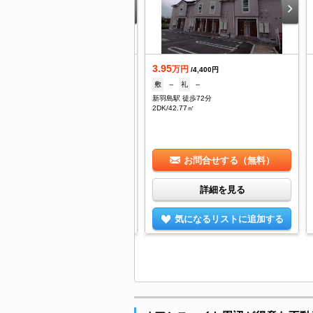
.7
3.95
万円
万円
/3,000円
/4,400円
--
礼
--
敷
--
礼
--
阜羽島駅 徒歩17分
新羽島駅 徒歩72分
K/42.14㎡
2DK/42.77㎡
お問合せする（無料）
お問合せする（無料）
詳細を見る
詳細を見る
気になるリストに追加する
気になるリストに追加する