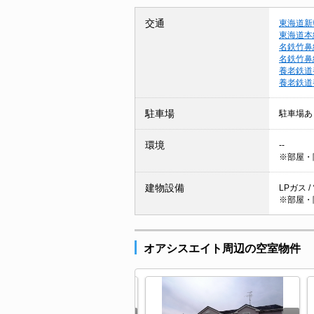
交通
東海道新
東海道本
名鉄竹鼻
名鉄竹鼻
養老鉄道
養老鉄道
駐車場
駐車場あ
環境
--
※部屋・
建物設備
LPガス /
※部屋・
オアシスエイト周辺の空室物件