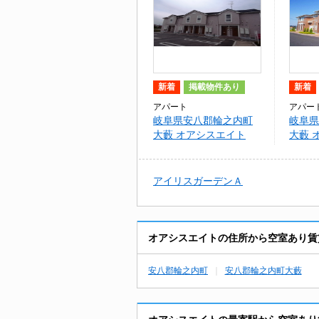
新着
掲載物件あり
新着
アパート
アパー
岐阜県安八郡輪之内町
岐阜県
大藪 オアシスエイト
大藪 
アイリスガーデンＡ
オアシスエイトの住所から空室あり賃
安八郡輪之内町
安八郡輪之内町大藪