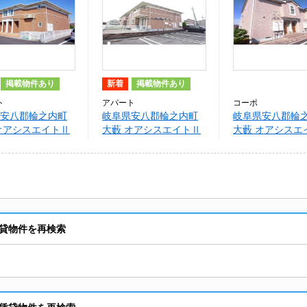
掲載物件あり
新着
掲載物件あり
ト
アパート
コーポ
安八郡輪之内町
岐阜県安八郡輪之内町
岐阜県安八郡輪
オアシスエイトⅡ
大藪 オアシスエイトⅡ
大藪 オアシスエ
貸物件を再検索