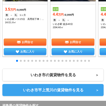
3.5
定借
定
万円
/3,000円
4.4
4.
万円
/2,000円
敷
--
礼
1ヶ月
いわき駅 バス15分 高専前下車：停歩1分
敷
--
礼
--
敷
1K/21.6㎡
いわき駅 徒歩40分
いわ
2DK/40㎡
2DK
お問合せ
お問合せ
お気に入り
お気に入り
いわき市の賃貸物件を見る
＞
いわき市平上荒川の賃貸物件を見る
＞
福島県の賃貸物件を探す