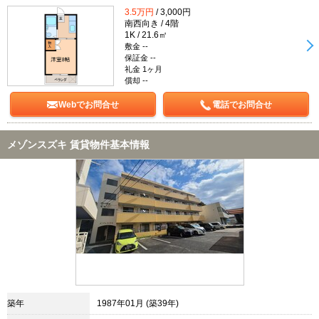
3.5万円
/ 3,000円
南西向き / 4階
1K / 21.6㎡
敷金 --
保証金 --
礼金 1ヶ月
償却 --
Webでお問合せ
電話でお問合せ
メゾンスズキ 賃貸物件基本情報
築年
1987年01月 (築39年)