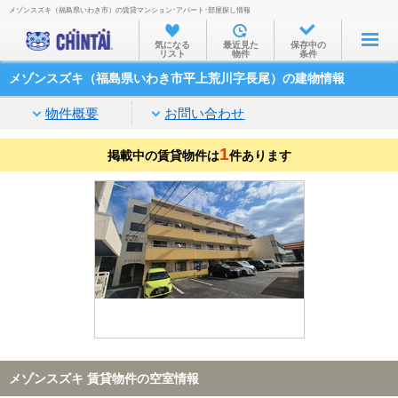
メゾンスズキ（福島県いわき市）の賃貸マンション･アパート･部屋探し情報
お部屋を探す
気になる
最近見た
保存中の
リスト
物件
条件
沿線・駅から
メゾンスズキ（福島県いわき市平上荒川字長尾）の建物情報
住所から
物件概要
お問い合わせ
家賃相場から
1
掲載中の賃貸物件は
通勤通学時間から
件あります
物件特集から
不動産会社から
TOP
メゾンスズキ 賃貸物件の空室情報