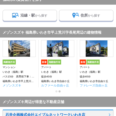
沿線・駅
住所
から探す
から探す
メゾンスズキ 福島県いわき市平上荒川字長尾周辺の建物情報
掲載物件有
新着
掲載物件有
新着
掲載物件有
マンション
アパート
アパート
いわき（福島）駅
いわき（福島）駅
いわき（福島）駅
バス15分 高専前下車：停歩1分
徒歩40分
徒歩40分
福島県いわき市平上荒川字長尾
福島県いわき市自由ケ丘
福島県いわき市自由ケ丘
メゾンスズキ
ルファール自由ヶ丘
ファレーズ自由ヶ丘
メゾンスズキ周辺が得意な不動産店舗
石井企画株式会社エイブルネットワークいわき店