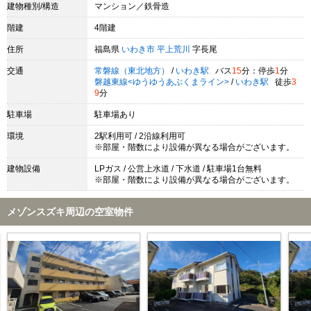
建物種別/構造
マンション／鉄骨造
階建
4階建
住所
福島県
いわき市
平上荒川
字長尾
交通
常磐線（東北地方）
/
いわき駅
バス
15
分：停歩
1
分
磐越東線<ゆうゆうあぶくまライン>
/
いわき駅
徒歩
3
9
分
駐車場
駐車場あり
環境
2駅利用可 / 2沿線利用可
※部屋・階数により設備が異なる場合がございます。
建物設備
LPガス / 公営上水道 / 下水道 / 駐車場1台無料
※部屋・階数により設備が異なる場合がございます。
メゾンスズキ周辺の空室物件