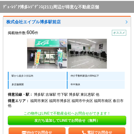
ﾃﾞｭ･ﾚｼﾞｱ博多ﾚｼﾞﾃﾞﾝｽ(211)周辺が得意な不動産店舗
株式会社エイブル博多駅前店
606
掲載物件数:
件
オススメ
駅から徒歩３分以内
仲介手数料家賃の55%以下
多店舗展開
年中無休
得意沿線・駅：
博多駅 吉塚駅 竹下駅 博多駅 東比恵駅 他
得意エリア：
福岡市東区 福岡市博多区 福岡市中央区 福岡市南区 春日市
他
この物件はLINEで不動産会社へお問合せができます！
友だち追加してLINEでお問合せ（無料）
Webでお問合せ
電話でお問合せ