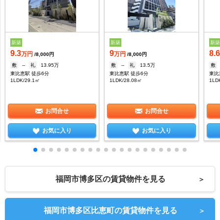
新築
新築
新
9.3
9
8.
万円
万円
/8,000円
/8,000円
敷
--
礼
13.95万
敷
--
礼
13.5万
敷
東比恵駅 徒歩6分
東比恵駅 徒歩6分
東比
1LDK/29.1㎡
1LDK/28.08㎡
1LD
お問合せ
お問合せ
お気に入り
お気に入り
福岡市博多区の賃貸物件を見る
＞
福岡市博多区比恵町の賃貸物件を見る
＞