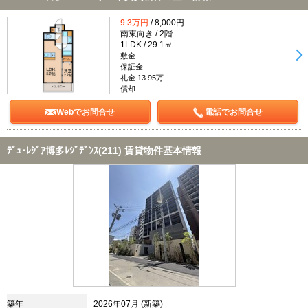
9.3万円
/ 8,000円
南東向き / 2階
1LDK / 29.1㎡
敷金 --
保証金 --
礼金 13.95万
償却 --
Webでお問合せ
電話でお問合せ
ﾃﾞｭ･ﾚｼﾞｱ博多ﾚｼﾞﾃﾞﾝｽ(211) 賃貸物件基本情報
築年
2026年07月 (新築)