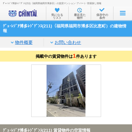
ﾃﾞｭ･ﾚｼﾞｱ博多ﾚｼﾞﾃﾞﾝｽ(211)（福岡県福岡市博多区）の賃貸マンション･アパート･部屋探し情報
お部屋を探す
気になる
最近見た
保存中の
リスト
物件
条件
沿線・駅から
ﾃﾞｭ･ﾚｼﾞｱ博多ﾚｼﾞﾃﾞﾝｽ(211)（福岡県福岡市博多区比恵町）の建物情
住所から
報
家賃相場から
物件概要
お問い合わせ
通勤通学時間から
1
掲載中の賃貸物件は
件あります
物件特集から
不動産会社から
TOP
ﾃﾞｭ･ﾚｼﾞｱ博多ﾚｼﾞﾃﾞﾝｽ(211) 賃貸物件の空室情報