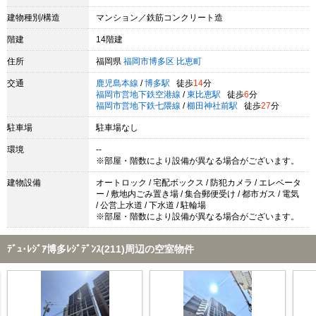
建物種別/構造
マンション／鉄筋コンクリート造
階建
14階建
住所
福岡県
福岡市博多区
比恵町
交通
鹿児島本線
/
博多駅
徒歩
14
分
福岡市営地下鉄空港線
/
東比恵駅
徒歩
6
分
福岡市営地下鉄七隈線
/
櫛田神社前駅
徒歩
27
分
駐車場
駐車場なし
環境
--
※部屋・階数により設備が異なる場合がございます。
建物設備
オートロック / 宅配ボックス / 防犯カメラ / エレベータ
ー / 敷地内ごみ置き場 / 集合郵便受け / 都市ガス / 電気
/ 公営上水道 / 下水道 / 駐輪場
※部屋・階数により設備が異なる場合がございます。
ﾃﾞｭ･ﾚｼﾞｱ博多ﾚｼﾞﾃﾞﾝｽ(211)周辺の空室物件