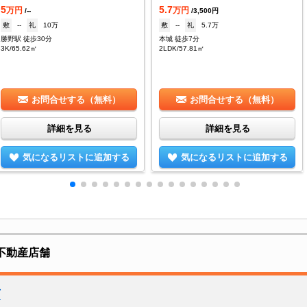
5
5.7
万円
万円
/--
/3,500円
敷
--
礼
10万
敷
--
礼
5.7万
勝野駅 徒歩30分
本城 徒歩7分
3K/65.62㎡
2LDK/57.81㎡
お問合せする（無料）
お問合せする（無料）
詳細を見る
詳細を見る
気になるリストに追加する
気になるリストに追加する
不動産店舗
店