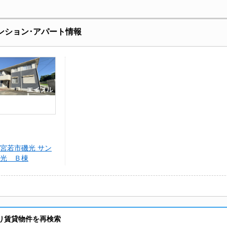
ンション･アパート情報
宮若市磯光 サン
光 Ｂ棟
り賃貸物件を再検索