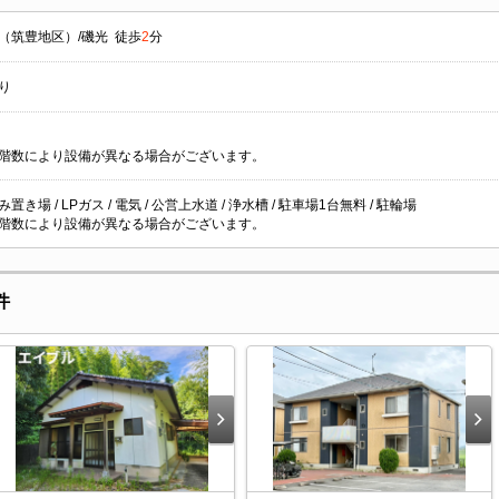
（筑豊地区）/磯光 徒歩
2
分
り
階数により設備が異なる場合がございます。
置き場 / LPガス / 電気 / 公営上水道 / 浄水槽 / 駐車場1台無料 / 駐輪場
階数により設備が異なる場合がございます。
件