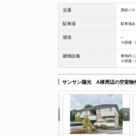
交通
西鉄バス
駐車場
駐車場あ
環境
--
※部屋・
建物設備
敷地内ごみ
※部屋・
サンサン陽光 A棟周辺の空室物