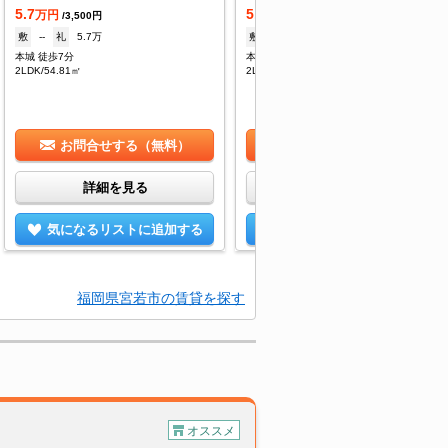
5.7
5.5
万円
万円
/3,500円
/3,500円
敷
--
礼
5.7万
敷
--
礼
5.5万
本城 徒歩7分
本城 徒歩7分
2LDK/54.81㎡
2LDK/54.78㎡
お問合せする（無料）
お問合せする（無料）
詳細を見る
詳細を見る
気になるリストに追加する
気になるリストに追加する
福岡県宮若市の賃貸を探す
オススメ