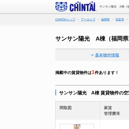
サンサン陽光 A棟（
CHINTAIトップ
アーカイブ
福岡県
宮若市
サンサン陽光 A棟（福岡
基本物件情報
1
掲載中の賃貸物件は
件あります！
サンサン陽光 A棟 賃貸物件の空
間取図
家賃
管理費等