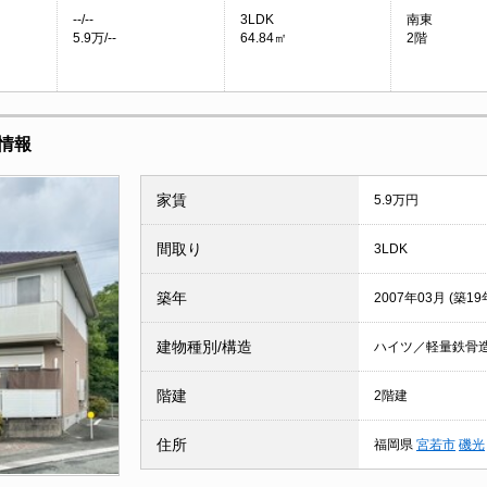
--/--
3LDK
南東
5.9万/--
64.84㎡
2階
情報
家賃
5.9万円
間取り
3LDK
築年
2007年03月 (築19
建物種別/構造
ハイツ／軽量鉄骨
階建
2階建
住所
福岡県
宮若市
磯光