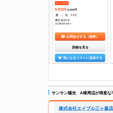
.2
本日の新着
万円
/3,500円
5.9
--
礼
--
万円
/3,500円
若市役所 徒歩5分
敷
--
礼
5.9万
DK/53.28㎡
磯光 徒歩2分
3LDK/64.84㎡
お問合せする（無料）
お問合せする（無料）
詳細を見る
詳細を見る
気になるリストに追加する
気になるリストに追加する
サンサン陽光 A棟周辺が得意な
株式会社エイブル三ヶ森