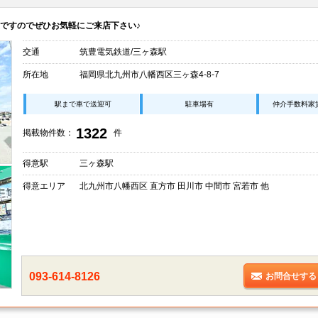
ですのでぜひお気軽にご来店下さい♪
交通
筑豊電気鉄道/三ヶ森駅
所在地
福岡県北九州市八幡西区三ヶ森4-8-7
駅まで車で送迎可
駐車場有
仲介手数料家
1322
掲載物件数：
件
得意駅
三ヶ森駅
得意エリア
北九州市八幡西区 直方市 田川市 中間市 宮若市 他
093-614-8126
お問合せする