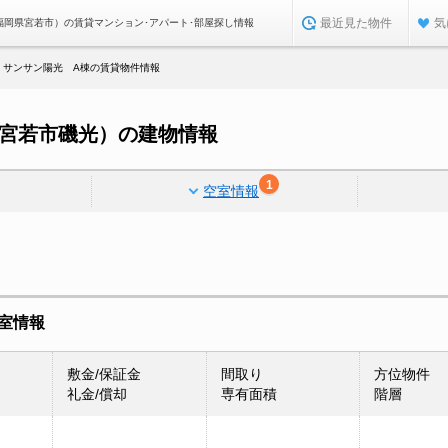
最近見た物件
気
福岡県宮若市）の賃貸マンション･アパート･部屋探し情報
サンサン陽光 A棟の賃貸物件情報
県宮若市磯光）の建物情報
1
空室情報
室情報
敷金/保証金
間取り
方位物件
礼金/償却
専有面積
階層