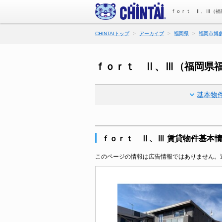
ｆｏｒｔ Ⅱ、Ⅲ（福
CHINTAIトップ
アーカイブ
福岡県
福岡市博
ｆｏｒｔ Ⅱ、Ⅲ（福岡県
基本物
ｆｏｒｔ Ⅱ、Ⅲ 賃貸物件基本
このページの情報は広告情報ではありません。過