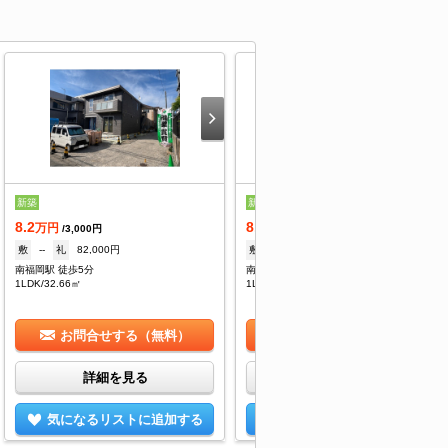
新築
新築
8.2
8.4
万円
万円
/3,000円
/3,000円
敷
--
礼
82,000円
敷
--
礼
84,000円
南福岡駅 徒歩5分
南福岡駅 徒歩5分
1LDK/32.66㎡
1LDK/34.11㎡
お問合せする（無料）
お問合せする（無料）
詳細を見る
詳細を見る
気になるリストに追加する
気になるリストに追加する