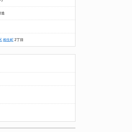
中)
骨造
区
相生町
2丁目