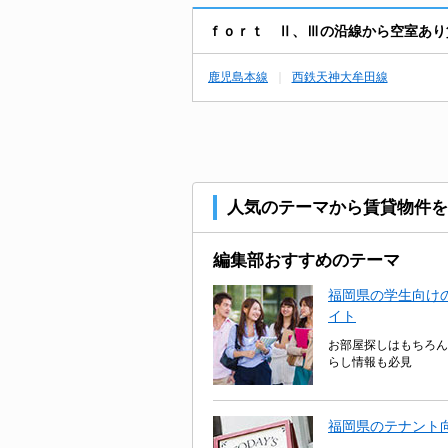
ｆｏｒｔ Ⅱ、Ⅲの沿線から空室あり
鹿児島本線
西鉄天神大牟田線
人気のテーマから賃貸物件を
編集部おすすめのテーマ
福岡県の学生向けの
イト
お部屋探しはもちろん
らし情報も必見
福岡県のテナント