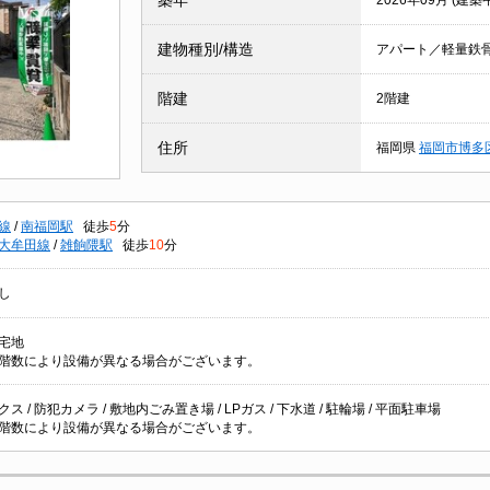
築年
2026年09月 (建築
建物種別/構造
アパート／軽量鉄
階建
2階建
住所
福岡県
福岡市博多
線
/
南福岡駅
徒歩
5
分
大牟田線
/
雑餉隈駅
徒歩
10
分
し
宅地
階数により設備が異なる場合がございます。
ス / 防犯カメラ / 敷地内ごみ置き場 / LPガス / 下水道 / 駐輪場 / 平面駐車場
階数により設備が異なる場合がございます。