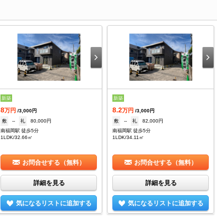
新築
新築
8
8.2
万円
万円
/3,000円
/3,000円
敷
--
礼
80,000円
敷
--
礼
82,000円
南福岡駅 徒歩5分
南福岡駅 徒歩5分
1LDK/32.66㎡
1LDK/34.11㎡
お問合せする（無料）
お問合せする（無料）
詳細を見る
詳細を見る
気になるリストに追加する
気になるリストに追加する