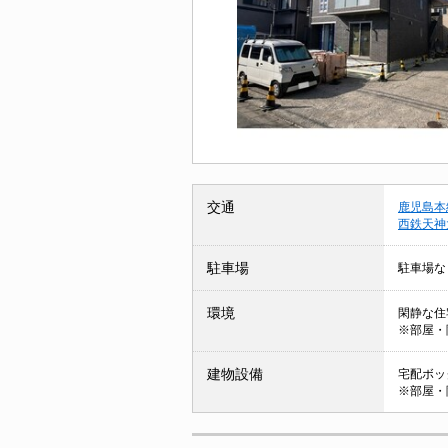
交通
鹿児島本
西鉄天神
駐車場
駐車場な
環境
閑静な住
※部屋・
建物設備
宅配ボック
※部屋・