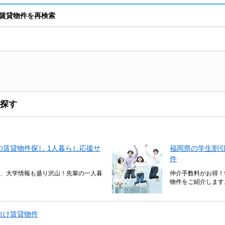
賃貸物件を再検索
探す
賃貸物件探し 1人暮らし応援サ
福岡県の学生割
件
、大学情報も盛り沢山！先輩の一人暮
仲介手数料がお得！
物件をご紹介します
向け賃貸物件