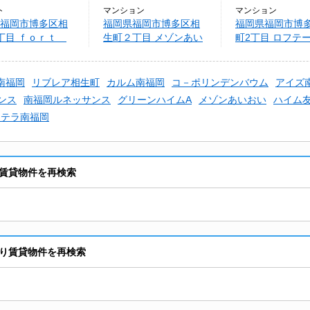
ト
マンション
マンション
福岡市博多区相
福岡県福岡市博多区相
福岡県福岡市博
丁目 ｆｏｒｔ
生町２丁目 メゾンあい
町2丁目 ロフテ
おい
福岡
南福岡
リブレア相生町
カルム南福岡
コ－ポリンデンバウム
アイズ
ンス
南福岡ルネッサンス
グリーンハイムA
メゾンあいおい
ハイム
リテラ南福岡
賃貸物件を再検索
り賃貸物件を再検索