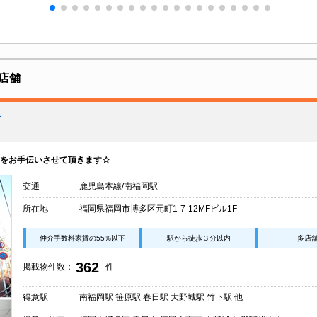
店舗
店
をお手伝いさせて頂きます☆
交通
鹿児島本線/南福岡駅
所在地
福岡県福岡市博多区元町1-7-12MFビル1F
仲介手数料家賃の55%以下
駅から徒歩３分以内
多店
362
掲載物件数：
件
得意駅
南福岡駅 笹原駅 春日駅 大野城駅 竹下駅 他