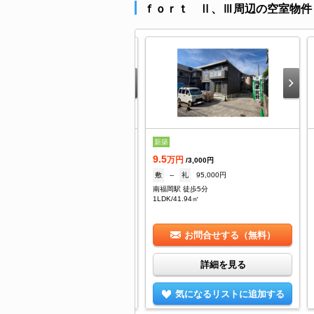
ｆｏｒｔ Ⅱ、Ⅲ周辺の空室物件
着
新築
9.5
万円
万円
/4,000円
/3,000円
15万
礼
--
敷
--
礼
95,000円
餉隈駅 徒歩5分
南福岡駅 徒歩5分
/24.9㎡
1LDK/41.94㎡
お問合せする（無料）
お問合せする（無料）
詳細を見る
詳細を見る
気になるリストに追加する
気になるリストに追加する