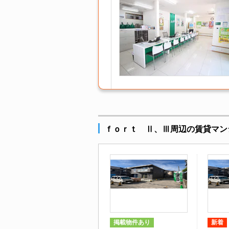
ｆｏｒｔ Ⅱ、Ⅲ周辺の賃貸マン
掲載物件あり
新着