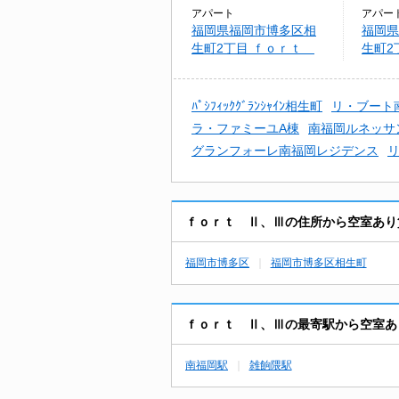
アパート
アパー
福岡県福岡市博多区相
福岡県
生町2丁目 ｆｏｒｔ
生町2
Ⅱ、Ⅲ
Ⅱ、Ⅲ
ﾊﾟｼﾌｨｯｸｸﾞﾗﾝｼｬｲﾝ相生町
リ・ブート
ラ・ファミーユA棟
南福岡ルネッサ
グランフォーレ南福岡レジデンス
ｆｏｒｔ Ⅱ、Ⅲの住所から空室あり
福岡市博多区
福岡市博多区相生町
ｆｏｒｔ Ⅱ、Ⅲの最寄駅から空室あ
南福岡駅
雑餉隈駅