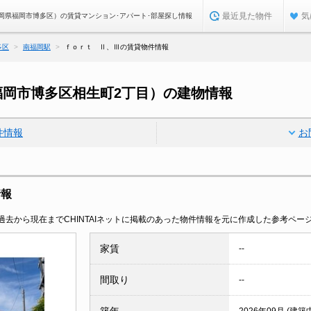
最近見た物件
気
岡県福岡市博多区）の賃貸マンション･アパート･部屋探し情報
多区
南福岡駅
ｆｏｒｔ Ⅱ、Ⅲの賃貸物件情報
福岡市博多区相生町2丁目）の建物情報
件情報
お
情報
去から現在までCHINTAIネットに掲載のあった物件情報を元に作成した参考ペー
家賃
--
間取り
--