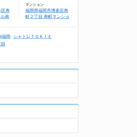
マンション
多区寿
福岡県福岡市博多区寿
ール南
町２丁目 寿町マンショ
ン（仮称）
南福岡
シャトレＴＯＫＩＥ
友田