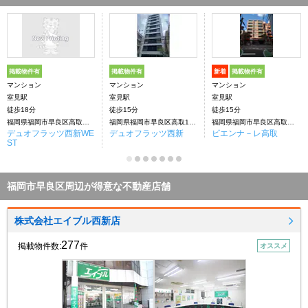
掲載物件有
掲載物件有
新着
掲載物件有
マンション
マンション
マンション
室見駅
室見駅
室見駅
徒歩18分
徒歩15分
徒歩15分
福岡県福岡市早良区高取１丁目
福岡県福岡市早良区高取1丁目
福岡県福岡市早良区高取１丁目
デュオフラッツ西新WE
デュオフラッツ西新
ビエンナ－レ高取
ST
福岡市早良区周辺が得意な不動産店舗
株式会社エイブル西新店
277
掲載物件数:
件
オススメ