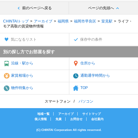
前のページへ戻る
ページの先頭へ
CHINTAIトップ
アーカイブ
福岡県
福岡市早良区
室見駅
ライフ・
モア高取の賃貸物件情報
気になるリスト
保存中の条件
別の探し方でお部屋を探す
沿線・駅から
住所から
家賃相場から
通勤通学時間から
物件特集から
TOP
スマートフォン
パソコン
地域一覧
アーカイブ
サイトマップ
個人情報
免責
お問合せ
会社案内
(C) CHINTAI Corporation All rights reserved.