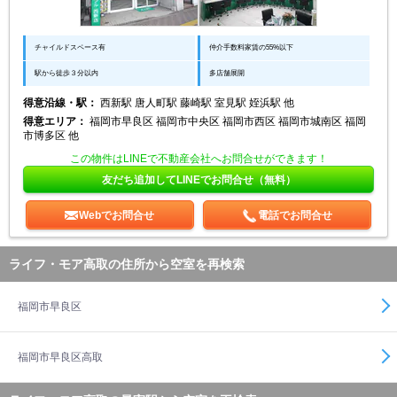
チャイルドスペース有
仲介手数料家賃の55%以下
駅から徒歩３分以内
多店舗展開
得意沿線・駅：
西新駅 唐人町駅 藤崎駅 室見駅 姪浜駅 他
得意エリア：
福岡市早良区 福岡市中央区 福岡市西区 福岡市城南区 福岡
市博多区 他
この物件はLINEで不動産会社へお問合せができます！
友だち追加してLINEでお問合せ（無料）
Webでお問合せ
電話でお問合せ
ライフ・モア高取の住所から空室を再検索
福岡市早良区
福岡市早良区高取