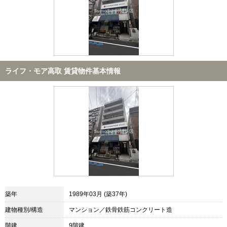
ライフ・モア高取 賃貸物件基本情報
築年
1989年03月 (築37年)
建物種別/構造
マンション／鉄骨鉄筋コンクリート造
階建
9階建