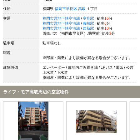
住所
福岡県
福岡市早良区
高取
１丁目
交通
福岡市営地下鉄空港線
/
室見駅
徒歩
16
分
福岡市営地下鉄空港線
/
藤崎駅
徒歩
6
分
福岡市営地下鉄空港線
/
西新駅
徒歩
10
分
西鉄バス（福岡市早良区）/防塁前 徒歩
3
分
駐車場
駐車場なし
環境
--
※部屋・階数により設備が異なる場合がございます。
建物設備
エレベーター / 敷地内ごみ置き場 / LPガス / 電気 / 公営
上水道 / 下水道
※部屋・階数により設備が異なる場合がございます。
ライフ・モア高取周辺の空室物件