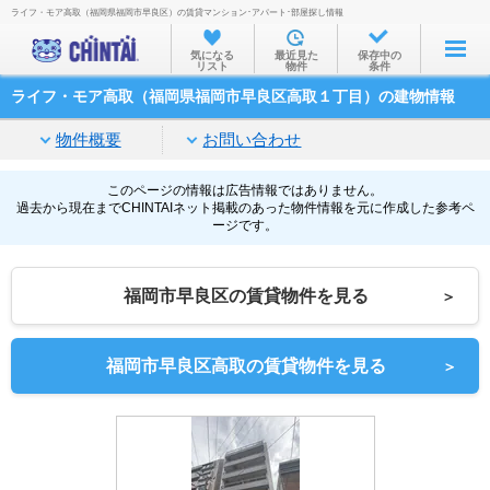
ライフ・モア高取（福岡県福岡市早良区）の賃貸マンション･アパート･部屋探し情報
お部屋を探す
気になる
最近見た
保存中の
リスト
物件
条件
沿線・駅から
ライフ・モア高取（福岡県福岡市早良区高取１丁目）の建物情報
住所から
物件概要
お問い合わせ
家賃相場から
通勤通学時間から
このページの情報は広告情報ではありません。
過去から現在までCHINTAIネット掲載のあった物件情報を元に作成した参考ペ
ージです。
物件特集から
不動産会社から
福岡市早良区の賃貸物件を見る
＞
TOP
福岡市早良区高取の賃貸物件を見る
＞