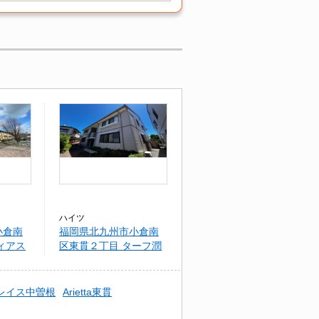
ハイツ
小倉南
福岡県北九州市小倉南
ィアス
区東貫２丁目 ターフ潤
Ａ棟
レイス中曽根
Arietta東貫