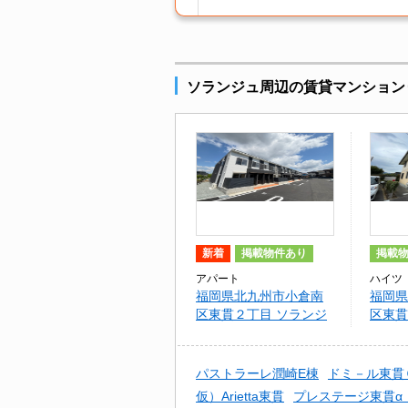
ソランジュ周辺の賃貸マンション
新着
掲載物件あり
掲載
アパート
ハイツ
福岡県北九州市小倉南
福岡県
区東貫２丁目 ソランジ
区東貫
ュ
曽根Ｃ
パストラーレ潤崎E棟
ドミ－ル東貫
仮）Arietta東貫
プレステージ東貫α