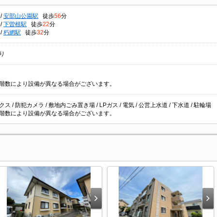
/
安部山公園駅
徒歩
56
分
/
下曽根駅
徒歩
22
分
/
朽網駅
徒歩
32
分
り
階数により設備が異なる場合がございます。
ス / 防犯カメラ / 敷地内ごみ置き場 / LPガス / 電気 / 公営上水道 / 下水道 / 駐輪場
階数により設備が異なる場合がございます。