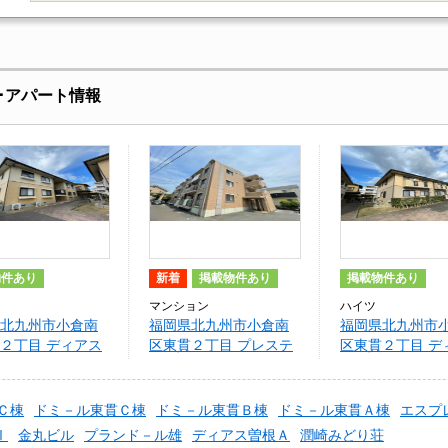
･アパート情報
物件あり
新着
掲載物件あり
掲載物件あり
マンション
ハイツ
北九州市小倉南
福岡県北九州市小倉南
福岡県北九州市
２丁目 ディアス
区東貫２丁目 プレステ
区東貫２丁目 デ
棟
ージ東貫アルファⅠ
曽根Ｂ棟
Ｃ棟
ドミ－ル東貫Ｃ棟
ドミ－ル東貫Ｂ棟
ドミ－ル東貫Ａ棟
エスプ
Ⅰ
金丸ビル
プランド－ル雄
ディアス曽根Ａ
潤崎みどり荘