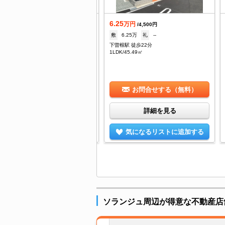
.2
6.25
万円
万円
/2,000円
/4,500円
--
礼
10.4万
敷
6.25万
礼
--
曽根駅 徒歩23分
下曽根駅 徒歩22分
DK/53.82㎡
1LDK/45.49㎡
お問合せする（無料）
お問合せする（無料）
詳細を見る
詳細を見る
気になるリストに追加する
気になるリストに追加する
ソランジュ周辺が得意な不動産店