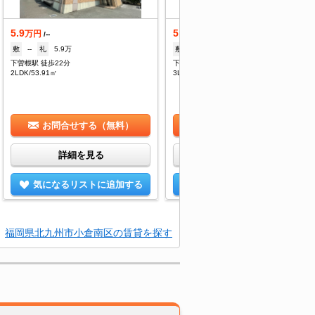
5.9
5.5
万円
万円
/--
/3,500円
敷
--
礼
5.9万
敷
--
礼
5.5万
下曽根駅 徒歩22分
下曽根駅 徒歩20分
2LDK/53.91㎡
3LDK/72.2㎡
お問合せする（無料）
お問合せする（無料）
詳細を見る
詳細を見る
気になるリストに追加する
気になるリストに追加する
福岡県北九州市小倉南区の賃貸を探す