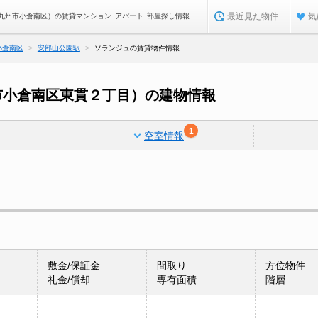
最近見た物件
気
九州市小倉南区）の賃貸マンション･アパート･部屋探し情報
小倉南区
安部山公園駅
ソランジュの賃貸物件情報
市小倉南区東貫２丁目）の建物情報
1
空室情報
敷金/保証金
間取り
方位物件
礼金/償却
専有面積
階層