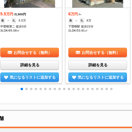
5.5
6
万円
万円
/3,500円
/--
敷
--
礼
5.5万
敷
--
礼
6万
中曽根第二 徒歩3分
下曽根駅 徒歩22分
3LDK/65.08㎡
2LDK/53.91㎡
お問合せする（無料）
お問合せする（無料）
詳細を見る
詳細を見る
気になるリストに追加する
気になるリストに追加する
舗