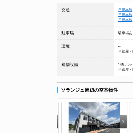
交通
日豊本線
日豊本線
日豊本線
駐車場
駐車場あ
環境
--
※部屋・
建物設備
宅配ボック
※部屋・
ソランジュ周辺の空室物件