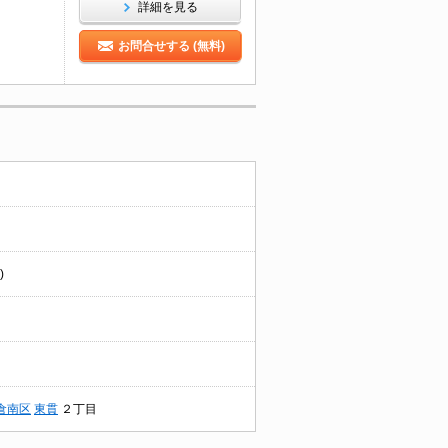
詳細を見る
お問合せする (無料)
)
倉南区
東貫
２丁目