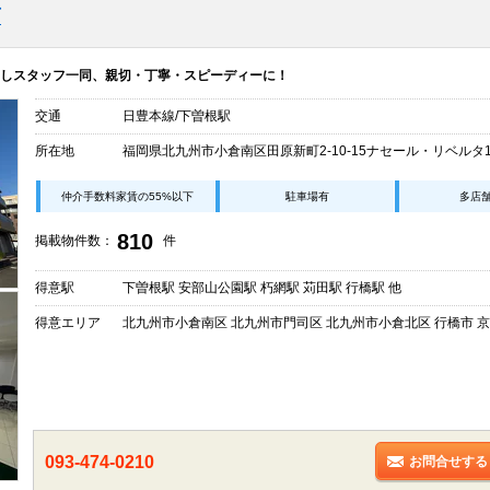
店
しスタッフ一同、親切・丁寧・スピーディーに！
交通
日豊本線/下曽根駅
所在地
福岡県北九州市小倉南区田原新町2-10-15ナセール・リベルタ1
仲介手数料家賃の55%以下
駐車場有
多店
810
掲載物件数：
件
得意駅
下曽根駅 安部山公園駅 朽網駅 苅田駅 行橋駅 他
得意エリア
北九州市小倉南区 北九州市門司区 北九州市小倉北区 行橋市 京
093-474-0210
お問合せする