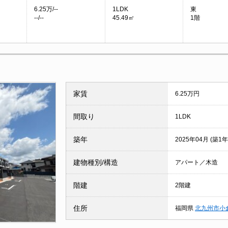
6.25万/--
1LDK
東
--/--
45.49㎡
1階
家賃
6.25万円
間取り
1LDK
築年
2025年04月 (築1年
建物種別/構造
アパート／木造
階建
2階建
住所
福岡県
北九州市小