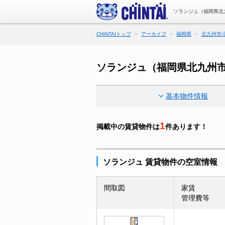
ソランジュ（福岡県北
CHINTAIトップ
アーカイブ
福岡県
北九州市
ソランジュ（福岡県北九州
基本物件情報
1
掲載中の賃貸物件は
件あります！
ソランジュ 賃貸物件の空室情報
間取図
家賃
管理費等