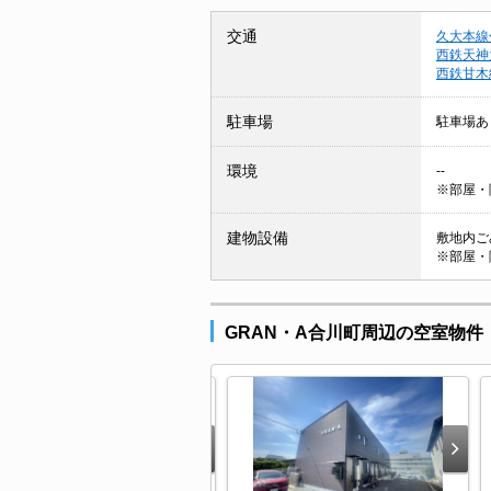
交通
久大本線
西鉄天神
西鉄甘木
駐車場
駐車場あ
環境
--
※部屋・
建物設備
敷地内ごみ
※部屋・
GRAN・A合川町周辺の空室物件