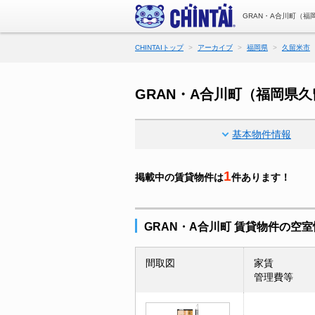
GRAN・A合川町（
CHINTAIトップ
アーカイブ
福岡県
久留米市
GRAN・A合川町（福岡県
基本物件情報
1
掲載中の賃貸物件は
件あります！
GRAN・A合川町 賃貸物件の空
間取図
家賃
管理費等