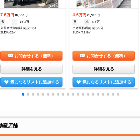
7.6
4.6
万円
万円
/6,500円
/1,900円
敷
--
礼
15.2万
敷
--
礼
4.6万
久留米大学前駅 徒歩21分
土木事務所前 徒歩9分
2LDK/62㎡
1LDK/42.8㎡
お問合せする（無料）
お問合せする（無料）
詳細を見る
詳細を見る
気になるリストに追加する
気になるリストに追加する
動産店舗