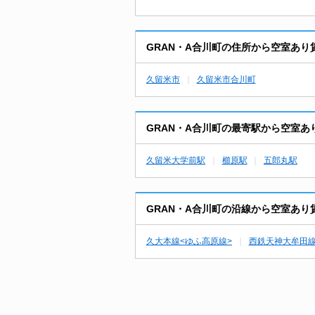
GRAN・A合川町の住所から空室あり
久留米市
久留米市合川町
GRAN・A合川町の最寄駅から空室あ
久留米大学前駅
櫛原駅
五郎丸駅
GRAN・A合川町の沿線から空室あり
久大本線<ゆふ高原線>
西鉄天神大牟田