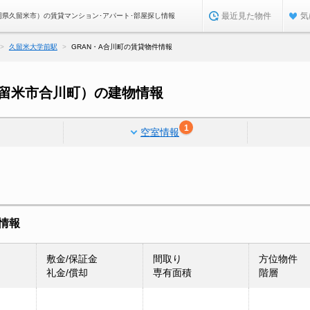
最近見た物件
気
福岡県久留米市）の賃貸マンション･アパート･部屋探し情報
久留米大学前駅
GRAN・A合川町の賃貸物件情報
久留米市合川町）の建物情報
1
空室情報
室情報
敷金/保証金
間取り
方位物件
礼金/償却
専有面積
階層