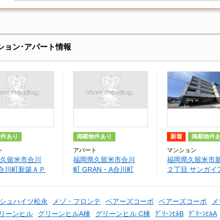
ション･アパート情報
物件あり
掲載物件あり
新着
掲載物件
ト
アパート
マンション
久留米市合川
福岡県久留米市合川
福岡県久留米市
)合川町新築ＡＰ
町 GRAN・A合川町
２丁目 サンガイ
シュハイツ松永
メゾ・フロンテ
ベアーズコーポ
ベアーズコーポ
メ
リーンヒル
グリーンヒルA棟
グリーンヒル C棟
ｸﾞﾘｰﾝﾋﾙB
ｸﾞﾘｰﾝﾋﾙA