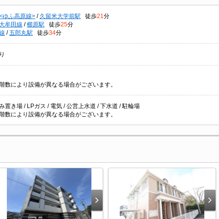
<ゆふ高原線>
/
久留米大学前駅
徒歩
21
分
大牟田線
/
櫛原駅
徒歩
25
分
線
/
五郎丸駅
徒歩
34
分
り
階数により設備が異なる場合がございます。
置き場 / LPガス / 電気 / 公営上水道 / 下水道 / 駐輪場
階数により設備が異なる場合がございます。