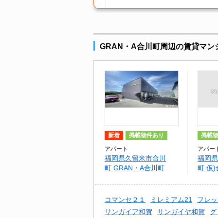
GRAN・A合川町周辺の賃貸マン
新着
掲載物件あり
掲載
アパート
アパー
福岡県久留米市合川
福岡県
町 GRAN・A合川町
町 仮
コマンセ２１
ミレミアム21
フレッ
サンガイア和賀
サンガイヤ和賀
グ