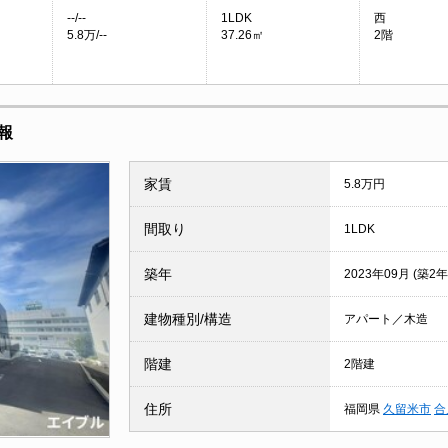
--/--
1LDK
西
5.8万/--
37.26㎡
2階
報
家賃
5.8万円
間取り
1LDK
築年
2023年09月 (築2年
建物種別/構造
アパート／木造
階建
2階建
住所
福岡県
久留米市
合