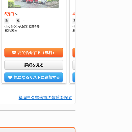
5
4.3
万円
万円
/--
/3,000円
敷
--
礼
--
敷
--
礼
4.3万
ゆめタウン久留米 徒歩9分
ゆめタウン久留米 徒歩10分
3DK/53㎡
2DK/44.72㎡
お問合せする（無料）
お問合せする（無料）
詳細を見る
詳細を見る
気になるリストに追加する
気になるリストに追加する
福岡県久留米市の賃貸を探す