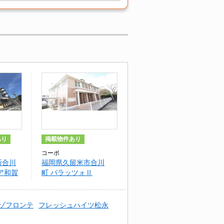
あり
掲載物件あり
コーポ
新合川
福岡県久留米市合川
ア和賀
町 パラッツォⅡ
ゾフロンテ
フレッシュハイツ松永