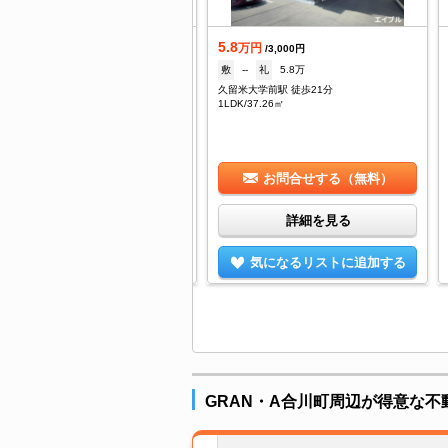
5.8
着
万円
/3,000円
.4
敷
--
礼
5.8万
万円
/1,800円
久留米大学前駅 徒歩21分
なし
礼
81,000円
1LDK/37.26㎡
原駅 徒歩21分
DK/50.06㎡
お問合せする（無料）
お問合せする（無料）
詳細を見る
詳細を見る
気になるリストに追加する
気になるリストに追加する
GRAN・A合川町周辺が得意な不