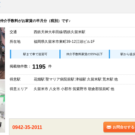
店
仲介手数料がお家賃の半月分（税別）です♪
交通
西鉄天神大牟田線/西鉄久留米駅
所在地
福岡県久留米市東町39-12江頭ビル1F
駅まで車で送迎可
仲介手数料家賃の55%以下
駅から徒
1195
掲載物件数：
件
得意駅
花畑駅 聖マリア病院前駅 津福駅 久留米駅 荒木駅 他
得意エリア
久留米市 八女市 小郡市 筑紫野市 朝倉郡筑前町 他
0942-35-2011
お問合せする