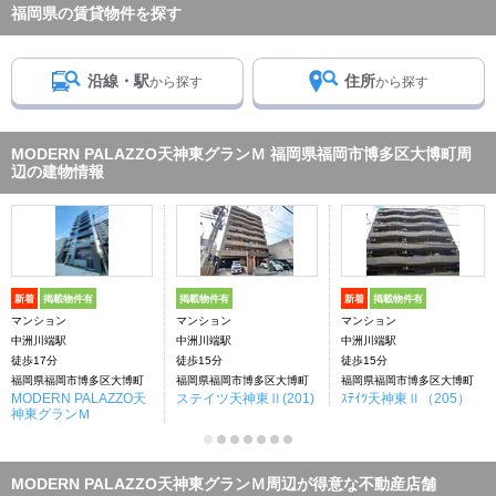
福岡県の賃貸物件を探す
沿線・駅
住所
から探す
から探す
MODERN PALAZZO天神東グランＭ 福岡県福岡市博多区大博町周
辺の建物情報
新着
掲載物件有
掲載物件有
新着
掲載物件有
マンション
マンション
マンション
中洲川端駅
中洲川端駅
中洲川端駅
徒歩17分
徒歩15分
徒歩15分
福岡県福岡市博多区大博町
福岡県福岡市博多区大博町
福岡県福岡市博多区大博町
MODERN PALAZZO天
ステイツ天神東Ⅱ(201)
ｽﾃｲﾂ天神東Ⅱ（205）
神東グランＭ
MODERN PALAZZO天神東グランＭ周辺が得意な不動産店舗