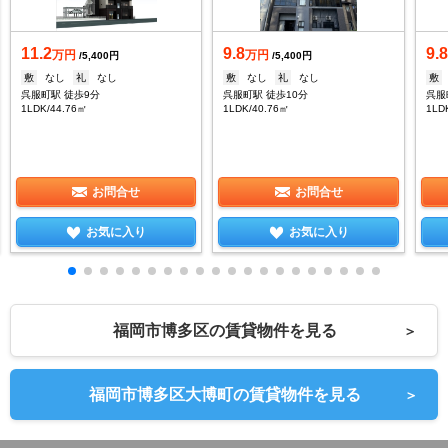
11.2
9.8
9.
万円
万円
/5,400円
/5,400円
敷
なし
礼
なし
敷
なし
礼
なし
敷
呉服町駅 徒歩9分
呉服町駅 徒歩10分
呉服
1LDK/44.76㎡
1LDK/40.76㎡
1LD
お問合せ
お問合せ
お気に入り
お気に入り
福岡市博多区の賃貸物件を見る
＞
福岡市博多区大博町の賃貸物件を見る
＞