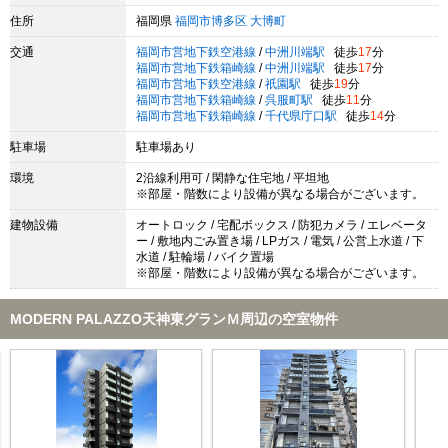
住所
福岡県
福岡市博多区
大博町
交通
福岡市営地下鉄空港線
/
中洲川端駅
徒歩
17
分
福岡市営地下鉄箱崎線
/
中洲川端駅
徒歩
17
分
福岡市営地下鉄空港線
/
祇園駅
徒歩
19
分
福岡市営地下鉄箱崎線
/
呉服町駅
徒歩
11
分
福岡市営地下鉄箱崎線
/
千代県庁口駅
徒歩
14
分
駐車場
駐車場あり
環境
2沿線利用可 / 閑静な住宅地 / 平坦地
※部屋・階数により設備が異なる場合がございます。
建物設備
オートロック / 宅配ボックス / 防犯カメラ / エレベータ
ー / 敷地内ごみ置き場 / LPガス / 電気 / 公営上水道 / 下
水道 / 駐輪場 / バイク置場
※部屋・階数により設備が異なる場合がございます。
MODERN PALAZZO天神東グランＭ周辺の空室物件