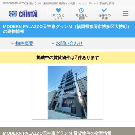
MODERN PALAZZO天神東グランＭ（福岡県福岡市博多区）の賃貸マンション･アパート･部屋探し情報
お部屋を探す
気になる
最近見た
保存中の
リスト
物件
条件
沿線・駅から
MODERN PALAZZO天神東グランＭ（福岡県福岡市博多区大博町）
住所から
の建物情報
家賃相場から
物件概要
お問い合わせ
通勤通学時間から
7
掲載中の賃貸物件は
件あります
物件特集から
不動産会社から
TOP
MODERN PALAZZO天神東グランＭ 賃貸物件の空室情報