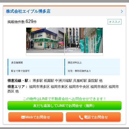
株式会社エイブル博多店
629
掲載物件数:
件
オススメ
多店舗展開
開店10年以上
駅まで車で送迎可
社宅・寮対応物件あり
得意沿線・駅：
博多駅 祇園駅 中洲川端駅 呉服町駅 薬院駅 他
得意エリア：
福岡市博多区 福岡市東区 福岡市中央区 福岡市南区 福岡市
西区 他
この物件はLINEで不動産会社へお問合せができます！
友だち追加してLINEでお問合せ（無料）
Webでお問合せ
電話でお問合せ