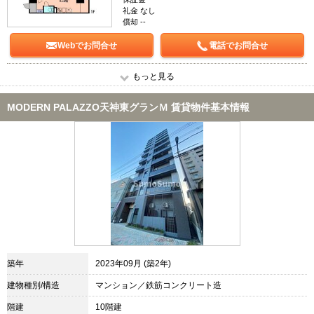
礼金 なし
償却 --
Webでお問合せ
電話でお問合せ
もっと見る
MODERN PALAZZO天神東グランＭ 賃貸物件基本情報
築年
2023年09月 (築2年)
建物種別/構造
マンション／鉄筋コンクリート造
階建
10階建