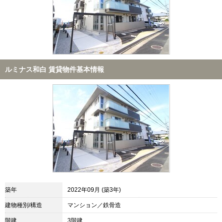
ルミナス和白 賃貸物件基本情報
築年
2022年09月 (築3年)
建物種別/構造
マンション／鉄骨造
階建
3階建