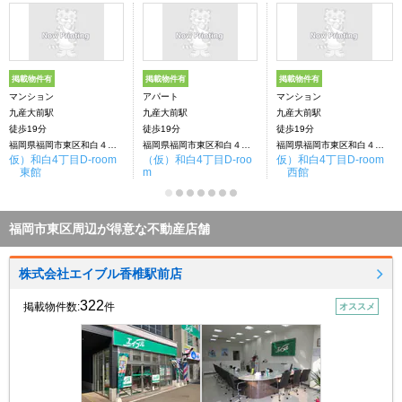
掲載物件有
掲載物件有
掲載物件有
マンション
アパート
マンション
九産大前駅
九産大前駅
九産大前駅
徒歩19分
徒歩19分
徒歩19分
福岡県福岡市東区和白４丁目
福岡県福岡市東区和白４丁目
福岡県福岡市東区和白４丁目
仮）和白4丁目D-room
（仮）和白4丁目D-roo
仮）和白4丁目D-room
東館
m
西館
福岡市東区周辺が得意な不動産店舗
株式会社エイブル香椎駅前店
322
掲載物件数:
件
オススメ