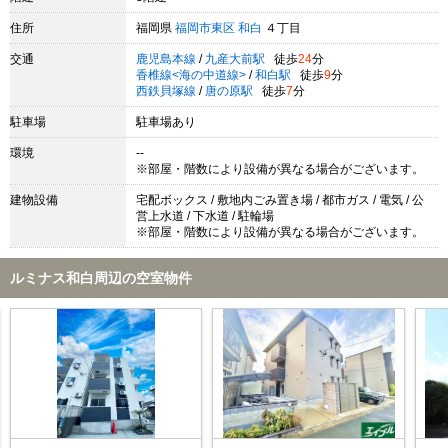
住所
福岡県
福岡市東区
和白
４丁目
交通
鹿児島本線
/
九産大前駅
徒歩
24
分
香椎線<海の中道線>
/
和白駅
徒歩
9
分
西鉄貝塚線
/
唐の原駅
徒歩
7
分
駐車場
駐車場あり
環境
--
※部屋・階数により設備が異なる場合がございます。
建物設備
宅配ボックス / 敷地内ごみ置き場 / 都市ガス / 電気 / 公
営上水道 / 下水道 / 駐輪場
※部屋・階数により設備が異なる場合がございます。
ルミナス和白周辺の空室物件