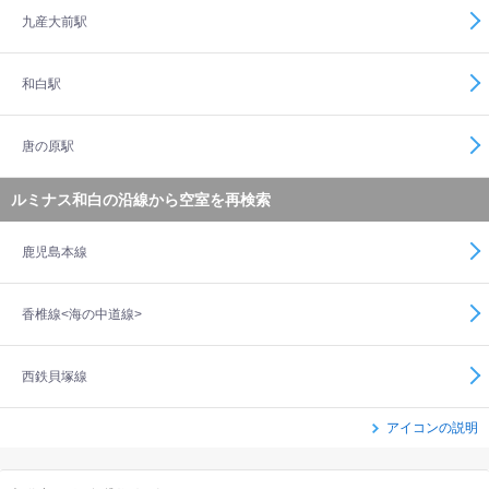
九産大前駅
和白駅
唐の原駅
ルミナス和白の沿線から空室を再検索
鹿児島本線
香椎線<海の中道線>
西鉄貝塚線
アイコンの説明