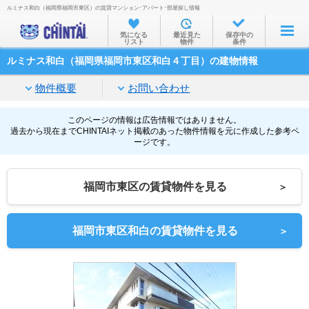
ルミナス和白（福岡県福岡市東区）の賃貸マンション･アパート･部屋探し情報
お部屋を探す
気になる
最近見た
保存中の
リスト
物件
条件
沿線・駅から
ルミナス和白（福岡県福岡市東区和白４丁目）の建物情報
住所から
物件概要
お問い合わせ
家賃相場から
通勤通学時間から
このページの情報は広告情報ではありません。
過去から現在までCHINTAIネット掲載のあった物件情報を元に作成した参考ペ
ージです。
物件特集から
不動産会社から
福岡市東区の賃貸物件を見る
＞
TOP
福岡市東区和白の賃貸物件を見る
＞