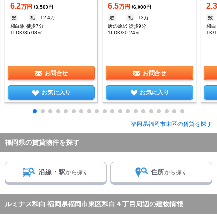
6.2
6.5
2.
万円
万円
/3,500円
/6,000円
敷
--
礼
12.4万
敷
--
礼
13万
敷
和白駅 徒歩7分
唐の原駅 徒歩9分
和白
1LDK/35.08㎡
1LDK/30.24㎡
1K/
お問合せ
お問合せ
お気に入り
お気に入り
福岡県福岡市東区の賃貸を探す
福岡県の賃貸物件を探す
沿線・駅
住所
から探す
から探す
ルミナス和白 福岡県福岡市東区和白４丁目周辺の建物情報