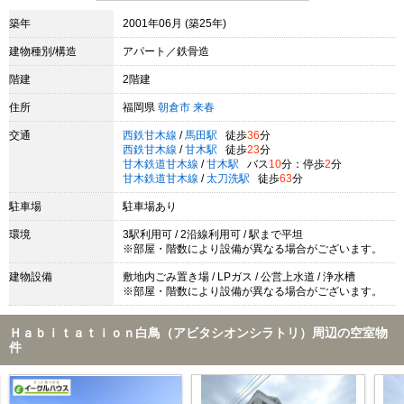
築年
2001年06月 (築25年)
建物種別/構造
アパート／鉄骨造
階建
2階建
住所
福岡県
朝倉市
来春
交通
西鉄甘木線
/
馬田駅
徒歩
36
分
西鉄甘木線
/
甘木駅
徒歩
23
分
甘木鉄道甘木線
/
甘木駅
バス
10
分：停歩
2
分
甘木鉄道甘木線
/
太刀洗駅
徒歩
63
分
駐車場
駐車場あり
環境
3駅利用可 / 2沿線利用可 / 駅まで平坦
※部屋・階数により設備が異なる場合がございます。
建物設備
敷地内ごみ置き場 / LPガス / 公営上水道 / 浄水槽
※部屋・階数により設備が異なる場合がございます。
Ｈａｂｉｔａｔｉｏｎ白鳥（アビタシオンシラトリ）周辺の空室物
件