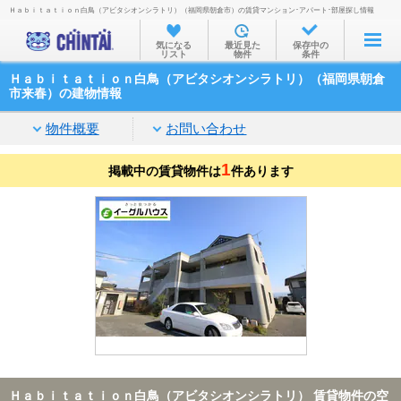
Ｈａｂｉｔａｔｉｏｎ白鳥（アビタシオンシラトリ）（福岡県朝倉市）の賃貸マンション･アパート･部屋探し情報
お部屋を探す
気になる
最近見た
保存中の
リスト
物件
条件
沿線・駅から
Ｈａｂｉｔａｔｉｏｎ白鳥（アビタシオンシラトリ）（福岡県朝倉
住所から
市来春）の建物情報
家賃相場から
物件概要
お問い合わせ
通勤通学時間から
1
掲載中の賃貸物件は
件あります
物件特集から
不動産会社から
TOP
Ｈａｂｉｔａｔｉｏｎ白鳥（アビタシオンシラトリ） 賃貸物件の空