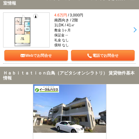
室情報
4.6万円
/ 3,000円
南西向き / 2階
1LDK / 41㎡
敷金 1ヶ月
保証金 --
礼金 なし
償却 なし
Webでお問合せ
電話でお問合せ
Ｈａｂｉｔａｔｉｏｎ白鳥（アビタシオンシラトリ） 賃貸物件基本
情報