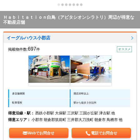
ラトリ）
Ｈａｂｉｔａｔｉｏｎ白鳥（アビタシオンシラトリ）周辺が得意な
不動産店舗
イーグルハウス小郡店
697
掲載物件数:
件
オススメ
多店舗展開
開店10年以上
駐車場有
駅から徒歩３分以内
得意沿線・駅：
西鉄小郡駅 大保駅 三沢駅 三国が丘駅 津古駅 他
得意エリア：
小郡市 朝倉郡筑前町 三井郡大刀洗町 朝倉市 鳥栖市 他
Webでお問合せ
電話でお問合せ