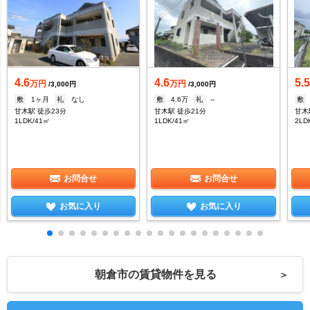
4.6
4.6
5.
万円
万円
/3,000円
/3,000円
敷
1ヶ月
礼
なし
敷
4.6万
礼
--
敷
甘木駅 徒歩23分
甘木駅 徒歩21分
甘木
1LDK/41㎡
1LDK/41㎡
2LD
お問合せ
お問合せ
お気に入り
お気に入り
朝倉市の賃貸物件を見る
＞