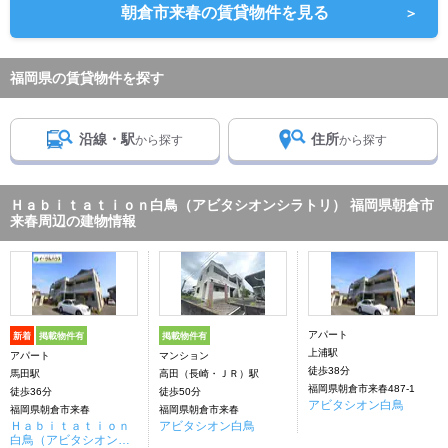
朝倉市来春の賃貸物件を見る
＞
福岡県の賃貸物件を探す
沿線・駅
住所
から探す
から探す
Ｈａｂｉｔａｔｉｏｎ白鳥（アビタシオンシラトリ） 福岡県朝倉市
来春周辺の建物情報
アパート
新着
掲載物件有
掲載物件有
上浦駅
アパート
マンション
徒歩38分
馬田駅
高田（長崎・ＪＲ）駅
福岡県朝倉市来春487-1
徒歩36分
徒歩50分
アビタシオン白鳥
福岡県朝倉市来春
福岡県朝倉市来春
Ｈａｂｉｔａｔｉｏｎ
アビタシオン白鳥
白鳥（アビタシオンシ