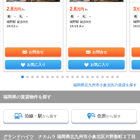
2.8
2.8
3
万円
万円
万
/--
/--
敷
--
礼
--
敷
--
礼
--
敷
城野駅 徒歩9分
城野駅 徒歩9分
城野
1K/22㎡
1K/19.8㎡
1K/
お問合せ
お問合せ
お気に入り
お気に入り
福岡県北九州市小倉北区の賃貸を探す
福岡県の賃貸物件を探す
沿線・駅
住所
から探す
から探す
グランドハイツ ナカムラ 福岡県北九州市小倉北区片野新町２丁目