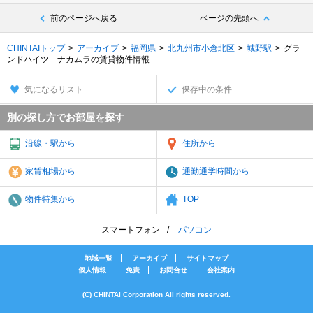
前のページへ戻る
ページの先頭へ
CHINTAIトップ
アーカイブ
福岡県
北九州市小倉北区
城野駅
グラ
ンドハイツ ナカムラの賃貸物件情報
気になるリスト
保存中の条件
別の探し方でお部屋を探す
沿線・駅から
住所から
家賃相場から
通勤通学時間から
物件特集から
TOP
スマートフォン
パソコン
地域一覧
アーカイブ
サイトマップ
個人情報
免責
お問合せ
会社案内
(C) CHINTAI Corporation All rights reserved.