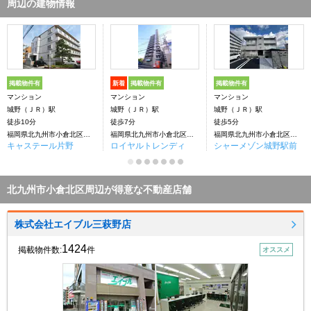
周辺の建物情報
掲載物件有
新着
掲載物件有
掲載物件有
マンション
マンション
マンション
城野（ＪＲ）駅
城野（ＪＲ）駅
城野（ＪＲ）駅
徒歩10分
徒歩7分
徒歩5分
福岡県北九州市小倉北区片野新町１丁目
福岡県北九州市小倉北区片野４丁目
福岡県北九州市小倉北区片野新町２丁目
キャステール片野
ロイヤルトレンディ
シャーメゾン城野駅前
北九州市小倉北区周辺が得意な不動産店舗
株式会社エイブル三萩野店
1424
掲載物件数:
件
オススメ