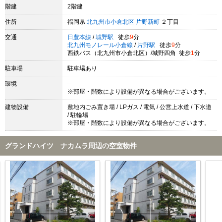
階建
2階建
住所
福岡県
北九州市小倉北区
片野新町
２丁目
交通
日豊本線
/
城野駅
徒歩
9
分
北九州モノレール小倉線
/
片野駅
徒歩
9
分
西鉄バス（北九州市小倉北区）/城野四角 徒歩
1
分
駐車場
駐車場あり
環境
--
※部屋・階数により設備が異なる場合がございます。
建物設備
敷地内ごみ置き場 / LPガス / 電気 / 公営上水道 / 下水道
/ 駐輪場
※部屋・階数により設備が異なる場合がございます。
グランドハイツ ナカムラ周辺の空室物件