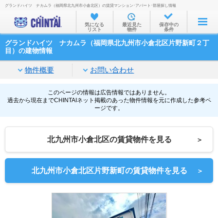
グランドハイツ ナカムラ（福岡県北九州市小倉北区）の賃貸マンション･アパート･部屋探し情報
お部屋を探す
気になる
最近見た
保存中の
リスト
物件
条件
沿線・駅から
グランドハイツ ナカムラ（福岡県北九州市小倉北区片野新町２丁
住所から
目）の建物情報
家賃相場から
物件概要
お問い合わせ
通勤通学時間から
このページの情報は広告情報ではありません。
過去から現在までCHINTAIネット掲載のあった物件情報を元に作成した参考ペ
物件特集から
ージです。
不動産会社から
北九州市小倉北区の賃貸物件を見る
＞
TOP
北九州市小倉北区片野新町の賃貸物件を見る
＞