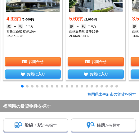
4.3
5.6
3.
万円
万円
/5,000円
/2,000円
敷
--
礼
4.3万
敷
--
礼
5.6万
敷
西鉄五条駅 徒歩10分
西鉄五条駅 徒歩12分
西鉄
2K/37.17㎡
2LDK/57.81㎡
1DK
お問合せ
お問合せ
お気に入り
お気に入り
福岡県太宰府市の賃貸を探す
福岡県の賃貸物件を探す
沿線・駅
住所
から探す
から探す