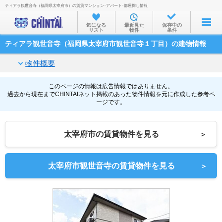
ティアラ観世音寺（福岡県太宰府市）の賃貸マンション･アパート･部屋探し情報
お部屋を探す
気になる
最近見た
保存中の
リスト
物件
条件
沿線・駅から
ティアラ観世音寺（福岡県太宰府市観世音寺１丁目）の建物情報
住所から
物件概要
家賃相場から
通勤通学時間から
このページの情報は広告情報ではありません。
過去から現在までCHINTAIネット掲載のあった物件情報を元に作成した参考ペ
ージです。
物件特集から
不動産会社から
太宰府市の賃貸物件を見る
＞
TOP
太宰府市観世音寺の賃貸物件を見る
＞