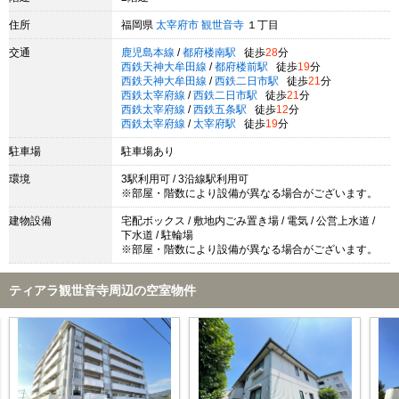
住所
福岡県
太宰府市
観世音寺
１丁目
交通
鹿児島本線
/
都府楼南駅
徒歩
28
分
西鉄天神大牟田線
/
都府楼前駅
徒歩
19
分
西鉄天神大牟田線
/
西鉄二日市駅
徒歩
21
分
西鉄太宰府線
/
西鉄二日市駅
徒歩
21
分
西鉄太宰府線
/
西鉄五条駅
徒歩
12
分
西鉄太宰府線
/
太宰府駅
徒歩
19
分
駐車場
駐車場あり
環境
3駅利用可 / 3沿線駅利用可
※部屋・階数により設備が異なる場合がございます。
建物設備
宅配ボックス / 敷地内ごみ置き場 / 電気 / 公営上水道 /
下水道 / 駐輪場
※部屋・階数により設備が異なる場合がございます。
ティアラ観世音寺周辺の空室物件