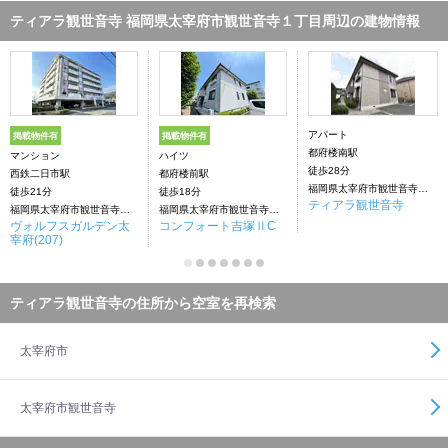
ティアラ観世音寺 福岡県太宰府市観世音寺１丁目周辺の建物情報
アパート
掲載物件有
掲載物件有
都府楼南駅
マンション
ハイツ
徒歩28分
西鉄二日市駅
都府楼前駅
福岡県太宰府市観世音寺１丁目
徒歩21分
徒歩18分
ティアラ観世音寺
福岡県太宰府市観世音寺１丁目
福岡県太宰府市観世音寺１丁目
ヴォルフスガルデン太
コンフォート吉塚ⅡC
宰府(207)
ティアラ観世音寺の住所から空室を再検索
太宰府市
太宰府市観世音寺