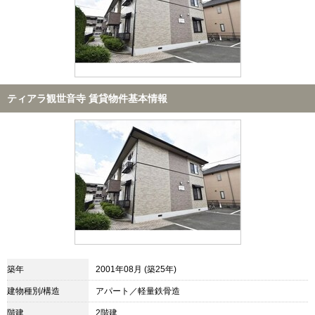
ティアラ観世音寺 賃貸物件基本情報
築年
2001年08月 (築25年)
建物種別/構造
アパート／軽量鉄骨造
階建
2階建