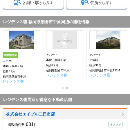
沿線・駅
住所
から探す
から探す
レジデンス響 福岡県朝倉市中原周辺の建物情報
アパート
アパート
掲載物件有
本郷（福岡）駅
上浦駅
コーポ
徒歩29分
徒歩31分
本郷（福岡）駅
福岡県朝倉市中原
福岡県朝倉市中原332-2
徒歩31分
レジデンス響
レジデンス響
福岡県朝倉市中原
レジデンス響
レジデンス響周辺が得意な不動産店舗
株式会社エイブル二日市店
631
掲載物件数:
件
オススメ