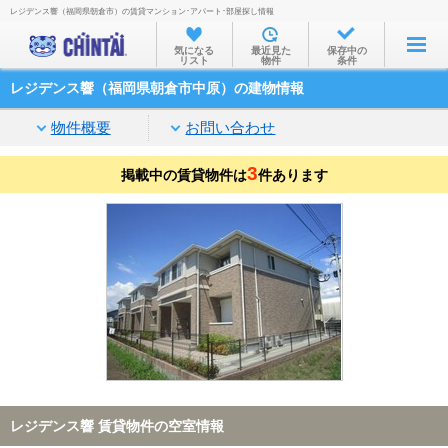
レジデンス響（福岡県朝倉市）の賃貸マンション･アパート･部屋探し情報
お部屋を探す
気になる
最近見た
保存中の
リスト
物件
条件
沿線・駅から
レジデンス響（福岡県朝倉市中原）の建物情報
住所から
物件概要
お問い合わせ
家賃相場から
3
掲載中の賃貸物件は
通勤通学時間から
件あります
物件特集から
不動産会社から
TOP
レジデンス響 賃貸物件の空室情報