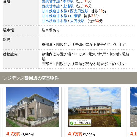
交通
西鉄甘木線
/
本郷駅
徒歩
31
分
西鉄甘木線
/
上浦駅
徒歩
35
分
甘木鉄道甘木線
/
西太刀洗駅
徒歩
29
分
甘木鉄道甘木線
/
山隈駅
徒歩
32
分
甘木鉄道甘木線
/
太刀洗駅
徒歩
33
分
駐車場
駐車場あり
環境
--
※部屋・階数により設備が異なる場合がございます。
建物設備
敷地内ごみ置き場 / LPガス / 電気 / 井戸 / 浄水槽 / 駐輪
場
※部屋・階数により設備が異なる場合がございます。
レジデンス響周辺の空室物件
4.7
4.7
4.
万円
万円
/3,000円
/3,000円