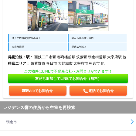
仲介手数料家賃の55%以下
駅から徒歩３分以内
多店舗展開
開店10年以上
得意沿線・駅：
西鉄二日市駅 都府楼前駅 筑紫駅 朝倉街道駅 太宰府駅 他
得意エリア：
筑紫野市 春日市 大野城市 太宰府市 朝倉市 他
この物件はLINEで不動産会社へお問合せができます！
友だち追加してLINEでお問合せ（無料）
Webでお問合せ
電話でお問合せ
レジデンス響の住所から空室を再検索
朝倉市