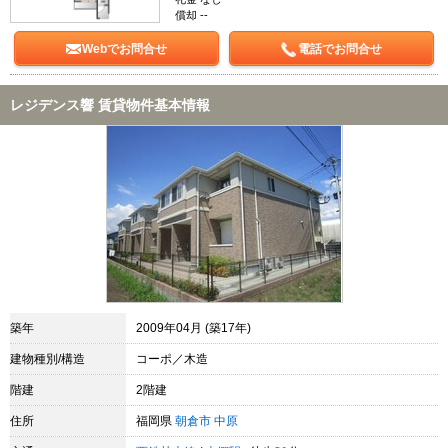
償却 --
Webでお問合せ
電話でお問合せ
レジデンス響 賃貸物件基本情報
築年
2009年04月 (築17年)
建物種別/構造
コーポ／木造
階建
2階建
住所
福岡県
朝倉市
中原