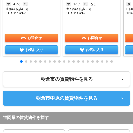
敷
4.7万
礼
--
敷
1ヶ月
礼
なし
敷
山隈駅 徒歩25分
太刀洗駅 徒歩33分
山隈
1LDK/44.63㎡
1LDK/44.63㎡
1DK
お問合せ
お問合せ
お気に入り
お気に入り
朝倉市の賃貸物件を見る
＞
朝倉市中原の賃貸物件を見る
＞
福岡県の賃貸物件を探す