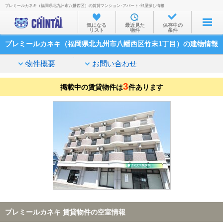
プレミールカネキ（福岡県北九州市八幡西区）の賃貸マンション･アパート･部屋探し情報
お部屋を探す
気になる
最近見た
保存中の
リスト
物件
条件
沿線・駅から
プレミールカネキ（福岡県北九州市八幡西区竹末1丁目）の建物情報
住所から
物件概要
お問い合わせ
家賃相場から
3
掲載中の賃貸物件は
通勤通学時間から
件あります
物件特集から
不動産会社から
TOP
プレミールカネキ 賃貸物件の空室情報