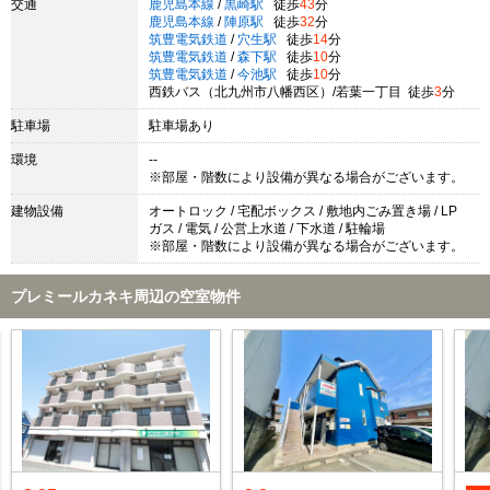
交通
鹿児島本線
/
黒崎駅
徒歩
43
分
鹿児島本線
/
陣原駅
徒歩
32
分
筑豊電気鉄道
/
穴生駅
徒歩
14
分
筑豊電気鉄道
/
森下駅
徒歩
10
分
筑豊電気鉄道
/
今池駅
徒歩
10
分
西鉄バス（北九州市八幡西区）/若葉一丁目 徒歩
3
分
駐車場
駐車場あり
環境
--
※部屋・階数により設備が異なる場合がございます。
建物設備
オートロック / 宅配ボックス / 敷地内ごみ置き場 / LP
ガス / 電気 / 公営上水道 / 下水道 / 駐輪場
※部屋・階数により設備が異なる場合がございます。
プレミールカネキ周辺の空室物件