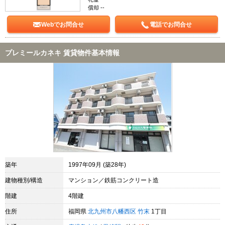
償却 --
Webでお問合せ
電話でお問合せ
プレミールカネキ 賃貸物件基本情報
築年
1997年09月 (築28年)
建物種別/構造
マンション／鉄筋コンクリート造
階建
4階建
住所
福岡県
北九州市八幡西区
竹末
1丁目