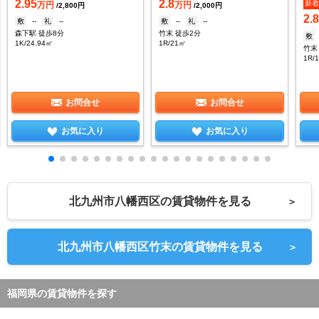
2.95
2.8
新
万円
万円
/2,800円
/2,000円
2.
敷
--
礼
--
敷
--
礼
--
森下駅 徒歩8分
竹末 徒歩2分
敷
1K/24.94㎡
1R/21㎡
竹末
1R/
お問合せ
お問合せ
お気に入り
お気に入り
北九州市八幡西区の賃貸物件を見る
＞
北九州市八幡西区竹末の賃貸物件を見る
＞
福岡県の賃貸物件を探す