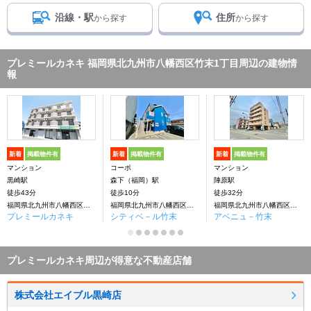
沿線・駅
住所
から探す
から探す
プレミールカネキ 福岡県北九州市八幡西区竹末1丁目周辺の建物情
報
新着
掲載物件有
新着
掲載物件有
新着
掲載物件有
マンション
コーポ
マンション
黒崎駅
森下（福岡）駅
陣原駅
徒歩43分
徒歩10分
徒歩32分
福岡県北九州市八幡西区竹末1丁目
福岡県北九州市八幡西区竹末１丁目
福岡県北九州市八幡西区竹末１丁目
プレミールカネキ
シティベ－ル竹末
アベニュ－竹末
プレミールカネキ周辺が得意な不動産店舗
株式会社エイブル黒崎店