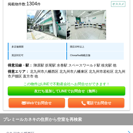
1304
掲載物件数:
件
オススメ
多店舗展開
開店10年以上
英語対応可
ChintaiNet掲載店舗
得意沿線・駅：
陣原駅 折尾駅 水巻駅 スペースワールド駅 枝光駅 他
得意エリア：
北九州市八幡西区 北九州市八幡東区 北九州市若松区 北九州
市戸畑区 直方市 他
この物件はLINEで不動産会社へお問合せができます！
友だち追加してLINEでお問合せ（無料）
Webでお問合せ
電話でお問合せ
プレミールカネキの住所から空室を再検索