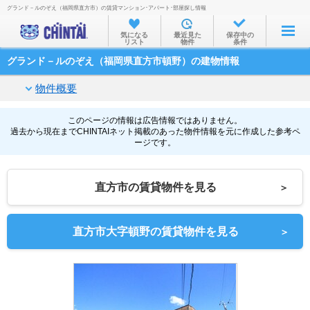
グランド－ルのぞえ（福岡県直方市）の賃貸マンション･アパート･部屋探し情報
お部屋を探す
気になる
最近見た
保存中の
リスト
物件
条件
沿線・駅から
グランド－ルのぞえ（福岡県直方市頓野）の建物情報
住所から
物件概要
家賃相場から
通勤通学時間から
このページの情報は広告情報ではありません。
過去から現在までCHINTAIネット掲載のあった物件情報を元に作成した参考ペ
ージです。
物件特集から
不動産会社から
直方市の賃貸物件を見る
＞
TOP
直方市大字頓野の賃貸物件を見る
＞