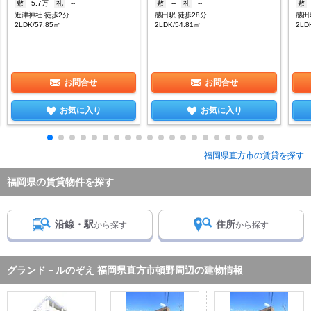
敷
5.7万
礼
--
敷
--
礼
--
敷
近津神社 徒歩2分
感田駅 徒歩28分
感田
2LDK/57.85㎡
2LDK/54.81㎡
2LD
お問合せ
お問合せ
お気に入り
お気に入り
福岡県直方市の賃貸を探す
福岡県の賃貸物件を探す
沿線・駅
住所
から探す
から探す
グランド－ルのぞえ 福岡県直方市頓野周辺の建物情報