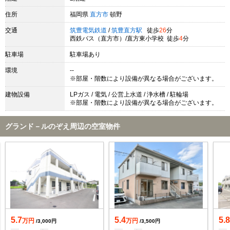
住所
福岡県
直方市
頓野
交通
筑豊電気鉄道
/
筑豊直方駅
徒歩
26
分
西鉄バス（直方市）/直方東小学校 徒歩
4
分
駐車場
駐車場あり
環境
--
※部屋・階数により設備が異なる場合がございます。
建物設備
LPガス / 電気 / 公営上水道 / 浄水槽 / 駐輪場
※部屋・階数により設備が異なる場合がございます。
グランド－ルのぞえ周辺の空室物件
5.7
5.4
5.
万円
万円
/3,000円
/3,500円