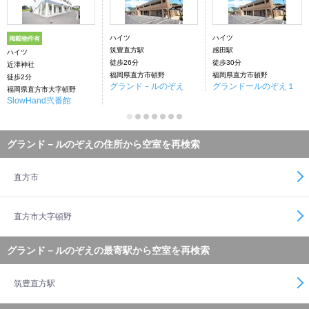
ハイツ
ハイツ
掲載物件有
筑豊直方駅
感田駅
ハイツ
徒歩26分
徒歩30分
近津神社
福岡県直方市頓野
福岡県直方市頓野
徒歩2分
グランド－ルのぞえ
グランドールのぞえ１
福岡県直方市大字頓野
SlowHand弐番館
グランド－ルのぞえの住所から空室を再検索
直方市
直方市大字頓野
グランド－ルのぞえの最寄駅から空室を再検索
筑豊直方駅