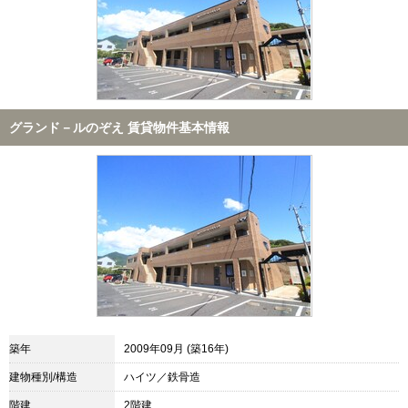
グランド－ルのぞえ 賃貸物件基本情報
築年
2009年09月 (築16年)
建物種別/構造
ハイツ／鉄骨造
階建
2階建