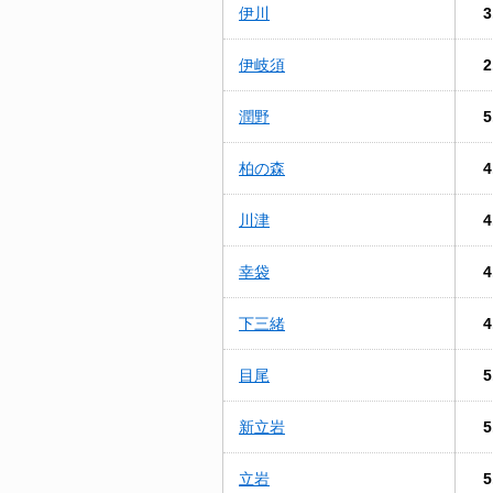
伊川
3
伊岐須
2
潤野
5
柏の森
4
川津
4
幸袋
4
下三緒
4
目尾
5
新立岩
5
立岩
5