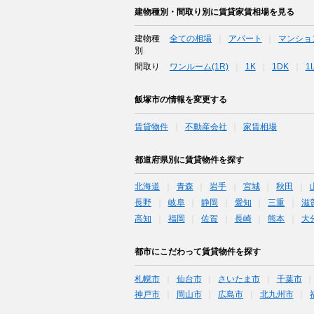
建物種別・間取り別に賃貸家賃相場を見る
建物種
全ての相場
アパート
マンショ
別
間取り
ワンルーム(1R)
1K
1DK
1
飯塚市の情報を変更する
賃貸物件
不動産会社
家賃相場
都道府県別に賃貸物件を探す
北海道
青森
岩手
宮城
秋田
長野
岐阜
静岡
愛知
三重
滋
高知
福岡
佐賀
長崎
熊本
大
都市にこだわって賃貸物件を探す
札幌市
仙台市
さいたま市
千葉市
神戸市
岡山市
広島市
北九州市