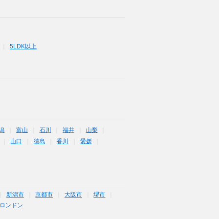
5LDK以上
潟
富山
石川
福井
山梨
山口
徳島
香川
愛媛
新潟市
京都市
大阪市
堺市
ロンドン