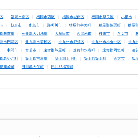
区
福岡市南区
福岡市西区
福岡市城南区
福岡市早良区
小郡市
市
朝倉市
糸島市
那珂川市
糟屋郡宇美町
糟屋郡篠栗町
糟屋
郡筑前町
三井郡大刀洗町
大牟田市
久留米市
柳川市
八女市
州市門司区
北九州市若松区
北九州市戸畑区
北九州市小倉北区
北九
中間市
宮若市
遠賀郡芦屋町
遠賀郡水巻町
遠賀郡岡垣町
遠
郡みやこ町
築上郡吉富町
築上郡上毛町
築上郡築上町
直方市
飯
郡川崎町
田川郡大任町
田川郡福智町