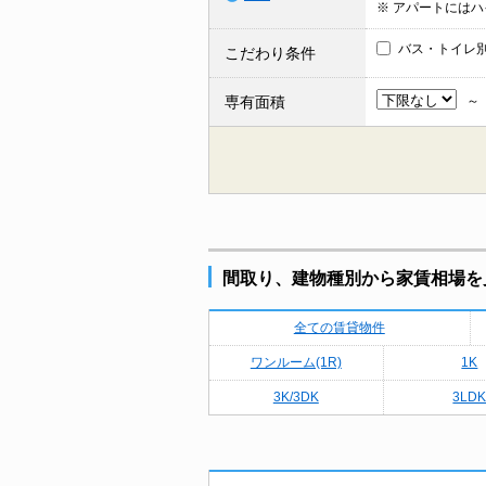
※ アパートには
バス・トイレ
こだわり条件
専有面積
間取り、建物種別から家賃相場を
全ての賃貸物件
ワンルーム(1R)
1K
3K/3DK
3LD