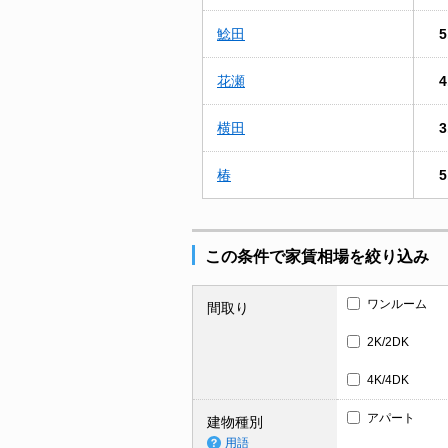
鯰田
5
花瀬
4
横田
3
椿
5
この条件で家賃相場を絞り込み
ワンルーム
間取り
2K/2DK
4K/4DK
アパート
建物種別
用語