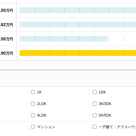
.55
万円
.82
万円
.50
万円
.90
万円
1K
1DK
2LDK
3K/3DK
4LDK
5K/5DK
マンション
一戸建て・テラスハウ