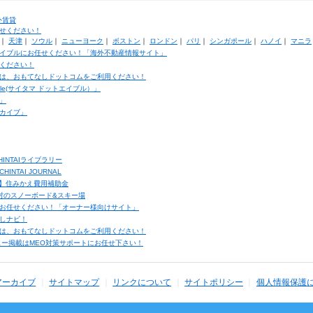
外賃貸
せください！
｜
天津
｜
ソウル
｜
ニューヨーク
｜
ボストン
｜
ロンドン
｜
パリ
｜
シンガポール
｜
ハノイ
｜
マニラ
イブルにお任せください！「海外不動産情報サイト」
ください！
は、おもてなしドットコムをご利用ください！
ble(サイタマ ドットエイブル）」
」
カイブ」
INTAIライブラリー
TAI JOURNAL
ク】住みかえ費用補助金
馬村のスノーボード&スキー場
お任せください！「オーナー様向けサイト」
しナビ！
は、おもてなしドットコムをご利用ください！
ュー掲載はMEO対策サポートにお任せ下さい！
アーカイブ
サイトマップ
リンクについて
サイトポリシー
個人情報保護