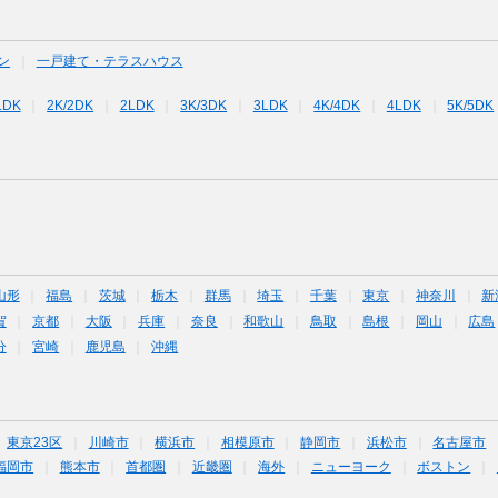
ン
一戸建て・テラスハウス
LDK
2K/2DK
2LDK
3K/3DK
3LDK
4K/4DK
4LDK
5K/5DK
山形
福島
茨城
栃木
群馬
埼玉
千葉
東京
神奈川
新
賀
京都
大阪
兵庫
奈良
和歌山
鳥取
島根
岡山
広島
分
宮崎
鹿児島
沖縄
東京23区
川崎市
横浜市
相模原市
静岡市
浜松市
名古屋市
福岡市
熊本市
首都圏
近畿圏
海外
ニューヨーク
ボストン