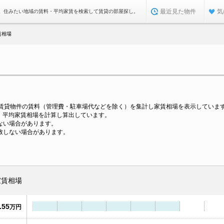
最近見た物件
気
。住みたい地域の賃料・平均家賃を検索して賃貸の部屋探し。
賃相場
の賃貸物件の賃料（管理費・駐車場代などを除く）を集計し家賃相場を表示していま
に、平均家賃相場を計算し算出しています。
ない場合があります。
致しない場合があります。
家賃相場
.55
万円