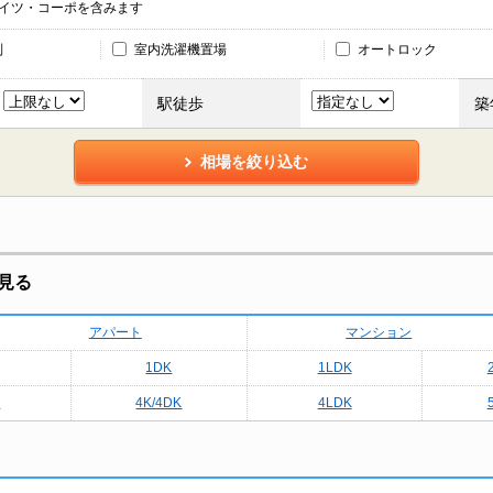
ハイツ・コーポを含みます
別
室内洗濯機置場
オートロック
駅徒歩
築
相場を絞り込む
見る
アパート
マンション
1DK
1LDK
K
4K/4DK
4LDK