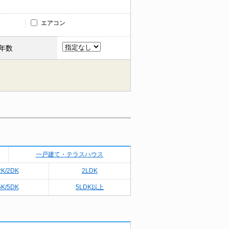
エアコン
年数
一戸建て・テラスハウス
2K/2DK
2LDK
5K/5DK
5LDK以上