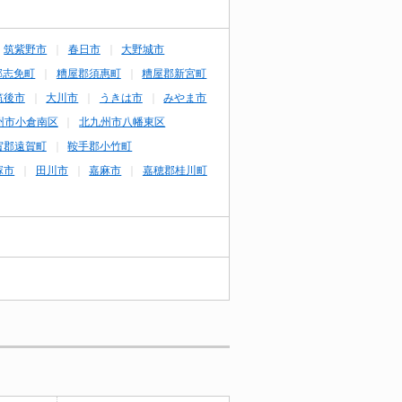
筑紫野市
春日市
大野城市
郡志免町
糟屋郡須惠町
糟屋郡新宮町
筑後市
大川市
うきは市
みやま市
州市小倉南区
北九州市八幡東区
賀郡遠賀町
鞍手郡小竹町
塚市
田川市
嘉麻市
嘉穂郡桂川町