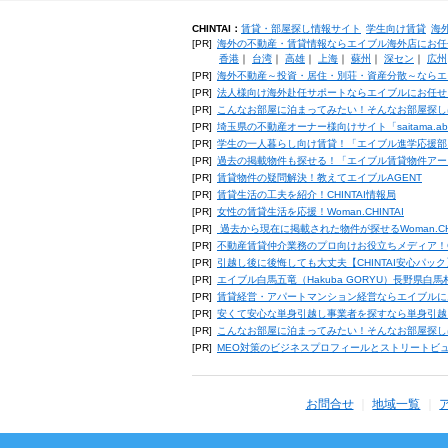
CHINTAI：
賃貸・部屋探し情報サイト
学生向け賃貸
海
[PR]
海外の不動産・賃貸情報ならエイブル海外店にお任
香港
｜
台湾
｜
高雄
｜
上海
｜
蘇州
｜
深セン
｜
広州
[PR]
海外不動産～投資・居住・別荘・資産分散～ならエ
[PR]
法人様向け海外赴任サポートならエイブルにお任せ
[PR]
こんなお部屋に泊まってみたい！そんなお部屋探し
[PR]
埼玉県の不動産オーナー様向けサイト「saitama.a
[PR]
学生の一人暮らし向け賃貸！「エイブル進学応援部
[PR]
過去の掲載物件も探せる！「エイブル賃貸物件アー
[PR]
賃貸物件の疑問解決！教えてエイブルAGENT
[PR]
賃貸生活の工夫を紹介！CHINTAI情報局
[PR]
女性の賃貸生活を応援！Woman.CHINTAI
[PR]
過去から現在に掲載された物件が探せるWoman.CH
[PR]
不動産賃貸仲介業務のプロ向けお役立ちメディア！CHIN
[PR]
引越し後に後悔しても大丈夫【CHINTAI安心パッ
[PR]
エイブル白馬五竜（Hakuba GORYU）長野県白
[PR]
賃貸経営・アパートマンション経営ならエイブルに
[PR]
安くて安心な単身引越し事業者を探すなら単身引越
[PR]
こんなお部屋に泊まってみたい！そんなお部屋探し
[PR]
MEO対策のビジネスプロフィールとストリートビ
お問合せ
地域一覧