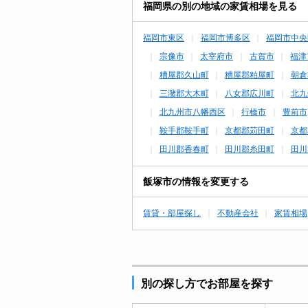
福岡県の別の地域の家賃相場を見る
福岡市東区
福岡市博多区
福岡市中央
宗像市
太宰府市
古賀市
福津
糟屋郡久山町
糟屋郡粕屋町
朝倉
三潴郡大木町
八女郡広川町
北九
北九州市八幡西区
行橋市
豊前市
鞍手郡鞍手町
京都郡苅田町
京都
田川郡香春町
田川郡糸田町
田川
飯塚市の情報を変更する
賃貸・部屋探し
不動産会社
家賃相場
別の探し方でお部屋を探す