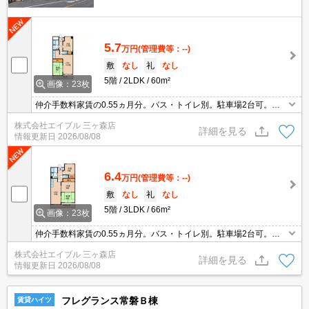
5.7
万円
(管理費等：--)
敷
なし
礼
なし
5階
2LDK
60m²
画像：23枚
仲介手数料家賃の0.55ヵ月分。バス・トイレ別。駐車場2台可。敷
金・礼金なし。現地待ち合わせ、物件ご案内可能。
株式会社エイブル 三ヶ森店
詳細を見る
情報更新日
2026/08/08
6.4
万円
(管理費等：--)
敷
なし
礼
なし
5階
3LDK
66m²
画像：23枚
仲介手数料家賃の0.55ヵ月分。バス・トイレ別。駐車場2台可。敷
金・礼金なし。現地待ち合わせ、物件ご案内可能。
株式会社エイブル 三ヶ森店
詳細を見る
情報更新日
2026/08/08
フレグランス常磐Ｂ棟
賃貸ハイツ