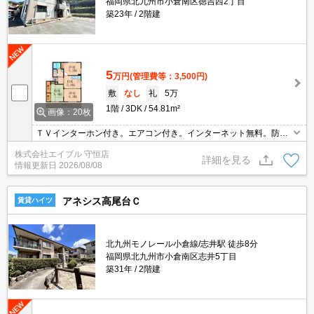
福岡県北九州市小倉南区徳吉西2丁目
築23年
2階建
5
万円
(管理費等：3,500円)
敷
なし
礼
5万
1階
3DK
54.81m²
画像：20枚
ＴＶインターホン付き。エアコン付き。インターネット無料。防犯
カメラあり。暖房便座付き。最寄りのバス停まで6分。スーパーへ5
株式会社エイブル 守恒店
50m。鍵交換代19,800円。退室時清掃料72,600円。駐車場2台分無
詳細を見る
情報更新日
2026/08/08
料。
アネシス高尾台Ｃ
賃貸ハイツ
北九州モノレール小倉線/志井駅 徒歩8分
福岡県北九州市小倉南区志井5丁目
築31年
2階建