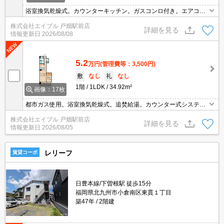
浴室換気乾燥式。カウンターキッチン。ガスコンロ付き。エアコン
付き。追焚給湯。インターネット無料。保証会社加入要(初回22,000
株式会社エイブル 戸畑駅前店
円、月次保証料2.2%)。都市ガス使用。
詳細を見る
情報更新日
2026/08/08
5.2
万円
(管理費等：3,500円)
敷
なし
礼
なし
1階
1LDK
34.92m²
画像：17枚
都市ガス使用。浴室換気乾燥式。追焚給湯。カウンター式システム
キッチン。仲介手数料家賃の0.55ヵ月分。インターネット無料。オ
株式会社エイブル 戸畑駅前店
ートロック。
詳細を見る
情報更新日
2026/08/05
レリーフ
賃貸コーポ
日豊本線/下曽根駅 徒歩15分
福岡県北九州市小倉南区東貫１丁目
築47年
2階建