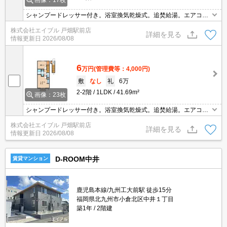
画像：17枚
シャンプードレッサー付き。浴室換気乾燥式。追焚給湯。エアコン
1基付き。セキュリティシステム付き。保証会社加入要(賃料の3.
株式会社エイブル 戸畑駅前店
4%)。
詳細を見る
情報更新日
2026/08/08
6
万円
(管理費等：4,000円)
敷
なし
礼
6万
2-2階
1LDK
41.69m²
画像：23枚
シャンプードレッサー付き。浴室換気乾燥式。追焚給湯。エアコン
1基付き。仲介手数料家賃の0.55ヵ月分。インターネット無料。セ
株式会社エイブル 戸畑駅前店
キュリティシステム付き。
詳細を見る
情報更新日
2026/08/08
D-ROOM中井
賃貸マンション
鹿児島本線/九州工大前駅 徒歩15分
福岡県北九州市小倉北区中井１丁目
築1年
2階建