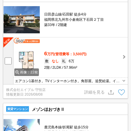
日田彦山線/石田駅 徒歩4分
福岡県北九州市小倉南区下石田２丁目
築33年
2階建
6
万円
(管理費等：3,500円)
敷
なし
礼
6万
2階
2LDK
57.96m²
画像：22枚
エアコン1基付き。TVインターホン付き。角部屋。追焚給湯。イン
ターネット無料。洗面化粧台付き。温水洗浄便座付き。保証会社加
株式会社エイブル 守恒店
入要(初回3.3万円、月額総支払額の2%/月)。鍵交換代19,800円。
詳細を見る
情報更新日
2026/08/08
メゾンほおづきⅡ
賃貸マンション
鹿児島本線/折尾駅 徒歩15分