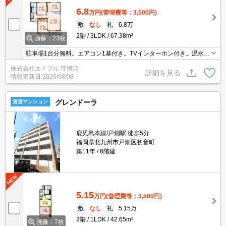
6.8
万円
(管理費等：3,500円)
敷
なし
礼
6.8万
2階
3LDK
67.38m²
画像：23枚
駐車場1台分無料。エアコン1基付き。TVインターホン付き。温水洗
浄便座付き。インターネット無料。都市ガス使用。仲介手数料家賃
株式会社エイブル 守恒店
の0.55ヵ月分(税込)。清掃費85,800円。鍵交換代19,800円。
詳細を見る
情報更新日
2026/08/08
グレンドーラ
賃貸マンション
鹿児島本線/戸畑駅 徒歩5分
福岡県北九州市戸畑区初音町
築11年
6階建
5.15
万円
(管理費等：3,500円)
敷
なし
礼
5.15万
2階
1LDK
42.65m²
画像：7枚