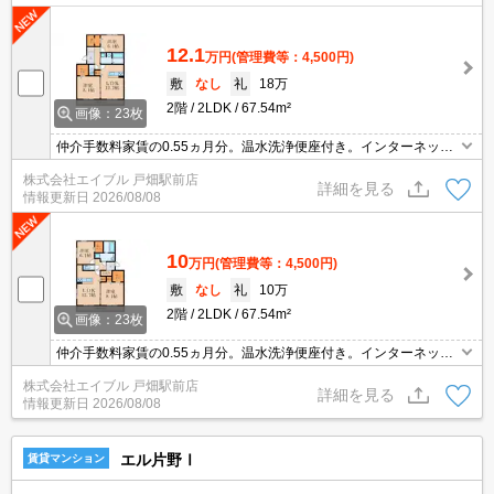
12.1
万円
(管理費等：4,500円)
敷
なし
礼
18万
2階
2LDK
67.54m²
画像：23枚
仲介手数料家賃の0.55ヵ月分。温水洗浄便座付き。インターネット
無料。ペット可。ウォークインクローゼット付き。浴室乾燥機付。
株式会社エイブル 戸畑駅前店
TVインターホン付き。エアコン2基付き。
詳細を見る
情報更新日
2026/08/08
10
万円
(管理費等：4,500円)
敷
なし
礼
10万
2階
2LDK
67.54m²
画像：23枚
仲介手数料家賃の0.55ヵ月分。温水洗浄便座付き。インターネット
無料。ペット可。ウォークインクローゼット付き。浴室乾燥機付。
株式会社エイブル 戸畑駅前店
TVインターホン付き。エアコン2基付き。
詳細を見る
情報更新日
2026/08/08
エル片野Ⅰ
賃貸マンション