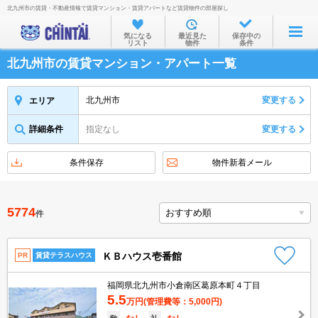
北九州市の賃貸・不動産情報で賃貸マンション・賃貸アパートなど賃貸物件の部屋探し
お部屋を探す
気になる
最近見た
保存中の
リスト
物件
条件
沿線・駅から
北九州市の賃貸マンション・アパート一覧
住所から
家賃相場から
北九州市
変更する
エリア
通勤通学時間から
詳細条件
指定なし
変更する
物件特集から
条件保存
物件新着メール
不動産会社から
TOP
5774
件
ＫＢハウス壱番館
PR
賃貸テラスハウス
福岡県北九州市小倉南区葛原本町４丁目
5.5
万円
(管理費等：5,000円)