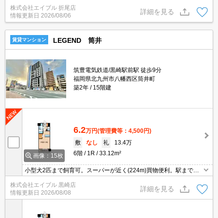
ステム付。浴室換気乾燥式。温水洗浄便座付き。TVインターホン付
株式会社エイブル 折尾店
き。カウンター式システムキッチン。追い焚き機能付きバス。イン
詳細を見る
情報更新日
2026/08/06
ターネット無料。
LEGEND 筒井
賃貸マンション
筑豊電気鉄道/黒崎駅前駅 徒歩9分
福岡県北九州市八幡西区筒井町
築2年
15階建
6.2
万円
(管理費等：4,500円)
敷
なし
礼
13.4万
6階
1R
33.12m²
画像：15枚
小型犬2匹まで飼育可。スーパーが近く(224m)買物便利。駅まで徒
歩11分圏内!。宅配ボックスあり。保証会社加入要(初回、月額総支
株式会社エイブル 黒崎店
払額の80％、550円/月)。
詳細を見る
情報更新日
2026/08/08