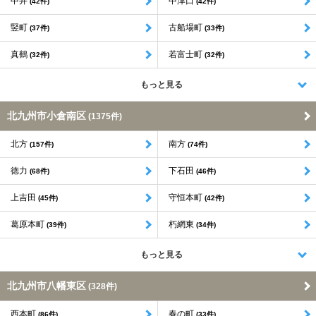
中井
中津口
(42件)
(42件)
竪町
古船場町
(37件)
(33件)
真鶴
若富士町
(32件)
(32件)
もっと見る
北九州市小倉南区
(1375件)
北方
南方
(157件)
(74件)
徳力
下石田
(68件)
(46件)
上吉田
守恒本町
(45件)
(42件)
葛原本町
朽網東
(39件)
(34件)
もっと見る
北九州市八幡東区
(328件)
西本町
春の町
(86件)
(33件)