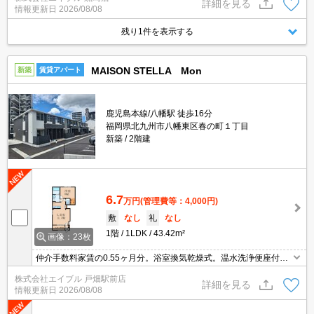
詳細を見る
情報更新日
2026/08/08
残り1件を表示する
MAISON STELLA Mon
新築
賃貸アパート
鹿児島本線/八幡駅 徒歩16分
福岡県北九州市八幡東区春の町１丁目
新築
2階建
6.7
万円
(管理費等：4,000円)
敷
なし
礼
なし
1階
1LDK
43.42m²
画像：23枚
仲介手数料家賃の0.55ヶ月分。浴室換気乾燥式。温水洗浄便座付
き。システムキッチン。追焚給湯。
株式会社エイブル 戸畑駅前店
詳細を見る
情報更新日
2026/08/08