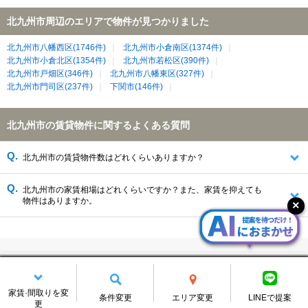
北九州市周辺のエリアで物件が見つかりました
北九州市八幡西区(1746件)
北九州市小倉南区(1374件)
北九州市小倉北区(1354件)
北九州市若松区(390件)
北九州市戸畑区(346件)
北九州市八幡東区(327件)
北九州市門司区(237件)
下関市(146件)
北九州市の賃貸物件に関するよくある質問
北九州市の賃貸物件数はどれくらいありますか？
北九州市の家賃相場はどれくらいですか？また、家賃を抑えても
物件はありますか。
北九州市の区から賃貸を探す
家賃·間取りを変
条件変更
エリア変更
LINEで提案
北九州市の隣接エリアから探す
更