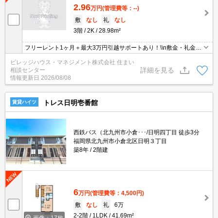
2.96
万円
(管理費等：--)
敷
なし
礼
なし
3階
2K
28.98m²
フリーレント1ヶ月＋最大3万円引越サポートあり！\\n敷金・礼金・
更新料・鍵交換手数料0円！※契約内容や審査の結果、敷金をお預
ビレッジハウス・マネジメント株式会社 住まい
かりする場合がございます。
詳細を見る
相談センター
情報更新日
2026/08/08
トレス日明壱番館
賃貸ハイツ
西鉄バス（北九州市小倉･･･/日明四丁目 徒歩3分
福岡県北九州市小倉北区日明３丁目
築8年
2階建
6
万円
(管理費等：4,500円)
敷
なし
礼
6万
2-2階
1LDK
41.69m²