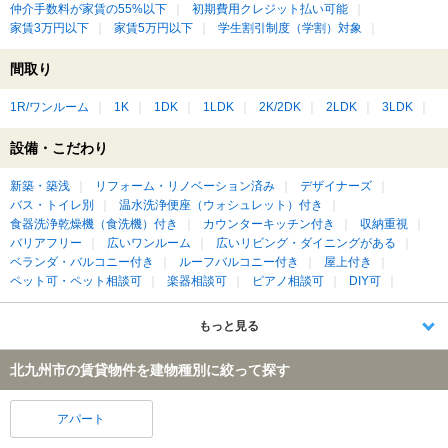
仲介手数料が家賃の55%以下
初期費用クレジット払い可能
家賃3万円以下
家賃5万円以下
学生割引制度（学割）対象
間取り
1R/ワンルーム
1K
1DK
1LDK
2K/2DK
2LDK
3LDK
設備・こだわり
新築・築浅
リフォーム・リノベーション済み
デザイナーズ
バス・トイレ別
温水洗浄便座（ウォシュレット）付き
食器洗浄乾燥機（食洗機）付き
カウンターキッチン付き
収納重視
バリアフリー
広いワンルーム
広いリビング・ダイニングがある
ベランダ・バルコニー付き
ルーフバルコニー付き
屋上付き
ペット可・ペット相談可
楽器相談可
ピアノ相談可
DIY可
もっと見る
北九州市の賃貸物件を建物種別に絞って探す
アパート