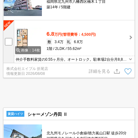
福岡県北九州市八幡西区楠木１丁目
築14年
5階建
6.8
万円
(管理費等：4,500円)
敷
3.4万
礼
6.8万
1階
2LDK
55.62m²
画像：14枚
仲介手数料家賃の0.55ヶ月分。オートロック。駐車場2台分月8,800
円。キッチンは対面式。TVインターホン付き。ウォークインクロー
株式会社エイブル 折尾店
ゼット付き。3口ガスコンロ付。追焚給湯。
詳細を見る
情報更新日
2026/08/08
シャーメゾン丹田 Ⅱ
賃貸ハイツ
北九州モノレール小倉線/徳力嵐山口駅 徒歩20分