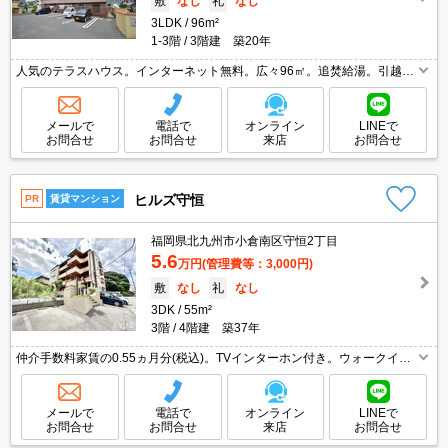
敷
なし
礼
なし
3LDK
96m²
1-3階
3階建 築20年
人気のテラスハウス。インターネット無料。広々96㎡。追焚給湯。引越指
定業者あり。温水洗浄便座付き。敷金・礼金なし。保証人不要。引越指定
業者あり。
メールで
電話で
オンライン
LINEで
お問合せ
お問合せ
来店
お問合せ
ヒルズ守恒
PR
賃貸マンション
福岡県北九州市小倉南区守恒2丁目
5.6
万円
(管理費等：3,000円)
敷
なし
礼
なし
3DK
55m²
3階
4階建 築37年
仲介手数料家賃の0.55ヵ月分(税込)。TVインターホン付き。ウォークイン
クローゼット付き。インターネット無料。敷金・礼金なし。ペット応相
談。小型犬2匹又は猫2匹迄飼育可。
メールで
電話で
オンライン
LINEで
お問合せ
お問合せ
来店
お問合せ