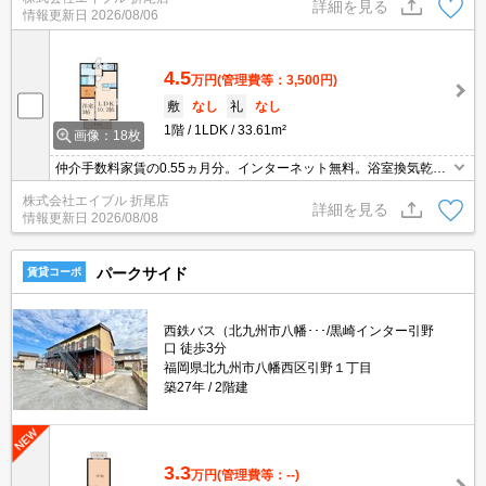
詳細を見る
情報更新日
2026/08/06
4.5
万円
(管理費等：3,500円)
敷
なし
礼
なし
1階
1LDK
33.61m²
画像：18枚
仲介手数料家賃の0.55ヵ月分。インターネット無料。浴室換気乾燥
式。温水洗浄便座付き。エアコン1基付き。TVインターホン付き。
株式会社エイブル 折尾店
ウォークインクローゼット付き。追焚給湯。シャワー付独立洗面
詳細を見る
情報更新日
2026/08/08
台。
パークサイド
賃貸コーポ
西鉄バス（北九州市八幡･･･/黒崎インター引野
口 徒歩3分
福岡県北九州市八幡西区引野１丁目
築27年
2階建
3.3
万円
(管理費等：--)