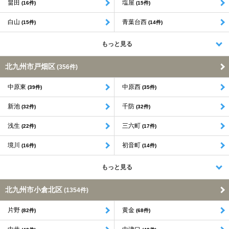
畠田
塩屋
(16件)
(15件)
白山
青葉台西
(15件)
(14件)
もっと見る
北九州市戸畑区
(356件)
中原東
中原西
(39件)
(35件)
新池
千防
(32件)
(32件)
浅生
三六町
(22件)
(17件)
境川
初音町
(16件)
(14件)
もっと見る
北九州市小倉北区
(1354件)
片野
黄金
(82件)
(68件)