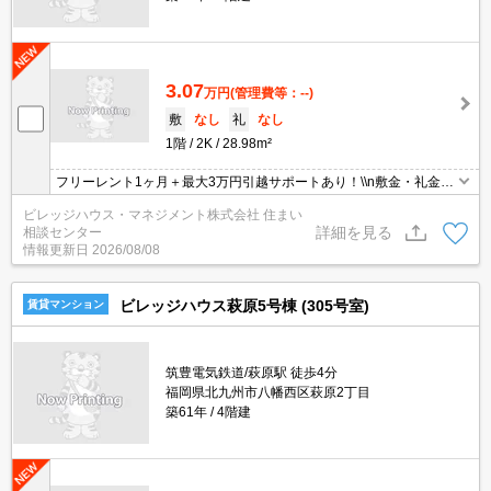
3.07
万円
(管理費等：--)
敷
なし
礼
なし
1階
2K
28.98m²
フリーレント1ヶ月＋最大3万円引越サポートあり！\\n敷金・礼金・
更新料・鍵交換手数料0円！※契約内容や審査の結果、敷金をお預
ビレッジハウス・マネジメント株式会社 住まい
かりする場合がございます。
詳細を見る
相談センター
情報更新日
2026/08/08
ビレッジハウス萩原5号棟 (305号室)
賃貸マンション
筑豊電気鉄道/萩原駅 徒歩4分
福岡県北九州市八幡西区萩原2丁目
築61年
4階建