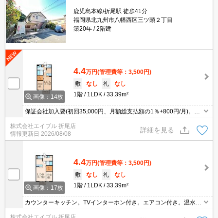
鹿児島本線/折尾駅 徒歩41分
福岡県北九州市八幡西区三ツ頭２丁目
築20年
2階建
4.4
万円
(管理費等：3,500円)
敷
なし
礼
なし
1階
1LDK
33.39m²
画像：14枚
保証会社加入要(初回35,000円、月額総支払額の1％+800円/月)。浴
室換気乾燥式。温水洗浄便座付き。キッチンは対面式。エアコン1
株式会社エイブル 折尾店
基付き。TVインターホン付き。ウォークインクローゼット付き。
詳細を見る
情報更新日
2026/08/08
4.4
万円
(管理費等：3,500円)
敷
なし
礼
なし
1階
1LDK
33.39m²
画像：17枚
カウンターキッチン。TVインターホン付き。エアコン付き。温水洗
浄便座付き。保証会社加入要(月額総支払額の3.4%＋800円/月)。
株式会社エイブル 折尾店