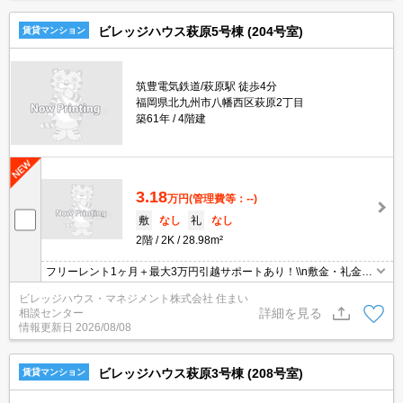
ビレッジハウス萩原5号棟 (204号室)
賃貸マンション
筑豊電気鉄道/萩原駅 徒歩4分
福岡県北九州市八幡西区萩原2丁目
築61年
4階建
3.18
万円
(管理費等：--)
敷
なし
礼
なし
2階
2K
28.98m²
フリーレント1ヶ月＋最大3万円引越サポートあり！\\n敷金・礼金・
更新料・鍵交換手数料0円！※契約内容や審査の結果、敷金をお預
ビレッジハウス・マネジメント株式会社 住まい
かりする場合がございます。
詳細を見る
相談センター
情報更新日
2026/08/08
ビレッジハウス萩原3号棟 (208号室)
賃貸マンション