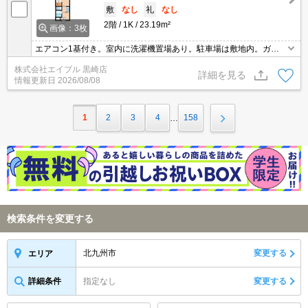
敷
なし
礼
なし
2階
1K
23.19m²
画像：3枚
エアコン1基付き。室内に洗濯機置場あり。駐車場は敷地内。ガス
コンロ付き。
株式会社エイブル 黒崎店
詳細を見る
情報更新日
2026/08/08
1
2
3
4
158
…
検索条件を変更する
北九州市
変更する
エリア
詳細条件
指定なし
変更する