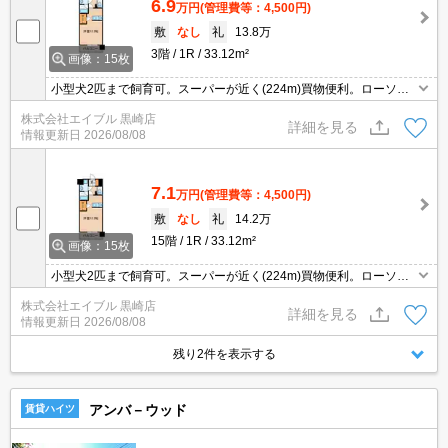
6.9
万円
(管理費等：4,500円)
敷
なし
礼
13.8万
3階
1R
33.12m²
画像：15枚
小型犬2匹まで飼育可。スーパーが近く(224m)買物便利。ローソン
へ149m。駅まで徒歩11分圏内!。宅配ボックスあり。駐車場(原付)5
株式会社エイブル 黒崎店
50円/月。バイク置場月1,100円。
詳細を見る
情報更新日
2026/08/08
7.1
万円
(管理費等：4,500円)
敷
なし
礼
14.2万
15階
1R
33.12m²
画像：15枚
小型犬2匹まで飼育可。スーパーが近く(224m)買物便利。ローソン
へ149m。駅まで徒歩11分圏内!。宅配ボックスあり。駐車場(原付)5
株式会社エイブル 黒崎店
50円/月。バイク置場月1,100円。
詳細を見る
情報更新日
2026/08/08
残り2件を表示する
アンバ－ウッド
賃貸ハイツ