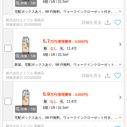
6階
1R
31.5m²
画像：5枚
宅配ボックスあり。Wi-Fi無料。ウォークインクローゼット付き。保
証会社加入要(初回、月額総支払額の80％、550円/月)。
株式会社エイブル 黒崎店
詳細を見る
情報更新日
2026/08/08
5.7
万円
(管理費等：4,000円)
敷
なし
礼
11.4万
4階
1R
31.5m²
画像：5枚
新築。宅配ボックスあり。Wi-Fi無料。ウォークインクローゼット付
き。
株式会社エイブル 黒崎店
詳細を見る
情報更新日
2026/08/08
5.9
万円
(管理費等：4,000円)
敷
なし
礼
11.8万
6階
1R
31.5m²
画像：5枚
宅配ボックスあり。Wi-Fi無料。ウォークインクローゼット付き。エ
アコン1基付き。小型犬2匹まで飼育可。ペット飼育の場合、共益費
株式会社エイブル 黒崎店
月1,000円増。退去時、ルームクリーニング料金33,000円。