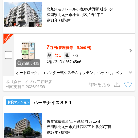
北九州モノレール小倉線/片野駅 徒歩6分
福岡県北九州市小倉北区片野4丁目
築31年
8階建
7
万円
(管理費等：5,000円)
敷
なし
礼
7万
4階
3LDK
67.45m²
画像：4枚
オートロック。カウンター式システムキッチン。ペット可。ペット
応相談。
株式会社エイブル 三萩野店
詳細を見る
情報更新日
2026/08/08
ハーモナイズ３６１
賃貸マンション
筑豊電気鉄道/三ヶ森駅 徒歩15分
福岡県北九州市八幡西区下上津役3丁目
築27年
8階建