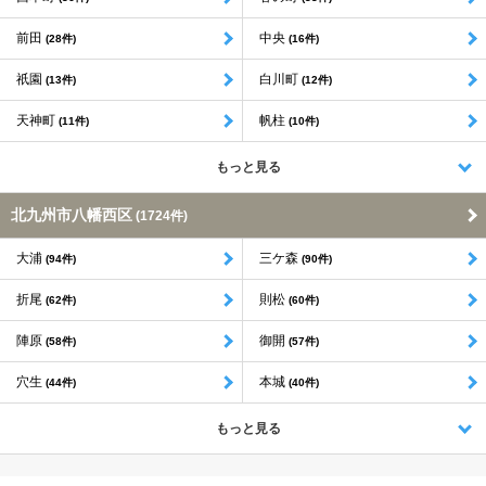
前田
中央
(28件)
(16件)
祇園
白川町
(13件)
(12件)
天神町
帆柱
(11件)
(10件)
もっと見る
北九州市八幡西区
(1724件)
大浦
三ケ森
(94件)
(90件)
折尾
則松
(62件)
(60件)
陣原
御開
(58件)
(57件)
穴生
本城
(44件)
(40件)
もっと見る