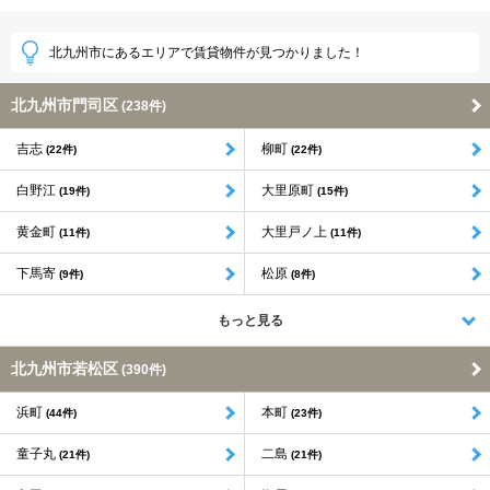
北九州市にあるエリアで賃貸物件が見つかりました！
北九州市門司区
(238件)
吉志
柳町
(22件)
(22件)
白野江
大里原町
(19件)
(15件)
黄金町
大里戸ノ上
(11件)
(11件)
下馬寄
松原
(9件)
(8件)
もっと見る
北九州市若松区
(390件)
浜町
本町
(44件)
(23件)
童子丸
二島
(21件)
(21件)