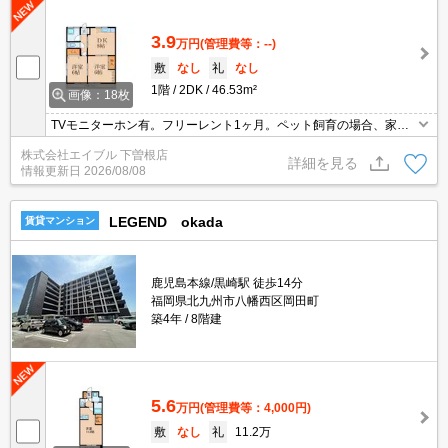
3.9
万円
(管理費等：--)
敷
なし
礼
なし
1階
2DK
46.53m²
画像：18枚
TVモニターホン有。フリーレント1ヶ月。ペット飼育の場合、家賃
2,000円増。犬・猫の飼育可。退去時、ルームクリーニング料金44,
株式会社エイブル 下曽根店
000円。
詳細を見る
情報更新日
2026/08/08
LEGEND okada
賃貸マンション
鹿児島本線/黒崎駅 徒歩14分
福岡県北九州市八幡西区岡田町
築4年
8階建
5.6
万円
(管理費等：4,000円)
敷
なし
礼
11.2万