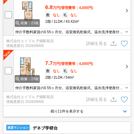
6.8
万円
(管理費等：4,000円)
敷
なし
礼
なし
1階
1LDK
43.42m²
画像：23枚
仲介手数料家賃の0.55ヶ月分。浴室換気乾燥式。温水洗浄便座付
き。システムキッチン。追焚給湯。
株式会社エイブル 戸畑駅前店
詳細を見る
情報更新日
2026/08/08
7.7
万円
(管理費等：4,000円)
敷
なし
礼
なし
2階
2LDK
54m²
画像：23枚
仲介手数料家賃の0.55ヶ月分。浴室換気乾燥式。温水洗浄便座付
き。システムキッチン。追焚給湯。
株式会社エイブル 戸畑駅前店
詳細を見る
情報更新日
2026/08/08
残り11件を表示する
デネブ学研台
賃貸マンション