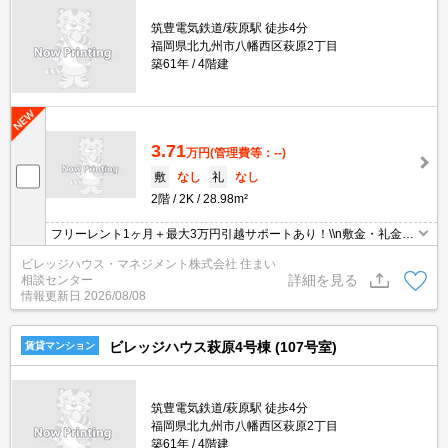
筑豊電気鉄道/萩原駅 徒歩4分
福岡県北九州市八幡西区萩原2丁目
築61年
4階建
3.71
万円
(管理費等：--)
敷
なし
礼
なし
2階
2K
28.98m²
フリーレント1ヶ月＋最大3万円引越サポートあり！\\n敷金・礼金・
更新料・鍵交換手数料0円！※契約内容や審査の結果、敷金をお預
ビレッジハウス・マネジメント株式会社 住まい
かりする場合がございます。
詳細を見る
相談センター
情報更新日
2026/08/08
ビレッジハウス萩原4号棟 (107号室)
賃貸マンション
筑豊電気鉄道/萩原駅 徒歩4分
福岡県北九州市八幡西区萩原2丁目
築61年
4階建