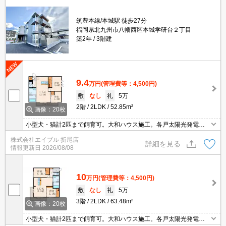
筑豊本線/本城駅 徒歩27分
福岡県北九州市八幡西区本城学研台２丁目
築2年
3階建
9.4
万円
(管理費等：4,500円)
敷
なし
礼
5万
2階
2LDK
52.85m²
画像：20枚
小型犬・猫計2匹まで飼育可。大和ハウス施工。各戸太陽光発電シ
ステム付。浴室換気乾燥式。温水洗浄便座付き。TVインターホン付
株式会社エイブル 折尾店
き。カウンター式システムキッチン。追い焚き機能付きバス。イン
詳細を見る
情報更新日
2026/08/08
ターネット無料。
10
万円
(管理費等：4,500円)
敷
なし
礼
5万
3階
2LDK
63.48m²
画像：20枚
小型犬・猫計2匹まで飼育可。大和ハウス施工。各戸太陽光発電シ