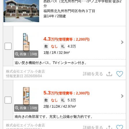
西鉄バス（北九州市門司･･･/戸ノ上中学校前 徒歩2
分
福岡県北九州市門司区寺内３丁目
築14年
2階建
4.3
万円
(管理費等：2,200円)
敷
なし
礼
4.3万
1階
1R
32.9m²
画像：19枚
追い焚き機能付きバス。TVインターホン付き。
株式会社エイブル 小倉店
詳細を見る
情報更新日
2026/08/04
5.3
万円
(管理費等：2,300円)
敷
なし
礼
5.3万
2階
1LDK
42.97m²
画像：19枚
南向きの角部屋です。充実した設備が魅力的です。
株式会社エイブル 小倉店
詳細を見る