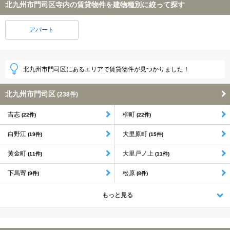
北九州市門司区寺内の賃貸物件を建物種別に絞って探す
アパート
北九州市門司区にあるエリアで賃貸物件が見つかりました！
北九州市門司区
(238件)
吉志
柳町
(22件)
(22件)
白野江
大里原町
(19件)
(15件)
黄金町
大里戸ノ上
(11件)
(11件)
下馬寄
松原
(9件)
(8件)
もっと見る