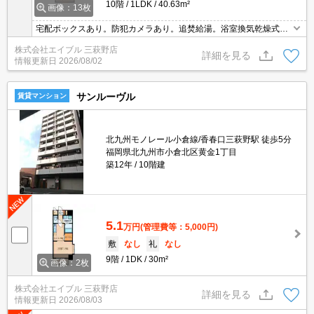
10階
1LDK
40.63m²
画像：13枚
宅配ボックスあり。防犯カメラあり。追焚給湯。浴室換気乾燥式。
インターネット無料。カウンター式システムキッチン。
株式会社エイブル 三萩野店
詳細を見る
情報更新日
2026/08/02
サンルーヴル
賃貸マンション
北九州モノレール小倉線/香春口三萩野駅 徒歩5分
福岡県北九州市小倉北区黄金1丁目
築12年
10階建
5.1
万円
(管理費等：5,000円)
敷
なし
礼
なし
9階
1DK
30m²
画像：2枚
株式会社エイブル 三萩野店
詳細を見る
情報更新日
2026/08/03