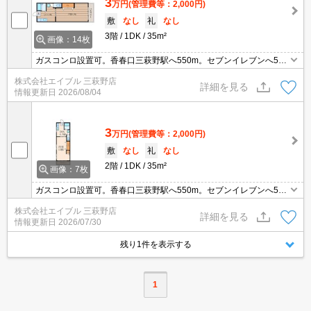
3
万円
(管理費等：2,000円)
敷
なし
礼
なし
3階
1DK
35m²
画像：14枚
ガスコンロ設置可。香春口三萩野駅へ550m。セブンイレブンへ550
m。マックスバリュまで400m。銀行へ130m。最寄りのバス停まで
株式会社エイブル 三萩野店
4分。通勤、通学便利。
詳細を見る
情報更新日
2026/08/04
3
万円
(管理費等：2,000円)
敷
なし
礼
なし
2階
1DK
35m²
画像：7枚
ガスコンロ設置可。香春口三萩野駅へ550m。セブンイレブンへ550
m。マックスバリュまで400m。銀行へ130m。最寄りのバス停まで
株式会社エイブル 三萩野店
4分。
詳細を見る
情報更新日
2026/07/30
残り1件を表示する
1