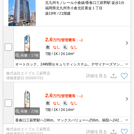
北九州モノレール小倉線/香春口三萩野駅 徒歩1分
福岡県北九州市小倉北区黄金１丁目
築19年
21階建
2.6
万円
(管理費等：--)
敷
なし
礼
なし
7階
1K
24.14m²
画像：17枚
オートロック。24時間セキュリティシステム。デザイナーズマンシ
ョン。敷金・礼金なし。
株式会社エイブル 三萩野店
詳細を見る
情報更新日
2026/07/31
2.6
万円
(管理費等：--)
敷
なし
礼
なし
7階
1K
24.14m²
画像：23枚
香春口三萩野駅へ196m。マックスバリューへ256m。病院へ242
m。セブンイレブンへ180m。銀行へ179m。ニトリまで298m。
株式会社エイブル 三萩野店
詳細を見る