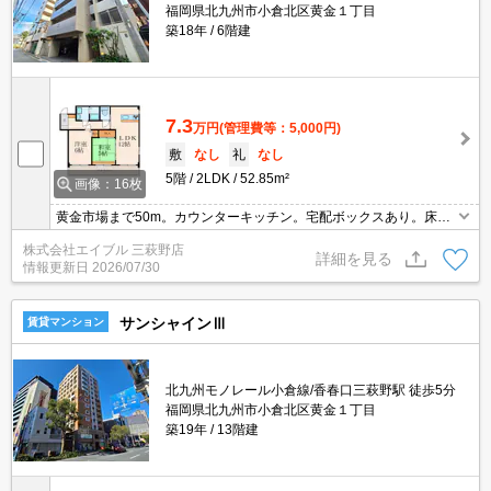
福岡県北九州市小倉北区黄金１丁目
築18年
6階建
7.3
万円
(管理費等：5,000円)
敷
なし
礼
なし
5階
2LDK
52.85m²
画像：16枚
黄金市場まで50m。カウンターキッチン。宅配ボックスあり。床暖
房。角部屋。
株式会社エイブル 三萩野店
詳細を見る
情報更新日
2026/07/30
サンシャインⅢ
賃貸マンション
北九州モノレール小倉線/香春口三萩野駅 徒歩5分
福岡県北九州市小倉北区黄金１丁目
築19年
13階建