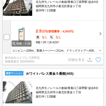
北九州モノレール小倉線/香春口三萩野駅 徒歩4分
福岡県北九州市小倉北区黄金１丁目
築36年
11階建
2.5
万円
(管理費等：4,000円)
敷
なし
礼
なし
9階
1R
18.42m²
画像：21枚
コンビニへ208m。業務スーパーへ311m。ドラッグストアへ408
m。病院へ402m。
株式会社エイブル 三萩野店
詳細を見る
情報更新日
2026/08/04
ホワイトパレス黄金５番館(405)
賃貸マンション
北九州モノレール小倉線/香春口三萩野駅 徒歩6分
福岡県北九州市小倉北区黄金１丁目
築31年
11階建