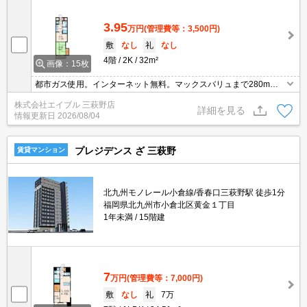
3.95
万円
(管理費等：3,500円)
敷
なし
礼
なし
4階
2K
32m²
画像：15枚
都市ガス使用。インターネット無料。マックスバリュまで280m。
ファミリーマートへ250m。黄金市場まで170m。人気地域です。引
株式会社エイブル 三萩野店
越指定業者あり。初期費用10万円以下物件!。
詳細を見る
情報更新日
2026/08/04
プレジデンス ざ 三萩野
賃貸マンション
北九州モノレール小倉線/香春口三萩野駅 徒歩1分
福岡県北九州市小倉北区黄金１丁目
1年未満
15階建
7
万円
(管理費等：7,000円)
敷
なし
礼
7万