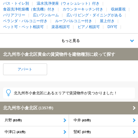
バス・トイレ別
温水洗浄便座（ウォシュレット）付き
食器洗浄乾燥機（食洗機）付き
カウンターキッチン付き
収納重視
バリアフリー
広いワンルーム
広いリビング・ダイニングがある
ベランダ・バルコニー付き
ルーフバルコニー付き
屋上付き
ペット可・ペット相談可
楽器相談可
ピアノ相談可
DIY可
もっと見る
北九州市小倉北区黄金の賃貸物件を建物種別に絞って探す
アパート
北九州市小倉北区にあるエリアで賃貸物件が見つかりました！
北九州市小倉北区
(1357件)
片野
中井
(83件)
(43件)
中津口
竪町
(41件)
(37件)