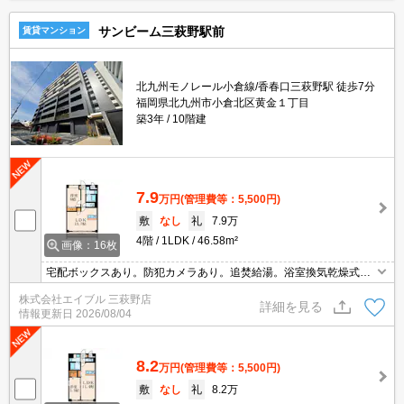
サンビーム三萩野駅前
賃貸マンション
北九州モノレール小倉線/香春口三萩野駅 徒歩7分
福岡県北九州市小倉北区黄金１丁目
築3年
10階建
7.9
万円
(管理費等：5,500円)
敷
なし
礼
7.9万
4階
1LDK
46.58m²
画像：16枚
宅配ボックスあり。防犯カメラあり。追焚給湯。浴室換気乾燥式。
インターネット無料。オートロック。
株式会社エイブル 三萩野店
詳細を見る
情報更新日
2026/08/04
8.2
万円
(管理費等：5,500円)
敷
なし
礼
8.2万