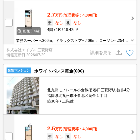
2.7
万円
(管理費等：4,000円)
敷
なし
礼
なし
4階
1R
18.42m²
画像：4枚
業務スーパーへ309m。ドラッグストアへ406m。ローソンへ254
m。病院へ398m。公園へ694m。北九州メディアドームまで948
株式会社エイブル 三萩野店
m。サンリブへ769m。
詳細を見る
情報更新日
2026/07/29
ホワイトパレス黄金(606)
賃貸マンション
北九州モノレール小倉線/香春口三萩野駅 徒歩4分
福岡県北九州市小倉北区黄金１丁目
築36年
11階建
2.5
万円
(管理費等：4,000円)
敷
なし
礼
なし