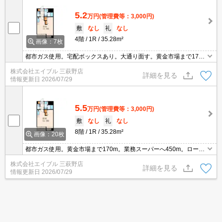
5.2
万円
(管理費等：3,000円)
敷
なし
礼
なし
4階
1R
35.28m²
画像：7枚
都市ガス使用。宅配ボックスあり。大通り面す。黄金市場まで170
m。業務スーパーへ450m。ローソンへ190m。ファミリーレストラ
株式会社エイブル 三萩野店
ンへ450m。引越指定業者あり。
詳細を見る
情報更新日
2026/07/29
5.5
万円
(管理費等：3,000円)
敷
なし
礼
なし
8階
1R
35.28m²
画像：20枚
都市ガス使用。黄金市場まで170m。業務スーパーへ450m。ローソ
ンへ190m。6月末迄にご成約の方、駐車料金4,400円キャンペー
株式会社エイブル 三萩野店
ン。引越指定業者あり。画像の家具家電はCGであり付いていませ
詳細を見る
情報更新日
2026/07/29
ん。