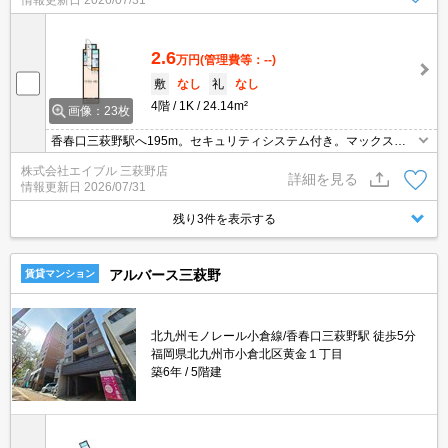
情報更新日
2026/07/31
2.6
万円
(管理費等：--)
敷
なし
礼
なし
4階
1K
24.14m²
画像：23枚
香春口三萩野駅へ195m。セキュリティシステム付き。マックスバ
リューへ254m。宅配ボックスあり。病院へ246m。セブンイレブン
株式会社エイブル 三萩野店
へ183m。銀行へ181m。ニトリまで298m。
詳細を見る
情報更新日
2026/07/31
残り3件を表示する
アルバース三萩野
賃貸マンション
北九州モノレール小倉線/香春口三萩野駅 徒歩5分
福岡県北九州市小倉北区黄金１丁目
築6年
5階建