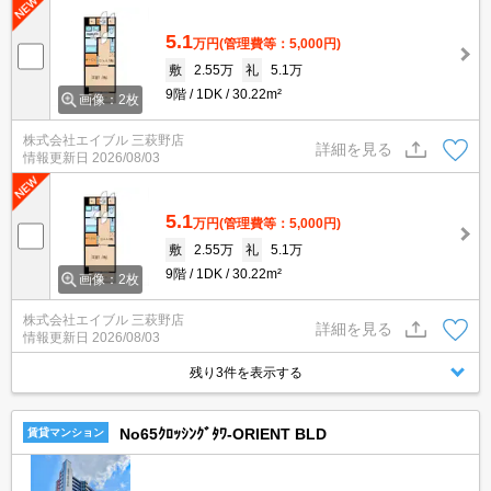
5.1
万円
(管理費等：5,000円)
敷
2.55万
礼
5.1万
9階
1DK
30.22m²
画像：2枚
株式会社エイブル 三萩野店
詳細を見る
情報更新日
2026/08/03
5.1
万円
(管理費等：5,000円)
敷
2.55万
礼
5.1万
9階
1DK
30.22m²
画像：2枚
株式会社エイブル 三萩野店
詳細を見る
情報更新日
2026/08/03
残り3件を表示する
No65ｸﾛｯｼﾝｸﾞﾀﾜ-ORIENT BLD
賃貸マンション