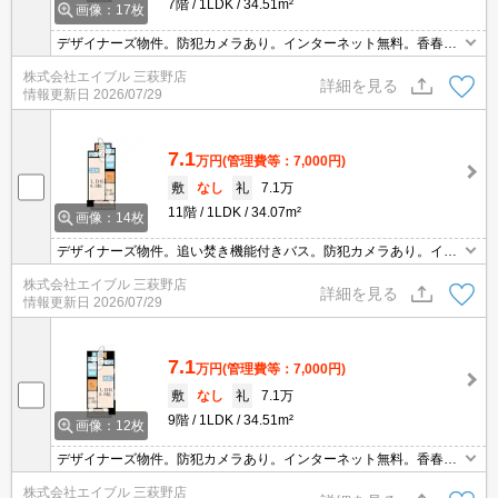
7階
1LDK
34.51m²
画像：17枚
デザイナーズ物件。防犯カメラあり。インターネット無料。香春口
三萩野駅へ140m。ファミリーマートへ120m。マックスバリューへ
株式会社エイブル 三萩野店
150m。黄金市場まで210m。北九州市立医療センターへ1,100m。
詳細を見る
情報更新日
2026/07/29
7.1
万円
(管理費等：7,000円)
敷
なし
礼
7.1万
11階
1LDK
34.07m²
画像：14枚
デザイナーズ物件。追い焚き機能付きバス。防犯カメラあり。イン
ターネット無料。香春口三萩野駅へ140m。ファミリーマートへ120
株式会社エイブル 三萩野店
m。
詳細を見る
情報更新日
2026/07/29
7.1
万円
(管理費等：7,000円)
敷
なし
礼
7.1万
9階
1LDK
34.51m²
画像：12枚
デザイナーズ物件。防犯カメラあり。インターネット無料。香春口
三萩野駅へ140m。ファミリーマートへ120m。マックスバリューへ
株式会社エイブル 三萩野店
150m。黄金市場まで210m。北九州市立医療センターへ1,100m。