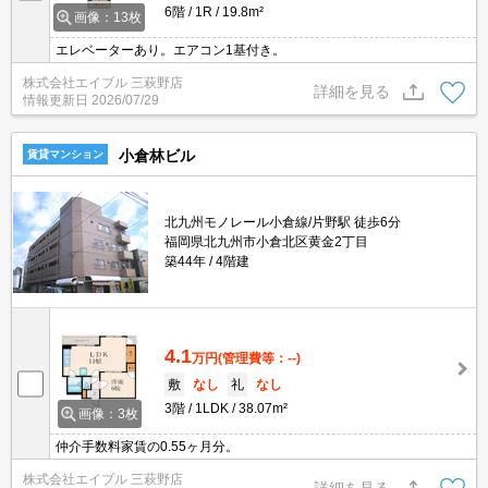
6階
1R
19.8m²
画像：13枚
エレベーターあり。エアコン1基付き。
株式会社エイブル 三萩野店
詳細を見る
情報更新日
2026/07/29
小倉林ビル
賃貸マンション
北九州モノレール小倉線/片野駅 徒歩6分
福岡県北九州市小倉北区黄金2丁目
築44年
4階建
4.1
万円
(管理費等：--)
敷
なし
礼
なし
3階
1LDK
38.07m²
画像：3枚
仲介手数料家賃の0.55ヶ月分。
株式会社エイブル 三萩野店
詳細を見る