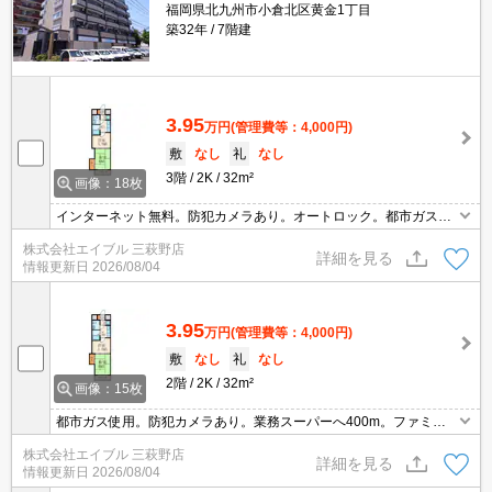
福岡県北九州市小倉北区黄金1丁目
築32年
7階建
3.95
万円
(管理費等：4,000円)
敷
なし
礼
なし
3階
2K
32m²
画像：18枚
インターネット無料。防犯カメラあり。オートロック。都市ガス使
用。黄金市場まで170m。ファミリーマートへ250m。マックスバリ
株式会社エイブル 三萩野店
ュまで280m。引越指定業者あり。画像の家具はCGであり付いてい
詳細を見る
情報更新日
2026/08/04
ません。
3.95
万円
(管理費等：4,000円)
敷
なし
礼
なし
2階
2K
32m²
画像：15枚
都市ガス使用。防犯カメラあり。業務スーパーへ400m。ファミリ
ーマートへ250m。ファミリーレストランへ400m。黄金市場まで17
株式会社エイブル 三萩野店
0m。引越指定業者あり。初期費用10万円以内。
詳細を見る
情報更新日
2026/08/04