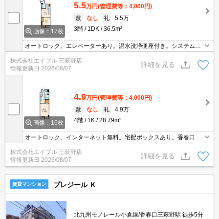
5.5
万円
(管理費等：4,000円)
敷
なし
礼
5.5万
3階
1DK
36.5m²
画像：17枚
オートロック。エレベーターあり。温水洗浄便座付き。システムキ
ッチン。追い焚き機能付きバス。コンビニが近く(140m)買物便利。
株式会社エイブル 三萩野店
最寄りのバス停まで1分。
詳細を見る
情報更新日
2026/08/07
4.9
万円
(管理費等：4,000円)
敷
なし
礼
4.9万
4階
1K
28.79m²
画像：16枚
オートロック。インターネット無料。宅配ボックスあり。香春口三
萩野駅へ240m。ローソンへ120m。業務スーパーへ400m。
株式会社エイブル 三萩野店
詳細を見る
情報更新日
2026/08/07
プレジール Ｋ
賃貸マンション
北九州モノレール小倉線/香春口三萩野駅 徒歩5分