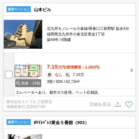
山本ビル
賃貸マンション
北九州モノレール小倉線/香春口三萩野駅 徒歩3分
福岡県北九州市小倉北区黄金1丁目
築49年
8階建
7.15
万円
(管理費等：2,200円)
敷
なし
礼
7.15万
3階
3DK
62.73m²
画像：16枚
エレベーターあり。都市ガス使用。ペット応相談。
株式会社エイブル 三萩野店
詳細を見る
情報更新日
2026/07/30
ﾎﾜｲﾄﾊﾟﾚｽ黄金５番館（903）
賃貸マンション