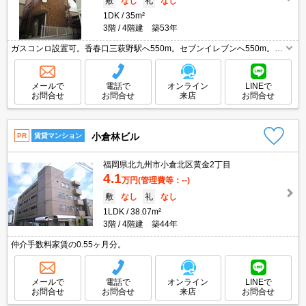
敷
なし
礼
なし
1DK
35m²
3階
4階建 築53年
ガスコンロ設置可。香春口三萩野駅へ550m。セブンイレブンへ550m。マ
ックスバリュまで400m。銀行へ130m。最寄りのバス停まで4分。通勤、
通学便利。
メールで
電話で
オンライン
LINEで
お問合せ
お問合せ
来店
お問合せ
小倉林ビル
PR
賃貸マンション
福岡県北九州市小倉北区黄金2丁目
4.1
万円
(管理費等：--)
敷
なし
礼
なし
1LDK
38.07m²
3階
4階建 築44年
仲介手数料家賃の0.55ヶ月分。
メールで
電話で
オンライン
LINEで
お問合せ
お問合せ
来店
お問合せ