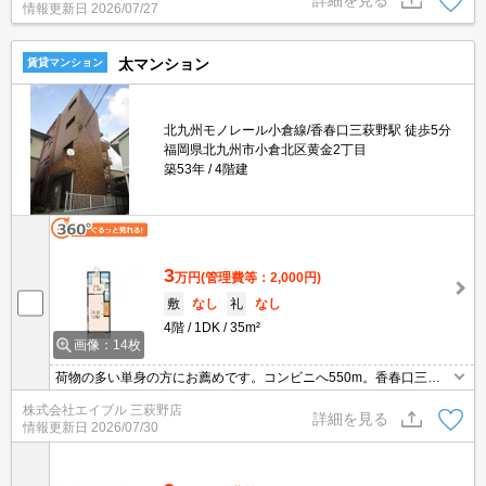
情報更新日
2026/07/27
太マンション
賃貸マンション
北九州モノレール小倉線/香春口三萩野駅 徒歩5分
福岡県北九州市小倉北区黄金2丁目
築53年
4階建
3
万円
(管理費等：2,000円)
敷
なし
礼
なし
4階
1DK
35m²
画像：14枚
荷物の多い単身の方にお薦めです。コンビニへ550m。香春口三萩
野駅へ550m。マックスバリュまで400m。銀行へ130m。最寄りの
株式会社エイブル 三萩野店
バス停まで4分。ガスコンロ設置可。
詳細を見る
情報更新日
2026/07/30