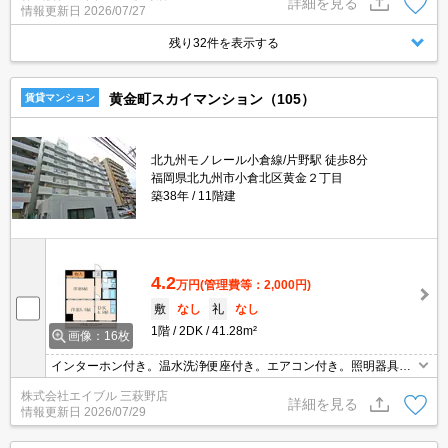
詳細を見る
情報更新日
2026/07/27
残り32件を表示する
黄金町スカイマンション（105）
賃貸マンション
北九州モノレール小倉線/片野駅 徒歩8分
福岡県北九州市小倉北区黄金２丁目
築38年
11階建
4.2
万円
(管理費等：2,000円)
敷
なし
礼
なし
1階
2DK
41.28m²
画像：16枚
インターホン付き。温水洗浄便座付き。エアコン付き。照明器具付
き。追焚給湯。
株式会社エイブル 三萩野店
詳細を見る
情報更新日
2026/07/29