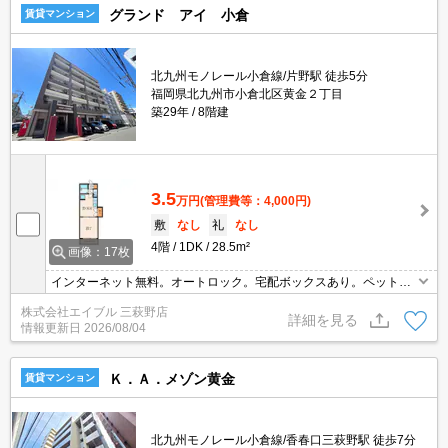
グランド アイ 小倉
賃貸マンション
北九州モノレール小倉線/片野駅 徒歩5分
福岡県北九州市小倉北区黄金２丁目
築29年
8階建
3.5
万円
(管理費等：4,000円)
敷
なし
礼
なし
4階
1DK
28.5m²
画像：17枚
インターネット無料。オートロック。宅配ボックスあり。ペット応
相談。防犯カメラあり。香春口三萩野駅へ650m。ペット飼育の場
株式会社エイブル 三萩野店
合、家賃2,000円・敷金1ヵ月増。
詳細を見る
情報更新日
2026/08/04
Ｋ．Ａ．メゾン黄金
賃貸マンション
北九州モノレール小倉線/香春口三萩野駅 徒歩7分