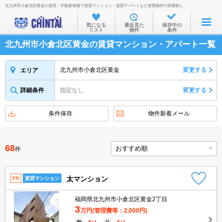
北九州市小倉北区黄金の賃貸・不動産情報で賃貸マンション・賃貸アパートなど賃貸物件の部屋探し
お部屋を探す
気になる
最近見た
保存中の
リスト
物件
条件
沿線・駅から
北九州市小倉北区黄金の賃貸マンション・アパート一覧
住所から
家賃相場から
北九州市小倉北区黄金
変更する
エリア
通勤通学時間から
詳細条件
指定なし
変更する
物件特集から
条件保存
物件新着メール
不動産会社から
TOP
68
件
太マンション
PR
賃貸マンション
福岡県北九州市小倉北区黄金2丁目
3
万円
(管理費等：2,000円)