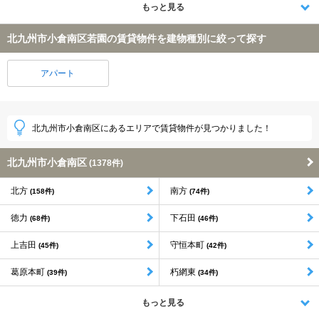
もっと見る
北九州市小倉南区若園の賃貸物件を建物種別に絞って探す
アパート
北九州市小倉南区にあるエリアで賃貸物件が見つかりました！
北九州市小倉南区
(1378件)
北方
南方
(158件)
(74件)
徳力
下石田
(68件)
(46件)
上吉田
守恒本町
(45件)
(42件)
葛原本町
朽網東
(39件)
(34件)
もっと見る