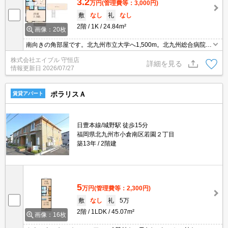
3.2
万円
(管理費等：3,000円)
敷
なし
礼
なし
2階
1K
24.84m²
画像：20枚
南向きの角部屋です。北九州市立大学へ1,500m。北九州総合病院へ
1,150m。敷金・礼金なし。脱衣所付き。ロフトに注目。スーパーが
株式会社エイブル 守恒店
近く(170m)買物便利。
詳細を見る
情報更新日
2026/07/27
ポラリスＡ
賃貸アパート
日豊本線/城野駅 徒歩15分
福岡県北九州市小倉南区若園２丁目
築13年
2階建
5
万円
(管理費等：2,300円)
敷
なし
礼
5万
2階
1LDK
45.07m²
画像：16枚