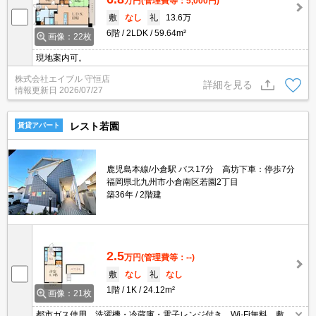
万円
(管理費等：5,000円)
敷
なし
礼
13.6万
6階
2LDK
59.64m²
画像：22枚
現地案内可。
株式会社エイブル 守恒店
詳細を見る
情報更新日
2026/07/27
レスト若園
賃貸アパート
鹿児島本線/小倉駅 バス17分 高坊下車：停歩7分
福岡県北九州市小倉南区若園2丁目
築36年
2階建
2.5
万円
(管理費等：--)
敷
なし
礼
なし
1階
1K
24.12m²
画像：21枚
都市ガス使用。洗濯機・冷蔵庫・電子レンジ付き。Wi-Fi無料。敷