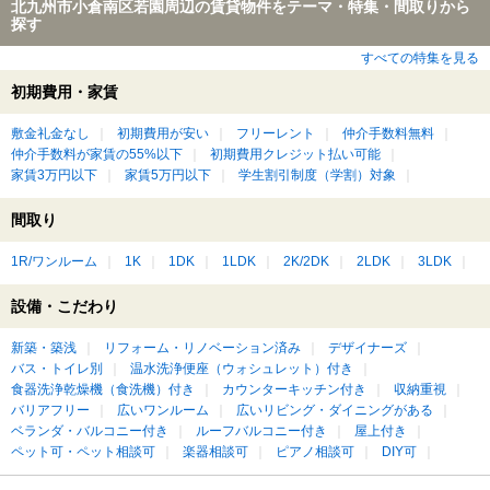
北九州市小倉南区若園周辺の賃貸物件をテーマ・特集・間取りから
探す
すべての特集を見る
初期費用・家賃
敷金礼金なし
初期費用が安い
フリーレント
仲介手数料無料
仲介手数料が家賃の55%以下
初期費用クレジット払い可能
家賃3万円以下
家賃5万円以下
学生割引制度（学割）対象
間取り
1R/ワンルーム
1K
1DK
1LDK
2K/2DK
2LDK
3LDK
設備・こだわり
新築・築浅
リフォーム・リノベーション済み
デザイナーズ
バス・トイレ別
温水洗浄便座（ウォシュレット）付き
食器洗浄乾燥機（食洗機）付き
カウンターキッチン付き
収納重視
バリアフリー
広いワンルーム
広いリビング・ダイニングがある
ベランダ・バルコニー付き
ルーフバルコニー付き
屋上付き
ペット可・ペット相談可
楽器相談可
ピアノ相談可
DIY可