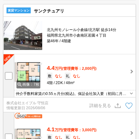
サンクチュアリ
賃貸マンション
北九州モノレール小倉線/北方駅 徒歩14分
福岡県北九州市小倉南区若園４丁目
築46年
4階建
4.4
万円
(管理費等：2,000円)
敷
なし
礼
なし
4階
2DK
48m²
画像：7枚
仲介手数料家賃の0.55ヵ月分(税込)。保証会社加入要（初回に月総
額50%、更新料1万円/年）。小型犬1匹又は猫1匹迄飼育可。ペット
株式会社エイブル 守恒店
飼育の場合、家賃2,000円増。エアコン1基、内残置物1基。
詳細を見る
情報更新日
2026/08/06
4.1
万円
(管理費等：3,000円)
敷
なし
礼
なし