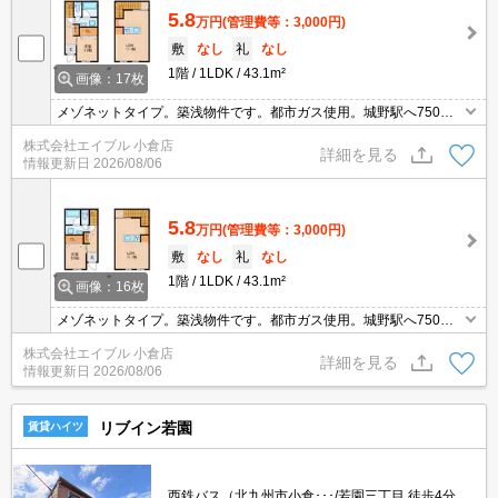
5.8
万円
(管理費等：3,000円)
敷
なし
礼
なし
1階
1LDK
43.1m²
画像：17枚
メゾネットタイプ。築浅物件です。都市ガス使用。城野駅へ750
m。エアコン2基付き。
株式会社エイブル 小倉店
詳細を見る
情報更新日
2026/08/06
5.8
万円
(管理費等：3,000円)
敷
なし
礼
なし
1階
1LDK
43.1m²
画像：16枚
メゾネットタイプ。築浅物件です。都市ガス使用。城野駅へ750
m。
株式会社エイブル 小倉店
詳細を見る
情報更新日
2026/08/06
リブイン若園
賃貸ハイツ
西鉄バス（北九州市小倉･･･/若園三丁目 徒歩4分