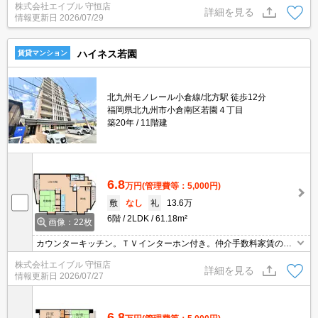
株式会社エイブル 守恒店
詳細を見る
情報更新日
2026/07/29
ハイネス若園
賃貸マンション
北九州モノレール小倉線/北方駅 徒歩12分
福岡県北九州市小倉南区若園４丁目
築20年
11階建
6.8
万円
(管理費等：5,000円)
敷
なし
礼
13.6万
6階
2LDK
61.18m²
画像：22枚
カウンターキッチン。ＴＶインターホン付き。仲介手数料家賃の0.5
5ヵ月分(税込)。鍵交換代19,800円。
株式会社エイブル 守恒店
詳細を見る
情報更新日
2026/07/27
6.8