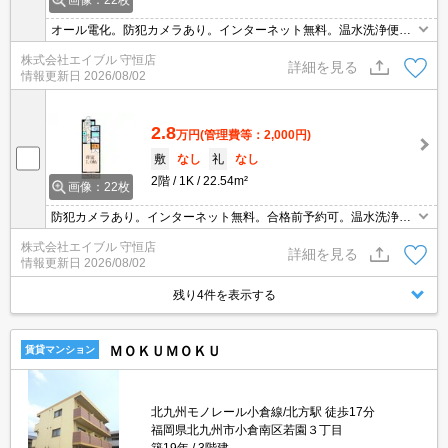
オール電化。防犯カメラあり。インターネット無料。温水洗浄便座
付き。セブンイレブンへ50m。引越指定業者あり。
株式会社エイブル 守恒店
詳細を見る
情報更新日
2026/08/02
2.8
万円
(管理費等：2,000円)
敷
なし
礼
なし
2階
1K
22.54m²
画像：22枚
防犯カメラあり。インターネット無料。合格前予約可。温水洗浄便
座付き。北九州大学へ850m。セブンイレブンへ50m。区役所へ170
株式会社エイブル 守恒店
m。引越指定業者あり。画像の家具家電はCGであり付いていませ
詳細を見る
情報更新日
2026/08/02
ん。
残り4件を表示する
ＭＯＫＵＭＯＫＵ
賃貸マンション
北九州モノレール小倉線/北方駅 徒歩17分
福岡県北九州市小倉南区若園３丁目
築19年
3階建