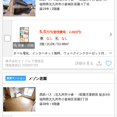
福岡県北九州市小倉南区若園３丁目
築19年
2階建
5.5
万円
(管理費等：2,000円)
敷
なし
礼
なし
2階
2LDK
53.98m²
画像：20枚
オール電化。インターネット無料。ウォークインクローゼット付
き。追焚給湯。
株式会社エイブル 下曽根店
詳細を見る
情報更新日
2026/07/29
メゾン若園
賃貸マンション
西鉄バス（北九州市小倉･･･/若園児童館前 徒歩3分
福岡県北九州市小倉南区若園2丁目
築38年
4階建