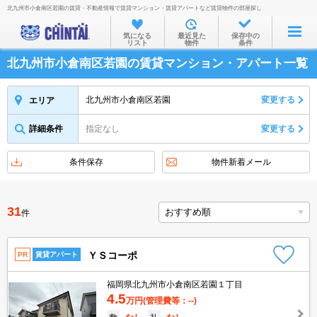
北九州市小倉南区若園の賃貸・不動産情報で賃貸マンション・賃貸アパートなど賃貸物件の部屋探し
お部屋を探す
気になる
最近見た
保存中の
リスト
物件
条件
沿線・駅から
北九州市小倉南区若園の賃貸マンション・アパート一覧
住所から
家賃相場から
北九州市小倉南区若園
変更する
エリア
通勤通学時間から
詳細条件
指定なし
変更する
物件特集から
条件保存
物件新着メール
不動産会社から
TOP
31
件
ＹＳコーポ
PR
賃貸アパート
福岡県北九州市小倉南区若園１丁目
4.5
万円
(管理費等：--)