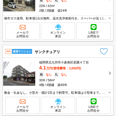
敷
なし
礼
なし
2DK
42m²
2階
2階建 築24年
都市ガス使用。駐車場1台分無料。温水洗浄便座付き。スーパーが近く(12
0m)買物便利。
メールで
オンライン
LINEで
お問合せ
来店
お問合せ
サンクチュアリ
PR
賃貸マンション
福岡県北九州市小倉南区若園４丁目
4.1
万円
(管理費等：3,000円)
敷
なし
礼
なし
3DK
58m²
4階
4階建 築46年
敷金・礼金なし。小型犬・猫計1匹まで飼育可。駐車場は小型車まで。保
証会社加入要（初回に月総額50%、更新料1万円/年）。エアコン2基、内
残置物2基。ペット飼育の場合、家賃2,000円増。
メールで
オンライン
LINEで
お問合せ
来店
お問合せ