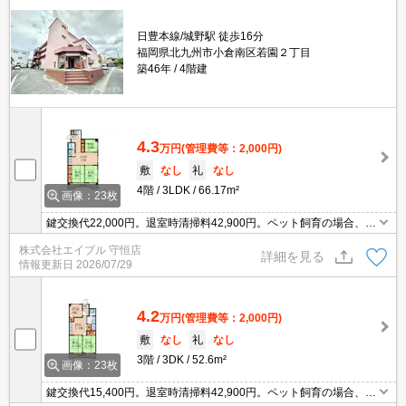
日豊本線/城野駅 徒歩16分
福岡県北九州市小倉南区若園２丁目
築46年
4階建
4.3
万円
(管理費等：2,000円)
敷
なし
礼
なし
4階
3LDK
66.17m²
画像：23枚
鍵交換代22,000円。退室時清掃料42,900円。ペット飼育の場合、礼
金1ヵ月分増。小型犬1匹又は猫1匹迄飼育可。
株式会社エイブル 守恒店
詳細を見る
情報更新日
2026/07/29
4.2
万円
(管理費等：2,000円)
敷
なし
礼
なし
3階
3DK
52.6m²
画像：23枚
鍵交換代15,400円。退室時清掃料42,900円。ペット飼育の場合、礼