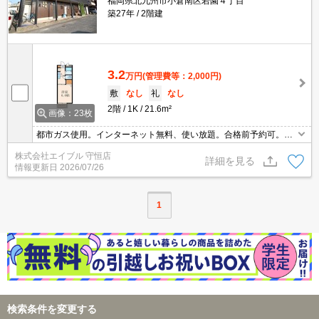
福岡県北九州市小倉南区若園４丁目
築27年
2階建
3.2
万円
(管理費等：2,000円)
敷
なし
礼
なし
2階
1K
21.6m²
画像：23枚
都市ガス使用。インターネット無料、使い放題。合格前予約可。引
越指定業者あり。北九州市立大学へ1,000m。コンビニへ150m。ス
株式会社エイブル 守恒店
ーパーへ700m。画像の家具小物家電はCGであり付いていません。
詳細を見る
情報更新日
2026/07/26
1
検索条件を変更する