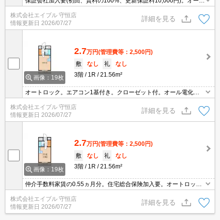
保証会社加入要(初回、賃料の100%、更新保証料10,000円)。オート
ロック。IHクッキングヒーターでお手入れ簡単。
株式会社エイブル 守恒店
詳細を見る
情報更新日
2026/07/27
2.7
万円
(管理費等：2,500円)
敷
なし
礼
なし
3階
1R
21.56m²
画像：19枚
オートロック。エアコン1基付き。クローゼット付。オール電化。
仲介手数料家賃の0.55ヶ月分。住宅総合保険加入要。オール電化。I
株式会社エイブル 守恒店
H調理器付き。最上階角部屋。閑静な住宅街。オートロック。屋根
詳細を見る
情報更新日
2026/07/27
付駐輪場。
2.7
万円
(管理費等：2,500円)
敷
なし
礼
なし
3階
1R
21.56m²
画像：19枚
仲介手数料家賃の0.55ヵ月分。住宅総合保険加入要。オートロッ
ク。最上階角部屋。閑静な住宅街。IH調理器付き。TVモニターホン
株式会社エイブル 守恒店
有。シューズボックス付き。屋根付駐輪場。
詳細を見る
情報更新日
2026/07/27