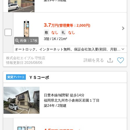
3.7
万円
(管理費等：2,000円)
敷
なし
礼
なし
3階
1K
21m²
画像：17枚
オートロック。インターネット無料。保証会社加入要(初回、月額総
支払額の50％、400円/月)。温水洗浄便座付き。TVインターホン付
株式会社エイブル 守恒店
き。
詳細を見る
情報更新日
2026/08/06
ＹＳコーポ
賃貸アパート
日豊本線/城野駅 徒歩14分
福岡県北九州市小倉南区若園１丁目
築24年
2階建