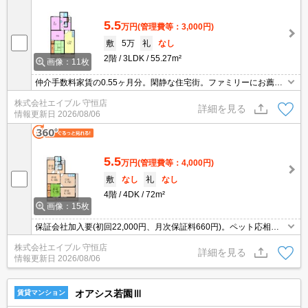
5.5
万円
(管理費等：3,000円)
敷
5万
礼
なし
2階
3LDK
55.27m²
画像：11枚
仲介手数料家賃の0.55ヶ月分。閑静な住宅街。ファミリーにお薦
め。
株式会社エイブル 守恒店
詳細を見る
情報更新日
2026/08/06
5.5
万円
(管理費等：4,000円)
敷
なし
礼
なし
4階
4DK
72m²
画像：15枚
保証会社加入要(初回22,000円、月次保証料660円)。ペット応相
談。インターネット無料。敷地外駐車場へ50m。
株式会社エイブル 守恒店
詳細を見る
情報更新日
2026/08/06
オアシス若園Ⅲ
賃貸マンション