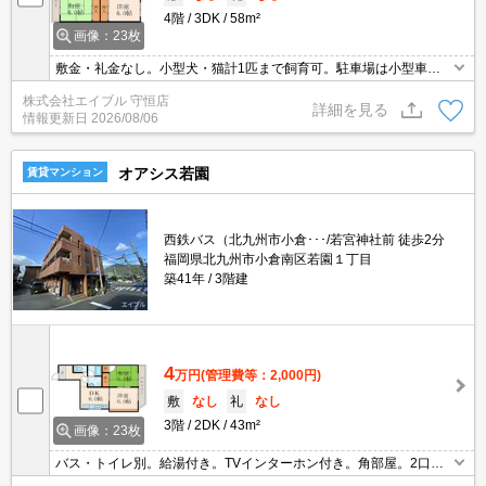
4階
3DK
58m²
画像：23枚
敷金・礼金なし。小型犬・猫計1匹まで飼育可。駐車場は小型車ま
で。保証会社加入要（初回に月総額50%、更新料1万円/年）。エア
株式会社エイブル 守恒店
コン2基、内残置物2基。ペット飼育の場合、家賃2,000円増。
詳細を見る
情報更新日
2026/08/06
オアシス若園
賃貸マンション
西鉄バス（北九州市小倉･･･/若宮神社前 徒歩2分
福岡県北九州市小倉南区若園１丁目
築41年
3階建
4
万円
(管理費等：2,000円)
敷
なし
礼
なし
3階
2DK
43m²
画像：23枚
バス・トイレ別。給湯付き。TVインターホン付き。角部屋。2口ガ
スコンロ付。鍵交換代15,400円。退室時清掃料31,900円。