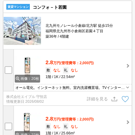
コンフォ－ト若園
賃貸マンション
北九州モノレール小倉線/北方駅 徒歩15分
福岡県北九州市小倉南区若園４丁目
築36年
4階建
2.8
万円
(管理費等：2,000円)
敷
なし
礼
なし
1階
1K
22.54m²
画像：20枚
オール電化。インターネット無料。室内洗濯機置場。TVインターホ
ン付き。鍵交換代22,000円。清掃費27,500円。仲介手数料家賃の0.
株式会社エイブル 守恒店
55ヵ月分(税込)。引越指定業者あり。
詳細を見る
情報更新日
2026/08/02
2.8
万円
(管理費等：2,000円)
敷
なし
礼
なし
1階
1K
25.66m²
画像：22枚