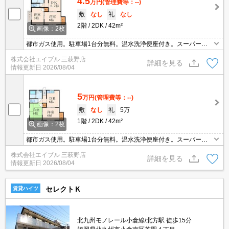
4.5
万円
(管理費等：--)
敷
なし
礼
なし
2階
2DK
42m²
画像：2枚
都市ガス使用。駐車場1台分無料。温水洗浄便座付き。スーパーが
近く(120m)買物便利。
株式会社エイブル 三萩野店
詳細を見る
情報更新日
2026/08/04
5
万円
(管理費等：--)
敷
なし
礼
5万
1階
2DK
42m²
画像：2枚
都市ガス使用。駐車場1台分無料。温水洗浄便座付き。スーパーが
近く(120m)買物便利。駐車場は軽自動車のみ。
株式会社エイブル 三萩野店
詳細を見る
情報更新日
2026/08/04
セレクトＫ
賃貸ハイツ
北九州モノレール小倉線/北方駅 徒歩15分