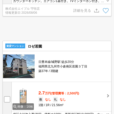
カウンターキッチン。エアコン1基付き。TVインターホン付き。追
焚給湯。鍵交換代3,300円。退室時清掃料60,000円。
株式会社エイブル 守恒店
詳細を見る
情報更新日
2026/08/06
ロゼ若園
賃貸マンション
日豊本線/城野駅 徒歩20分
福岡県北九州市小倉南区若園３丁目
築37年
3階建
2.7
万円
(管理費等：2,500円)
敷
なし
礼
なし
1階
1R
21.56m²
画像：16枚