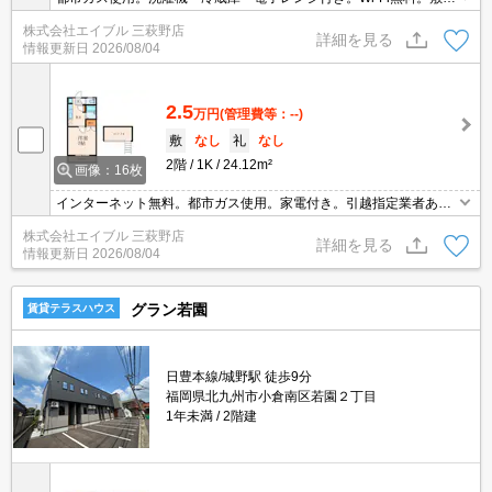
金・礼金なし。猫のみ相談可。引越指定業者あり。ファミリーマー
株式会社エイブル 三萩野店
トへ270m。初期費用3万円以下。2年契約。更新後、家賃2.85万
詳細を見る
情報更新日
2026/08/04
円。
2.5
万円
(管理費等：--)
敷
なし
礼
なし
2階
1K
24.12m²
画像：16枚
インターネット無料。都市ガス使用。家電付き。引越指定業者あ
り。ファミリーマートへ270m。城野駅へ800m。猫のみ相談可。初
株式会社エイブル 三萩野店
期費用3万円以下物件!。2年契約。更新後、家賃2.85万円。
詳細を見る
情報更新日
2026/08/04
グラン若園
賃貸テラスハウス
日豊本線/城野駅 徒歩9分
福岡県北九州市小倉南区若園２丁目
1年未満
2階建