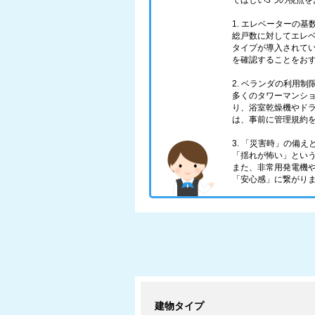
てほしい3つの視点を
1. エレベーターの
総戸数に対してエレ
タイプが導入されて
を確認することをお
2. ベランダの利用制
多くのタワーマンシ
り、浴室乾燥機やド
は、事前に管理規約
3. 「災害時」の備
「揺れが怖い」とい
また、非常用発電機
「安心感」に繋がり
建物タイプ