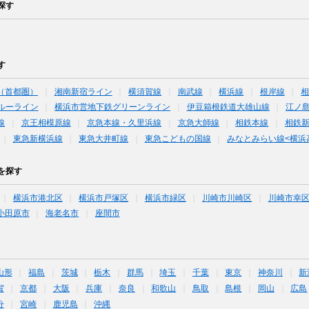
探す
す
（首都圏）
湘南新宿ライン
横須賀線
南武線
横浜線
根岸線
ルーライン
横浜市営地下鉄グリーンライン
伊豆箱根鉄道大雄山線
江ノ島
線
京王相模原線
京急本線・久里浜線
京急大師線
相鉄本線
相鉄
東急新横浜線
東急大井町線
東急こどもの国線
みなとみらい線<横浜
を探す
横浜市港北区
横浜市戸塚区
横浜市緑区
川崎市川崎区
川崎市幸
小田原市
海老名市
座間市
山形
福島
茨城
栃木
群馬
埼玉
千葉
東京
神奈川
新
賀
京都
大阪
兵庫
奈良
和歌山
鳥取
島根
岡山
広島
分
宮崎
鹿児島
沖縄