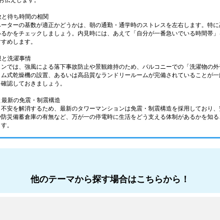
お伝えします。
基数と待ち時間の相関
ベーターの基数が適正かどうかは、朝の通勤・通学時のストレスを左右します。特に
いるかをチェックしましょう。内見時には、あえて「自分が一番急いでいる時間帯」
すすめします。
限と洗濯事情
ョンでは、強風による落下事故防止や景観維持のため、バルコニーでの「洗濯物の外
ラム式乾燥機の設置、あるいは高品質なランドリールームが完備されていることが一
を確認しておきましょう。
えと最新の免震・制震構造
う不安を解消するため、最新のタワーマンションは免震・制震構造を採用しており、
や防災備蓄倉庫の有無など、万が一の停電時に生活をどう支える体制があるかを知る
ます。
他のテーマから探す場合はこちらから！