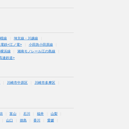
相模線
埼京線・川越線
電鉄<江ノ電>
小田急小田原線
新横浜線
湘南モノレール江の島線
高速鉄道>
区
川崎市中原区
川崎市多摩区
潟
富山
石川
福井
山梨
山口
徳島
香川
愛媛