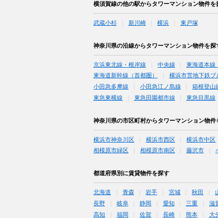
横須賀線の他の駅からタワーマンション物件を
武蔵小杉
新川崎
横浜
東戸塚
神奈川県の沿線からタワーマンション物件を探
京浜東北線・根岸線
中央線
東海道本線
東海道新幹線（首都圏）
横浜市営地下鉄ブ
小田急多摩線
小田急江ノ島線
箱根登山
東急東横線
東急田園都市線
東急目黒線
神奈川県の市区町村からタワーマンション物件
横浜市神奈川区
横浜市西区
横浜市中区
相模原市緑区
相模原市南区
藤沢市
都道府県別に賃貸物件を探す
北海道
青森
岩手
宮城
秋田
長野
岐阜
静岡
愛知
三重
滋
高知
福岡
佐賀
長崎
熊本
大