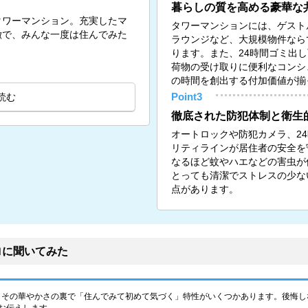
暮らしの質を高める豪華な
タワーマンション。充実したマ
タワーマンションには、ゲスト
徴で、みんな一度は住んでみた
ラウンジなど、大規模物件なら
ります。また、24時間ゴミ出
荷物の受け取りに便利なコンシ
の時間を創出する付加価値が揃
読む
Point3
徹底された防犯体制と衛生
オートロックや防犯カメラ、2
リティラインが居住者の安全を
なるほど蚊やハエなどの害虫が
とっても清潔でストレスの少な
点があります。
ロに聞いてみた
、その華やかさの裏で「住んでみて初めて気づく」特性がいくつかあります。後悔し